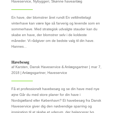
Haveservice
,
Nybyggeri
,
Skønne haveanlæg
En have, der blomstrer året rundt En veltilrettelagt
vinterhave kan være lige så farverig og levende som en
sommerhave. Med strategisk udvalgte stauder kan du
skabe en have, der blomstrer selv i de koldeste
måneder. Vi rådgiver om de bedste valg til din have.
Hannes...
Havebesøg
af
Karsten, Dansk Haveservice & Anlægsgartner
|
mar 7,
2018
|
Anlægsgartner
,
Haveservice
Få et professionelt havebesøg og se din have med nye
øjne Går du med store planer for din have i
Nordsjælland eller København? Et havebesøg fra Dansk
Haveservice giver dig den nødvendige sparring og
inspiration til at skabe et uderum, der balancerer lys,