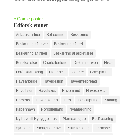
« Gamle poster
Udforsk emnet
Anlægsgartner
Belægning
Beskæring
Beskæring af haver
Beskæring af hæk
Beskæring af træer
Beskæring af æbletræer
Bortskaffelse
Charlottenlund
Drømmehaven
Fliser
Forårsklargøring
Fredericia
Gartner
Græsplæne
Havearbejde
Havedesign
Haveentreprenør
Havefliser
Haveluxus
Havemand
Haveservice
Horsens
Hovedstaden
Hæk
Hækklipning
Kolding
København
Nordsjælland
Nyanlægning
Ny have til Nybygget hus
Plantearbejde
Rodfræsning
Sjælland
Storkøbenhavn
Stubfræsning
Terrasse