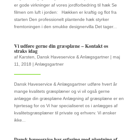
er gode virkninger af vores jordforbedring til hæk Se
filmen om luft i jorden: Hækken er kraftig og flot fra
starten Den professionelt plantende hæk styrker
fremtoningen i den smukke designervilla Det tager...
Vi udføre gerne din græsplæne – Kontakt os
straks idag
af
Karsten, Dansk Haveservice & Anlægsgartner
|
maj
11, 2018
|
Anlægsgartner
Dansk Haveservice & Anlægsgartner udføre hvert år
mange kvalitets græsplæner og vi vil også gerne
anlægge din græsplæne Anlægning af græsplæne er en
hjertesag for os Vi har specialiseret os i anlægges af
kvalitetsgræsplæner til private og erhverv. Vi ønsker
ikke...
Dansk haveservice har erfaring med plantning af