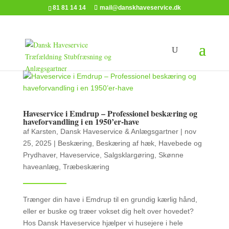
81 81 14 14
mail@danskhaveservice.dk
Haveservice i Emdrup – Professionel beskæring og
haveforvandling i en 1950’er-have
af
Karsten, Dansk Haveservice & Anlægsgartner
|
nov
25, 2025
|
Beskæring
,
Beskæring af hæk
,
Havebede og
Prydhaver
,
Haveservice
,
Salgsklargøring
,
Skønne
haveanlæg
,
Træbeskæring
Trænger din have i Emdrup til en grundig kærlig hånd,
eller er buske og træer vokset dig helt over hovedet?
Hos Dansk Haveservice hjælper vi husejere i hele