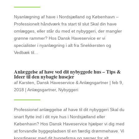
Nyanlægning af have i Nordsjælland og København –
Professionelt håndværk fra start til slut Skal din have
omlægges, eller står du med et nybyggeri, der mangler
grønne rammer? Hos Dansk Haveservice er vi
specialister i nyanlægning i alt fra Snekkersten og
Vedbæk til...
Anlæggelse af have ved dit nybyggede hus – Tips &
Ideer til den nybagte husejer
af
Karsten, Dansk Haveservice & Anlægsgartner
|
feb 9,
2018
|
Anlægsgartner
,
Nybyggeri
Professionel anlæggelse af have til dit nybyggeri Skal du
snart flytte ind i dit nye hus i Nordsjælland eller
København? Hos Dansk Haveservice hjælper vi dig med
at forvandle byggepladsen til en færdig drømmehave. Vi
koordinerer med dit byggefirma og sørger for alt...