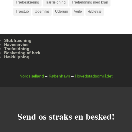
Træbeskæring
Træfældning
Træfældning med kran
Træstub
Udemiljø
Uderum
Vejle
Æbletræ
Stubfræsning
Haveservice
Træfældning
Beskæring af hæk
Hækklipning
Nordsjælland
–
København
–
Hovedstadsområdet
Send os straks en besked!