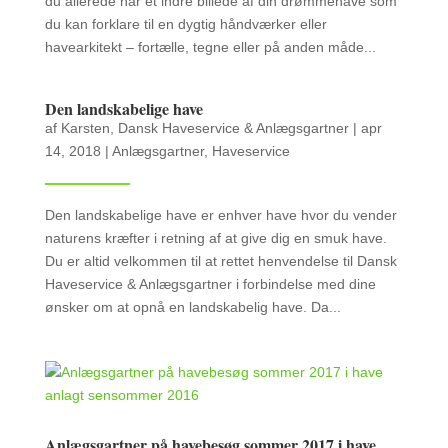
du allerede har et indre billede af din drømmehave som
du kan forklare til en dygtig håndværker eller
havearkitekt – fortælle, tegne eller på anden måde...
Den landskabelige have
af
Karsten, Dansk Haveservice & Anlægsgartner
|
apr
14, 2018
|
Anlægsgartner
,
Haveservice
Den landskabelige have er enhver have hvor du vender
naturens kræfter i retning af at give dig en smuk have.
Du er altid velkommen til at rettet henvendelse til Dansk
Haveservice & Anlægsgartner i forbindelse med dine
ønsker om at opnå en landskabelig have. Da...
Anlægsgartner på havebesøg sommer 2017 i have