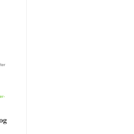
ter
 og