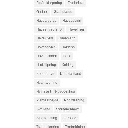
Forårsklargøring
Fredericia
Gartner
Græsplæne
Havearbejde
Havedesign
Haveentreprenør
Havefliser
Haveluxus
Havemand
Haveservice
Horsens
Hovedstaden
Hæk
Hækklipning
Kolding
København
Nordsjælland
Nyanlægning
Ny have til Nybygget hus
Plantearbejde
Rodfræsning
Sjælland
Storkøbenhavn
Stubfræsning
Terrasse
Træbeskæring
Træfældning