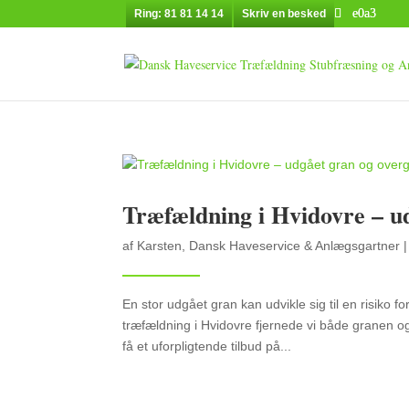
Ring: 81 81 14 14
Skriv en besked
Træfældning i Hvidovre – u
af
Karsten, Dansk Haveservice & Anlægsgartner
En stor udgået gran kan udvikle sig til en risi
træfældning i Hvidovre fjernede vi både granen og
få et uforpligtende tilbud på...