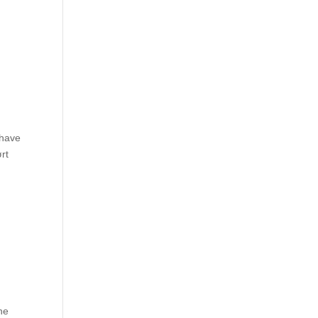
 have
rt
ne