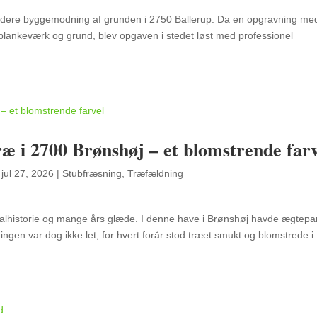
 videre byggemodning af grunden i 2750 Ballerup. Da en opgravning me
plankeværk og grund, blev opgaven i stedet løst med professionel
æ i 2700 Brønshøj – et blomstrende farv
|
jul 27, 2026
|
Stubfræsning
,
Træfældning
lhistorie og mange års glæde. I denne have i Brønshøj havde ægtepa
ningen var dog ikke let, for hvert forår stod træet smukt og blomstrede i