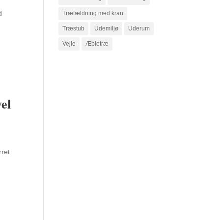
d
Træfældning med kran
Træstub
Udemiljø
Uderum
Vejle
Æbletræ
el
rret