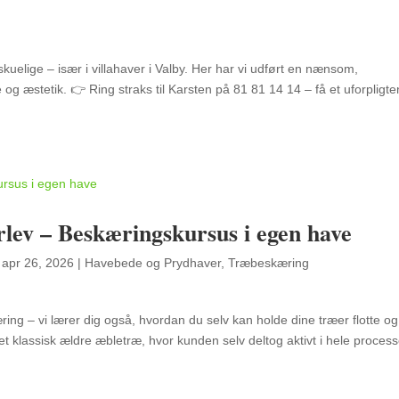
kuelige – især i villahaver i Valby. Her har vi udført en nænsom,
og æstetik. 👉 Ring straks til Karsten på 81 81 14 14 – få et uforpligt
lev – Beskæringskursus i egen have
|
apr 26, 2026
|
Havebede og Prydhaver
,
Træbeskæring
ing – vi lærer dig også, hvordan du selv kan holde dine træer flotte og
t klassisk ældre æbletræ, hvor kunden selv deltog aktivt i hele proces