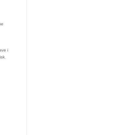
ne
ave i
isk.