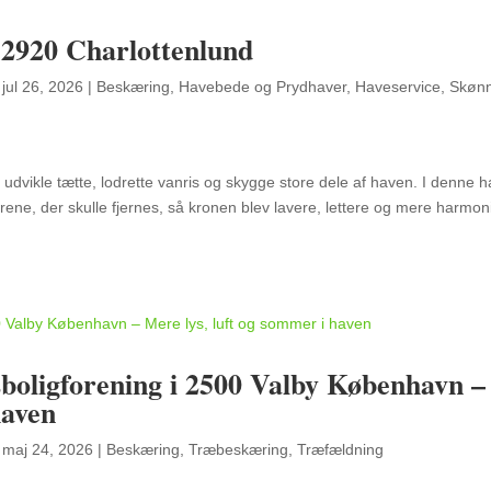
 2920 Charlottenlund
|
jul 26, 2026
|
Beskæring
,
Havebede og Prydhaver
,
Haveservice
,
Skøn
t udvikle tætte, lodrette vanris og skygge store dele af haven. I denne h
ene, der skulle fjernes, så kronen blev lavere, lettere og mere harmon
sboligforening i 2500 Valby København –
haven
|
maj 24, 2026
|
Beskæring
,
Træbeskæring
,
Træfældning