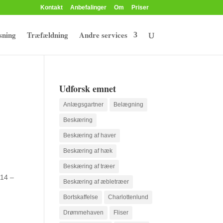
Kontakt
Anbefalinger
Om
Priser
sning
Træfældning
Andre services
Udforsk emnet
Anlægsgartner
Belægning
Beskæring
Beskæring af haver
Beskæring af hæk
Beskæring af træer
 14 –
Beskæring af æbletræer
Bortskaffelse
Charlottenlund
Drømmehaven
Fliser