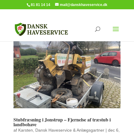
81 81 14 14
mail@danskhaveservice.dk
Stubfræsning i Jonstrup – Fjernelse af træstub i
landbohave
af
Karsten, Dansk Haveservice & Anlægsgartner
|
dec 6,