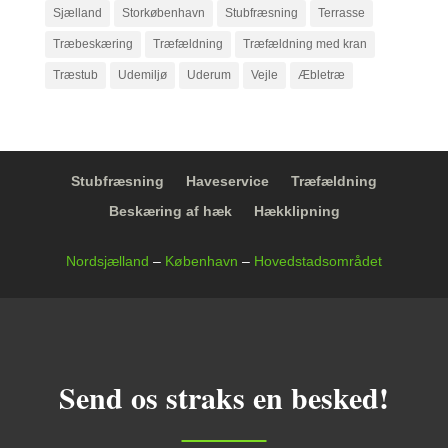
Sjælland
Storkøbenhavn
Stubfræsning
Terrasse
Træbeskæring
Træfældning
Træfældning med kran
Træstub
Udemiljø
Uderum
Vejle
Æbletræ
Stubfræsning
Haveservice
Træfældning
Beskæring af hæk
Hækklipning
Nordsjælland
–
København
–
Hovedstadsområdet
Send os straks en besked!