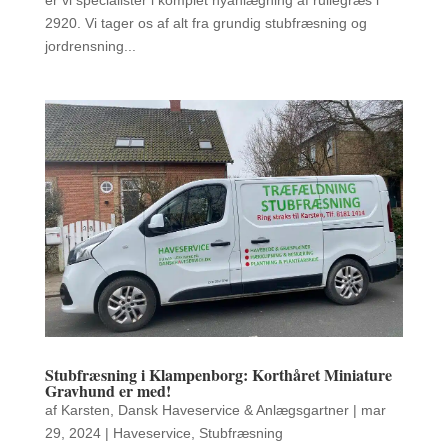
er vi specialister i komplet nyanlægning af rullegræs i
2920. Vi tager os af alt fra grundig stubfræsning og
jordrensning...
Stubfræsning i Klampenborg: Korthåret Miniature
Gravhund er med!
af
Karsten, Dansk Haveservice & Anlægsgartner
|
mar
29, 2024
|
Haveservice
,
Stubfræsning