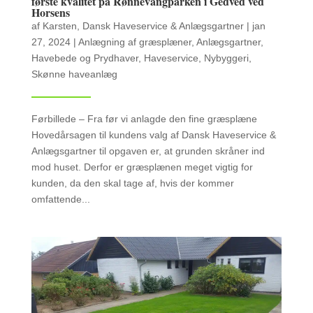
første kvalitet på Rønnevangparken i Gedved ved
Horsens
af
Karsten, Dansk Haveservice & Anlægsgartner
|
jan
27, 2024
|
Anlægning af græsplæner
,
Anlægsgartner
,
Havebede og Prydhaver
,
Haveservice
,
Nybyggeri
,
Skønne haveanlæg
Førbillede – Fra før vi anlagde den fine græsplæne
Hovedårsagen til kundens valg af Dansk Haveservice &
Anlægsgartner til opgaven er, at grunden skråner ind
mod huset. Derfor er græsplænen meget vigtig for
kunden, da den skal tage af, hvis der kommer
omfattende...