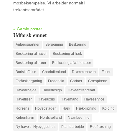
mosbekæmpelse. Vi arbejder normalt i
trekantsområdet...
« Gamle poster
Udforsk emnet
Anlægsgartner
Belægning
Beskæring
Beskæring af haver
Beskæring af hæk
Beskæring af træer
Beskæring af æbletræer
Bortskaffelse
Charlottenlund
Drømmehaven
Fliser
Forårsklargøring
Fredericia
Gartner
Græsplæne
Havearbejde
Havedesign
Haveentreprenør
Havefliser
Haveluxus
Havemand
Haveservice
Horsens
Hovedstaden
Hæk
Hækklipning
Kolding
København
Nordsjælland
Nyanlægning
Ny have til Nybygget hus
Plantearbejde
Rodfræsning