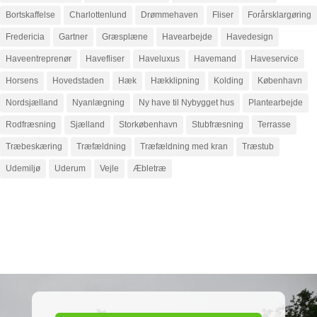
Bortskaffelse
Charlottenlund
Drømmehaven
Fliser
Forårsklargøring
Fredericia
Gartner
Græsplæne
Havearbejde
Havedesign
Haveentreprenør
Havefliser
Haveluxus
Havemand
Haveservice
Horsens
Hovedstaden
Hæk
Hækklipning
Kolding
København
Nordsjælland
Nyanlægning
Ny have til Nybygget hus
Plantearbejde
Rodfræsning
Sjælland
Storkøbenhavn
Stubfræsning
Terrasse
Træbeskæring
Træfældning
Træfældning med kran
Træstub
Udemiljø
Uderum
Vejle
Æbletræ