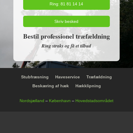
Ring: 81 81 14 14
Skriv besked
Bestil professionel træfældning
Ring straks og få et tilbud
Stubfræsning
Haveservice
Træfældning
Beskæring af hæk
Hækklipning
Nordsjælland
–
København
–
Hovedstadsområdet