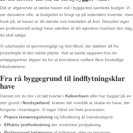
Det er afgørende at tænke haven ind i byggeriets samlede budget. Vi
ser desværre ofte, at budgettet er brugt op på indendørs inventar, men
husk på, at haven er dit største rum halvdelen af året. Desuden øger
en professionelt anlagt have værdien af din ejendom markant den dag,
du skal sælge.
Vi udarbejder et gennemsigtigt og fast tilbud, der dækker alt fra
jordarbejde til den sidste plante. Ved at samle opgaven hos én
anlægsgartner slipper du for at koordinere mellem flere forskellige
håndværkere.
Fra rå byggegrund til indflytningsklar
have
Uanset om du bor i et tæt kvarter i
København
eller har bygget på en
stor grund i
Nordsjælland
, kræver det overblik at skabe en have, der
fungerer i hverdagen. Vi tager hånd om hele processen:
Præcis terrænregulering
og håndtering af overskudsjord.
Effektiv jordforbedring
der modvirker jordpakning.
Professionel belægning
af indkørsel, stier og terrasser.