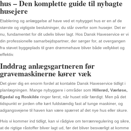
hus – Den komplette guide til nybagte
husejere
Etablering og anlæggelse af have ved et nybygget hus er en af de
største og vigtigste beslutninger, du står overfor som husejer. Det er
nu, fundamentet for dit udeliv bliver lagt. Hos Dansk Haveservice er vi
din professionelle samarbejdspartner, der sørger for, at overgangen
fra støvet byggeplads til grøn drømmehave bliver både vellykket og
effektiv.
Inddrag anlægsgartneren før
gravemaskinerne kører væk
Det giver dig en enorm fordel at kontakte Dansk Haveservice tidligt i
planlægningen. Mange nybyggere i områder som
Hillerød, Værløse,
Egedal og Roskilde
ringer først, når huset står færdigt. Men på det
tidspunkt er jorden ofte kørt fuldstændig fast af tunge maskiner, og
adgangsvejene til haven kan være spærret af det nye hus eller skure.
Hvis vi kommer ind tidligt, kan vi rådgive om terrænregulering og sikre,
at de rigtige råstoffer bliver lagt ud, før det bliver besværligt at komme