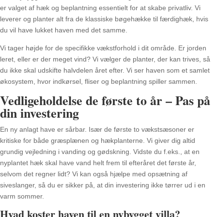
er valget af hæk og beplantning essentielt for at skabe privatliv. Vi
leverer og planter alt fra de klassiske bøgehække til færdighæk, hvis
du vil have lukket haven med det samme.
Vi tager højde for de specifikke vækstforhold i dit område. Er jorden
leret, eller er der meget vind? Vi vælger de planter, der kan trives, så
du ikke skal udskifte halvdelen året efter. Vi ser haven som et samlet
økosystem, hvor indkørsel, fliser og beplantning spiller sammen.
Vedligeholdelse de første to år – Pas på
din investering
En ny anlagt have er sårbar. Især de første to vækstsæsoner er
kritiske for både græsplænen og hækplanterne. Vi giver dig altid
grundig vejledning i vanding og gødskning. Vidste du f.eks., at en
nyplantet hæk skal have vand helt frem til efteråret det første år,
selvom det regner lidt? Vi kan også hjælpe med opsætning af
siveslanger, så du er sikker på, at din investering ikke tørrer ud i en
varm sommer.
Hvad koster haven til en nybygget villa?