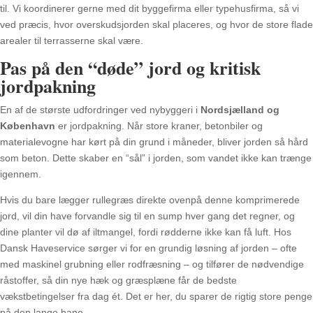
til. Vi koordinerer gerne med dit byggefirma eller typehusfirma, så vi
ved præcis, hvor overskudsjorden skal placeres, og hvor de store flade
arealer til terrasserne skal være.
Pas på den “døde” jord og kritisk
jordpakning
En af de største udfordringer ved nybyggeri i
Nordsjælland og
København
er jordpakning. Når store kraner, betonbiler og
materialevogne har kørt på din grund i måneder, bliver jorden så hård
som beton. Dette skaber en “sål” i jorden, som vandet ikke kan trænge
igennem.
Hvis du bare lægger rullegræs direkte ovenpå denne komprimerede
jord, vil din have forvandle sig til en sump hver gang det regner, og
dine planter vil dø af iltmangel, fordi rødderne ikke kan få luft. Hos
Dansk Haveservice sørger vi for en grundig løsning af jorden – ofte
med maskinel grubning eller rodfræsning – og tilfører de nødvendige
råstoffer, så din nye hæk og græsplæne får de bedste
vækstbetingelser fra dag ét. Det er her, du sparer de rigtig store penge
på den lange bane.