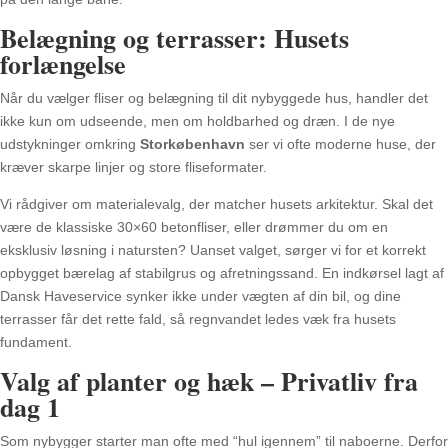
Belægning og terrasser: Husets
forlængelse
Når du vælger fliser og belægning til dit nybyggede hus, handler det
ikke kun om udseende, men om holdbarhed og dræn. I de nye
udstykninger omkring
Storkøbenhavn
ser vi ofte moderne huse, der
kræver skarpe linjer og store fliseformater.
Vi rådgiver om materialevalg, der matcher husets arkitektur. Skal det
være de klassiske 30×60 betonfliser, eller drømmer du om en
eksklusiv løsning i natursten? Uanset valget, sørger vi for et korrekt
opbygget bærelag af stabilgrus og afretningssand. En indkørsel lagt af
Dansk Haveservice synker ikke under vægten af din bil, og dine
terrasser får det rette fald, så regnvandet ledes væk fra husets
fundament.
Valg af planter og hæk – Privatliv fra
dag 1
Som nybygger starter man ofte med “hul igennem” til naboerne. Derfor