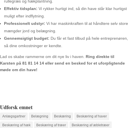
rullegræs og hækplantning.
Effektiv tidsplan:
Vi rykker hurtigt ind, så din have står klar hurtigst
muligt efter indflytning.
Professionelt udstyr:
Vi har maskinkraften til at håndtere selv store
mængder jord og belægning.
Gennemsigtigt budget:
Du får et fast tilbud på hele entreprenøren,
så dine omkostninger er kendte.
Lad os skabe rammerne om dit nye liv i haven.
Ring direkte til
Karsten på 81 81 14 14 eller send en besked for et uforpligtende
møde om din have!
Udforsk emnet
Anlægsgartner
Belægning
Beskæring
Beskæring af haver
Beskæring af hæk
Beskæring af træer
Beskæring af æbletræer