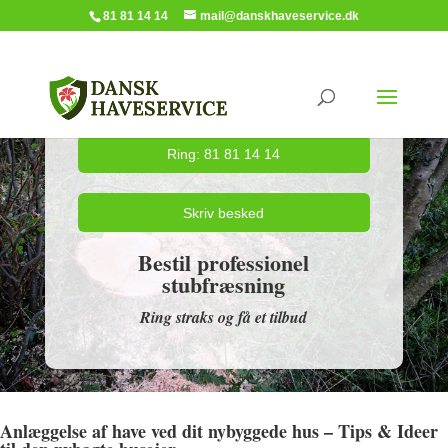
81 81 14 14
mail@danskhaveservice.dk
Ring: 81 81 14 14
Skriv besked
Bestil professionel
stubfræsning
Ring straks og få et tilbud
Anlæggelse af have ved dit nybyggede hus – Tips & Ideer