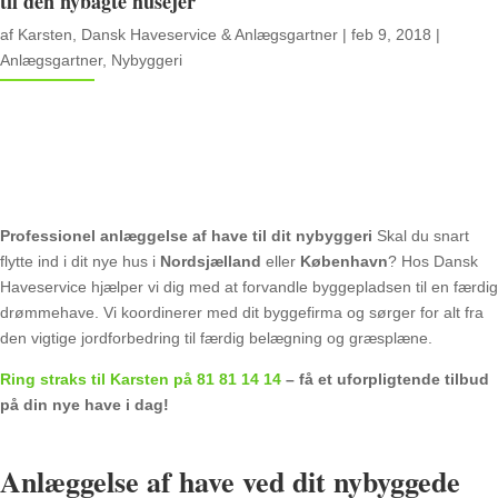
til den nybagte husejer
af
Karsten, Dansk Haveservice & Anlægsgartner
|
feb 9, 2018
|
Anlægsgartner
,
Nybyggeri
Professionel anlæggelse af have til dit nybyggeri
Skal du snart
flytte ind i dit nye hus i
Nordsjælland
eller
København
? Hos Dansk
Haveservice hjælper vi dig med at forvandle byggepladsen til en færdig
drømmehave. Vi koordinerer med dit byggefirma og sørger for alt fra
den vigtige jordforbedring til færdig belægning og græsplæne.
Ring straks til Karsten på 81 81 14 14
– få et uforpligtende tilbud
på din nye have i dag!
Anlæggelse af have ved dit nybyggede