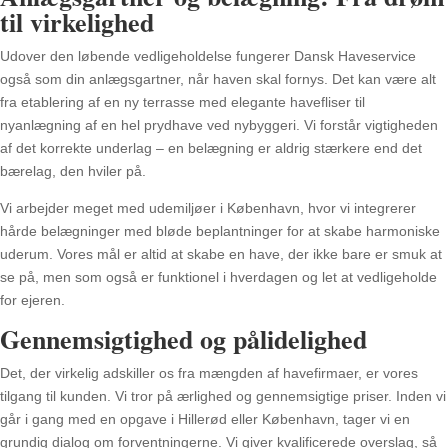
til virkelighed
Udover den løbende vedligeholdelse fungerer Dansk Haveservice
også som din anlægsgartner, når haven skal fornys. Det kan være alt
fra etablering af en ny terrasse med elegante havefliser til
nyanlægning af en hel prydhave ved nybyggeri. Vi forstår vigtigheden
af det korrekte underlag – en belægning er aldrig stærkere end det
bærelag, den hviler på.
Vi arbejder meget med udemiljøer i København, hvor vi integrerer
hårde belægninger med bløde beplantninger for at skabe harmoniske
uderum. Vores mål er altid at skabe en have, der ikke bare er smuk at
se på, men som også er funktionel i hverdagen og let at vedligeholde
for ejeren.
Gennemsigtighed og pålidelighed
Det, der virkelig adskiller os fra mængden af havefirmaer, er vores
tilgang til kunden. Vi tror på ærlighed og gennemsigtige priser. Inden vi
går i gang med en opgave i Hillerød eller København, tager vi en
grundig dialog om forventningerne. Vi giver kvalificerede overslag, så