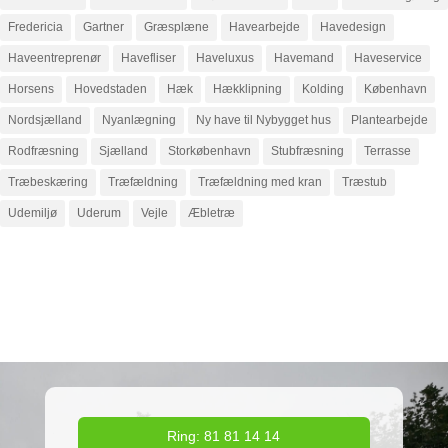
Fredericia
Gartner
Græsplæne
Havearbejde
Havedesign
Haveentreprenør
Havefliser
Haveluxus
Havemand
Haveservice
Horsens
Hovedstaden
Hæk
Hækklipning
Kolding
København
Nordsjælland
Nyanlægning
Ny have til Nybygget hus
Plantearbejde
Rodfræsning
Sjælland
Storkøbenhavn
Stubfræsning
Terrasse
Træbeskæring
Træfældning
Træfældning med kran
Træstub
Udemiljø
Uderum
Vejle
Æbletræ
Ring: 81 81 14 14