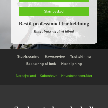
Skriv besked
Bestil professionel træfældning
Ring straks og få et tilbud
Stubfræsning
Haveservice
Træfældning
Beskæring af hæk
Hækklipning
Nordsjælland
–
København
–
Hovedstadsområdet