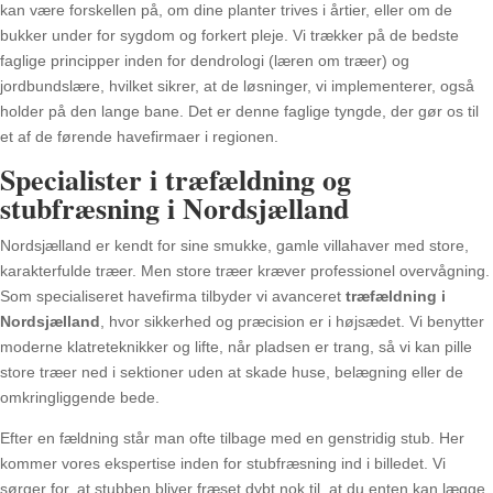
kan være forskellen på, om dine planter trives i årtier, eller om de
bukker under for sygdom og forkert pleje. Vi trækker på de bedste
faglige principper inden for dendrologi (læren om træer) og
jordbundslære, hvilket sikrer, at de løsninger, vi implementerer, også
holder på den lange bane. Det er denne faglige tyngde, der gør os til
et af de førende havefirmaer i regionen.
Specialister i træfældning og
stubfræsning i Nordsjælland
Nordsjælland er kendt for sine smukke, gamle villahaver med store,
karakterfulde træer. Men store træer kræver professionel overvågning.
Som specialiseret havefirma tilbyder vi avanceret
træfældning i
Nordsjælland
, hvor sikkerhed og præcision er i højsædet. Vi benytter
moderne klatreteknikker og lifte, når pladsen er trang, så vi kan pille
store træer ned i sektioner uden at skade huse, belægning eller de
omkringliggende bede.
Efter en fældning står man ofte tilbage med en genstridig stub. Her
kommer vores ekspertise inden for stubfræsning ind i billedet. Vi
sørger for, at stubben bliver fræset dybt nok til, at du enten kan lægge