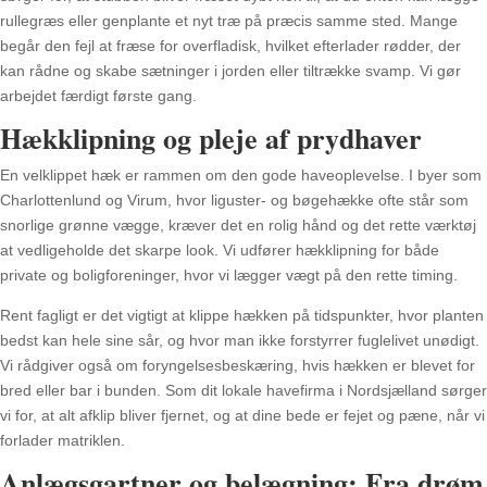
rullegræs eller genplante et nyt træ på præcis samme sted. Mange
begår den fejl at fræse for overfladisk, hvilket efterlader rødder, der
kan rådne og skabe sætninger i jorden eller tiltrække svamp. Vi gør
arbejdet færdigt første gang.
Hækklipning og pleje af prydhaver
En velklippet hæk er rammen om den gode haveoplevelse. I byer som
Charlottenlund og Virum, hvor liguster- og bøgehække ofte står som
snorlige grønne vægge, kræver det en rolig hånd og det rette værktøj
at vedligeholde det skarpe look. Vi udfører hækklipning for både
private og boligforeninger, hvor vi lægger vægt på den rette timing.
Rent fagligt er det vigtigt at klippe hækken på tidspunkter, hvor planten
bedst kan hele sine sår, og hvor man ikke forstyrrer fuglelivet unødigt.
Vi rådgiver også om foryngelsesbeskæring, hvis hækken er blevet for
bred eller bar i bunden. Som dit lokale havefirma i Nordsjælland sørger
vi for, at alt afklip bliver fjernet, og at dine bede er fejet og pæne, når vi
forlader matriklen.
Anlægsgartner og belægning: Fra drøm