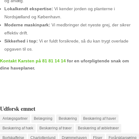
og anlæg.
Lokalkendt ekspertise:
Vi kender jorden og planterne i
Nordsjælland og København.
Moderne maskinpark:
Vi medbringer det nyeste grej, der sikrer
effektiv drift.
Sikkerhed i top:
Vi er fuldt forsikrede, så du kan trygt overlade
opgaven til os.
Kontakt Karsten på 81 81 14 14
for en uforpligtende snak om
dine haveplaner.
Udforsk emnet
Anlægsgartner
Belægning
Beskæring
Beskæring af haver
Beskæring af hæk
Beskæring af træer
Beskæring af æbletræer
Bortskaffelse
Charlottenlund
Drømmehaven
Fliser
Forårsklargøring