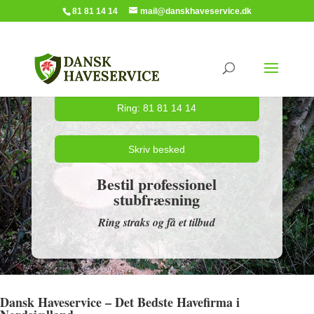
81 81 14 14
mail@danskhaveservice.dk
Ring: 81 81 14 14
Skriv besked
Bestil professionel
stubfræsning
Ring straks og få et tilbud
Dansk Haveservice – Det Bedste Havefirma i