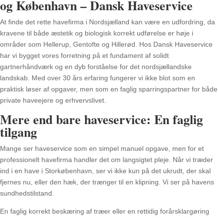
og København – Dansk Haveservice
At finde det rette havefirma i Nordsjælland kan være en udfordring, da
kravene til både æstetik og biologisk korrekt udførelse er høje i
områder som Hellerup, Gentofte og Hillerød. Hos Dansk Haveservice
har vi bygget vores forretning på et fundament af solidt
gartnerhåndværk og en dyb forståelse for det nordsjællandske
landskab. Med over 30 års erfaring fungerer vi ikke blot som en
praktisk løser af opgaver, men som en faglig sparringspartner for både
private haveejere og erhvervslivet.
Mere end bare haveservice: En faglig
tilgang
Mange ser haveservice som en simpel manuel opgave, men for et
professionelt havefirma handler det om langsigtet pleje. Når vi træder
ind i en have i Storkøbenhavn, ser vi ikke kun på det ukrudt, der skal
fjernes nu, eller den hæk, der trænger til en klipning. Vi ser på havens
sundhedstilstand.
En faglig korrekt beskæring af træer eller en rettidig forårsklargøring