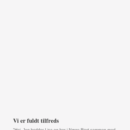
Vi er fuldt tilfreds
"Hej, Jeg hedder Lisa og bor i Nørre Bjert sammen med