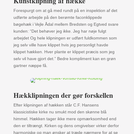
Kunstklipning af hække
Forespurgt om at gå med rundt på en inspektion af det
udførte arbejde på den berømte faconklippede
bøgehæk i Vejle Ådal mellem Bredsten og Egtved svare
kunden: “Det behøver jeg ikke. Jeg har nøje fulgt
arbejdet Og hele klipningen er udført fuldkommen som
jeg selv ville have klippet hvis jeg personligt havde
klippet hækken. Hver plante er klippet præcis som jeg
selv vil have gjort det.” Bedre kompliment kan en grøn
gartner næppe få.
Hækklipningen der gør forskellen
Efter klipningen af hækken står C.F. Hansens
klassicistiske kirke nu smukt mod den skønne blå
himmel. Hækken tager ikke mere opmærksomhed end
den er tiltrængt. Kirken og dens omgivelser virker derfor
harmoniske og man ønsker at træde nærmere for at se