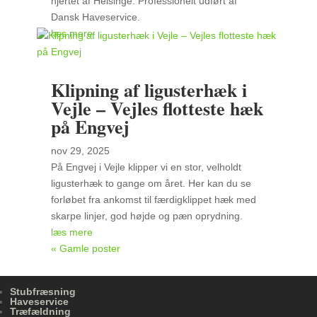
hjertet af Helsinge. Professionelt udført af
Dansk Haveservice.
læs mere
Klipning af ligusterhæk i
Vejle – Vejles flotteste hæk
på Engvej
nov 29, 2025
På Engvej i Vejle klipper vi en stor, velholdt
ligusterhæk to gange om året. Her kan du se
forløbet fra ankomst til færdigklippet hæk med
skarpe linjer, god højde og pæn oprydning.
læs mere
« Gamle poster
Stubfræsning
Haveservice
Træfældning