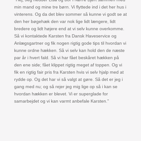
min mand og mine tre børn. Vi flyttede ind i det her hus i
vinterens. Og da det blev sommer så kunne vi godt se at
den her bøgehæk den var nok lige lidt længere, lidt
bredere og lidt højere end at vi selv kunne overkomme.
Så vi kontaktede Karsten fra Dansk Haveservice og
Anlægsgartner og fik nogen rigtig gode tips til hvordan vi
kunne ordne hækken. Så vi selv kan hold den de næste
par år i hvert fald. Så vi har fået beskåret hækken på
den ene side; fået klippet rigtig meget af toppen. Og vi
fik en rigtig fair pris fra Karsten hvis vi selv hjalp med at
rydde op. Og det har vi så valgt at gøre. Så det er jeg i
gang med nu; og så rejer jeg mig lige op så i kan se
hvordan hækken er blevet. Vi er superglade for
samarbejdet og vi kan varmt anbefale Karsten."