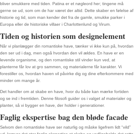
bliver smukkere med tiden. Patina er et nøgleord her; tingene må
gerne se ud, som om de har været der altid. Dette skaber en følelse af
historie og tid, som man kender det fra de gamle, smukke parker i
Europa eller de historiske villaer i Charlottenlund og Virum.
Tiden og historien som designelement
Når vi planlægger din romantiske have, tænker vi ikke kun på, hvordan
den ser ud i dag, men også hvordan den vil ældes. En have er en
levende organisme, og den romantiske stil vinder kun ved, at
planterne får lov at gro sammen, og materialerne får karakter. Vi
forestiller os, hvordan haven vil påvirke dig og dine efterkommere med
minder om mange år.
Det handler om at skabe en have, hvor du både kan mærke fortiden
og se ind i fremtiden. Denne filosofi guider os i valget af materialer og
planter, så vi bygger en have, der holder i generationer.
Faglig ekspertise bag den bløde facade
Selvom den romantiske have ser naturlig og måske ligefrem lidt “vild”
ud, kræver det stor faglig ekspertise at skabe og vedligeholde det rette