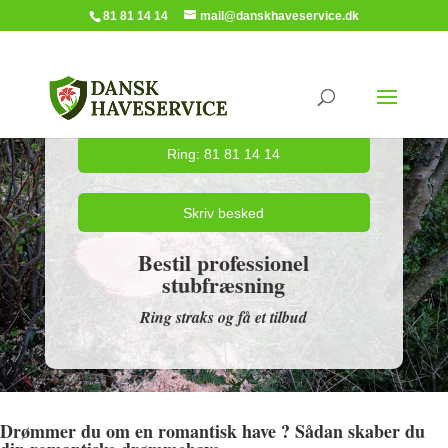
81 81 14 14
mail@danskhaveservice.dk
Ring: 81 81 14 14
Skriv besked
Bestil professionel
stubfræsning
Ring straks og få et tilbud
Drømmer du om en romantisk have ? Sådan skaber du