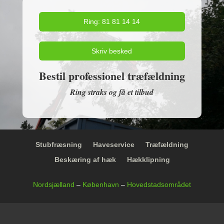
Ring: 81 81 14 14
Skriv besked
Bestil professionel træfældning
Ring straks og få et tilbud
Stubfræsning
Haveservice
Træfældning
Beskæring af hæk
Hækklipning
Nordsjælland
–
København
–
Hovedstadsområdet