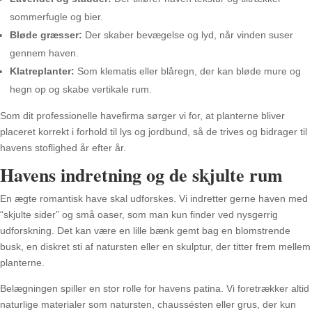
sommerfugle og bier.
Bløde græsser:
Der skaber bevægelse og lyd, når vinden suser
gennem haven.
Klatreplanter:
Som klematis eller blåregn, der kan bløde mure og
hegn op og skabe vertikale rum.
Som dit professionelle havefirma sørger vi for, at planterne bliver
placeret korrekt i forhold til lys og jordbund, så de trives og bidrager til
havens stoflighed år efter år.
Havens indretning og de skjulte rum
En ægte romantisk have skal udforskes. Vi indretter gerne haven med
“skjulte sider” og små oaser, som man kun finder ved nysgerrig
udforskning. Det kan være en lille bænk gemt bag en blomstrende
busk, en diskret sti af natursten eller en skulptur, der titter frem mellem
planterne.
Belægningen spiller en stor rolle for havens patina. Vi foretrækker altid
naturlige materialer som natursten, chaussésten eller grus, der kun