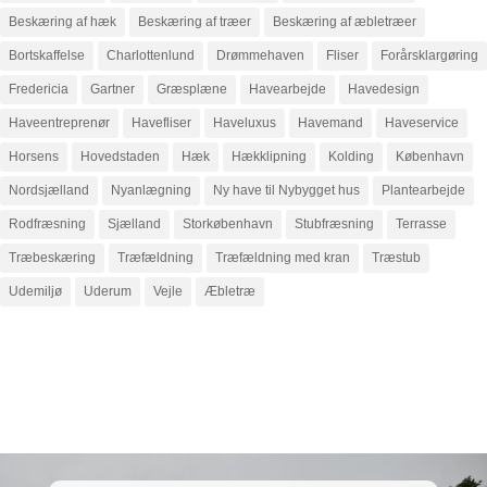
Beskæring af hæk
Beskæring af træer
Beskæring af æbletræer
Bortskaffelse
Charlottenlund
Drømmehaven
Fliser
Forårsklargøring
Fredericia
Gartner
Græsplæne
Havearbejde
Havedesign
Haveentreprenør
Havefliser
Haveluxus
Havemand
Haveservice
Horsens
Hovedstaden
Hæk
Hækklipning
Kolding
København
Nordsjælland
Nyanlægning
Ny have til Nybygget hus
Plantearbejde
Rodfræsning
Sjælland
Storkøbenhavn
Stubfræsning
Terrasse
Træbeskæring
Træfældning
Træfældning med kran
Træstub
Udemiljø
Uderum
Vejle
Æbletræ