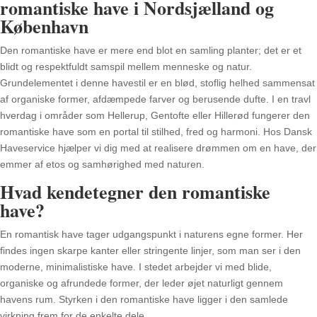
romantiske have i Nordsjælland og
København
Den romantiske have er mere end blot en samling planter; det er et
blidt og respektfuldt samspil mellem menneske og natur.
Grundelementet i denne havestil er en blød, stoflig helhed sammensat
af organiske former, afdæmpede farver og berusende dufte. I en travl
hverdag i områder som Hellerup, Gentofte eller Hillerød fungerer den
romantiske have som en portal til stilhed, fred og harmoni. Hos Dansk
Haveservice hjælper vi dig med at realisere drømmen om en have, der
emmer af etos og samhørighed med naturen.
Hvad kendetegner den romantiske
have?
En romantisk have tager udgangspunkt i naturens egne former. Her
findes ingen skarpe kanter eller stringente linjer, som man ser i den
moderne, minimalistiske have. I stedet arbejder vi med blide,
organiske og afrundede former, der leder øjet naturligt gennem
havens rum. Styrken i den romantiske have ligger i den samlede
virkning frem for de enkelte dele.