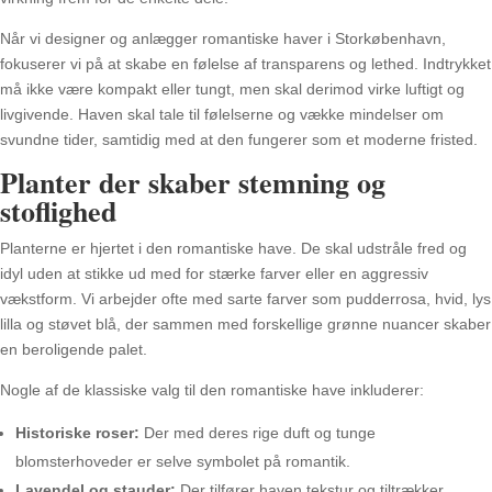
Når vi designer og anlægger romantiske haver i Storkøbenhavn,
fokuserer vi på at skabe en følelse af transparens og lethed. Indtrykket
må ikke være kompakt eller tungt, men skal derimod virke luftigt og
livgivende. Haven skal tale til følelserne og vække mindelser om
svundne tider, samtidig med at den fungerer som et moderne fristed.
Planter der skaber stemning og
stoflighed
Planterne er hjertet i den romantiske have. De skal udstråle fred og
idyl uden at stikke ud med for stærke farver eller en aggressiv
vækstform. Vi arbejder ofte med sarte farver som pudderrosa, hvid, lys
lilla og støvet blå, der sammen med forskellige grønne nuancer skaber
en beroligende palet.
Nogle af de klassiske valg til den romantiske have inkluderer:
Historiske roser:
Der med deres rige duft og tunge
blomsterhoveder er selve symbolet på romantik.
Lavendel og stauder:
Der tilfører haven tekstur og tiltrækker