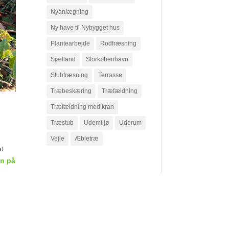
Nyanlægning
Ny have til Nybygget hus
Plantearbejde
Rodfræsning
Sjælland
Storkøbenhavn
Stubfræsning
Terrasse
Træbeskæring
Træfældning
Træfældning med kran
Træstub
Udemiljø
Uderum
Vejle
Æbletræ
at
en på