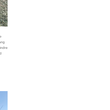
e
ang
mindre
d