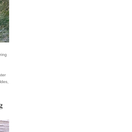
ring
ter
ldes,
g