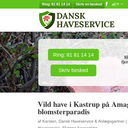
Ring: 81 81 14 14
Skriv en besked
Ring: 81 81 14 14
H
fje
Skriv besked
Vild have i Kastrup på Amag
blomsterparadis
af
Karsten, Dansk Haveservice & Anlægsgartner
|
Haveservice
,
Skønne haveanlæg