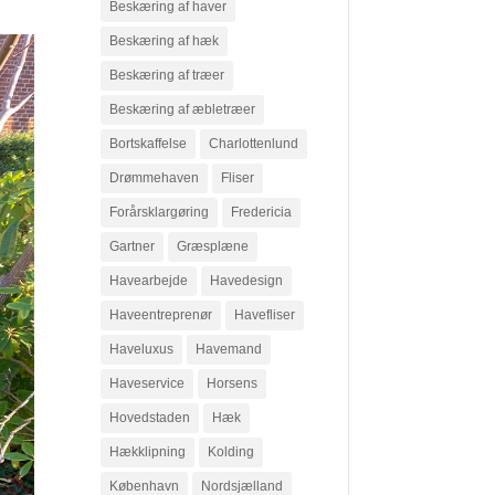
Beskæring af haver
Beskæring af hæk
Beskæring af træer
Beskæring af æbletræer
Bortskaffelse
Charlottenlund
Drømmehaven
Fliser
Forårsklargøring
Fredericia
Gartner
Græsplæne
Havearbejde
Havedesign
Haveentreprenør
Havefliser
Haveluxus
Havemand
Haveservice
Horsens
Hovedstaden
Hæk
Hækklipning
Kolding
København
Nordsjælland