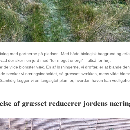
 dialog med gartnerne på pladsen. Med både biologisk baggrund og erfa
hvad der sker i en jord med “for meget energi” – altså for højt
de vilde blomster væk. En af løsningerne, vi drøfter, er at blande den
de sænker vi næringsindholdet, så græsset svækkes, mens vilde bloms
amtidig lægger vi en langsigtet plan for, hvordan haven kan vedligeho
else af græsset reducerer jordens nærin