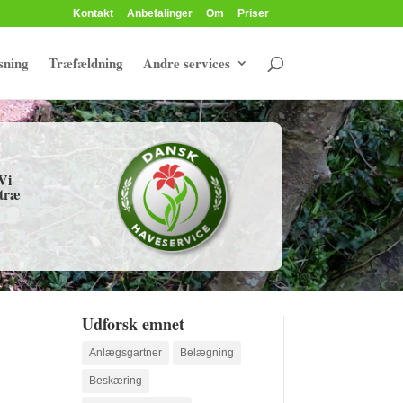
Kontakt
Anbefalinger
Om
Priser
sning
Træfældning
Andre services
Vi
 træ
Udforsk emnet
Anlægsgartner
Belægning
Beskæring