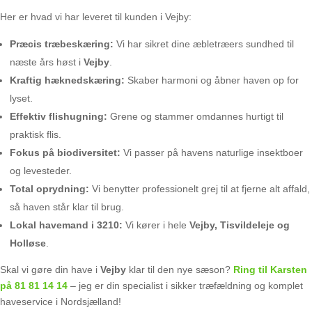
Her er hvad vi har leveret til kunden i Vejby:
Præcis træbeskæring:
Vi har sikret dine æbletræers sundhed til
næste års høst i
Vejby
.
Kraftig hæknedskæring:
Skaber harmoni og åbner haven op for
lyset.
Effektiv flishugning:
Grene og stammer omdannes hurtigt til
praktisk flis.
Fokus på biodiversitet:
Vi passer på havens naturlige insektboer
og levesteder.
Total oprydning:
Vi benytter professionelt grej til at fjerne alt affald,
så haven står klar til brug.
Lokal havemand i 3210:
Vi kører i hele
Vejby, Tisvildeleje og
Holløse
.
Skal vi gøre din have i
Vejby
klar til den nye sæson?
Ring til Karsten
på 81 81 14 14
– jeg er din specialist i sikker træfældning og komplet
haveservice i Nordsjælland!