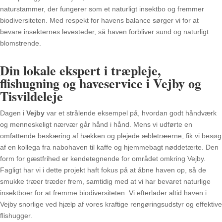
naturstammer, der fungerer som et naturligt insektbo og fremmer
biodiversiteten. Med respekt for havens balance sørger vi for at
bevare insekternes levesteder, så haven forbliver sund og naturligt
blomstrende.
Din lokale ekspert i træpleje,
flishugning og haveservice i Vejby og
Tisvildeleje
Dagen i
Vejby
var et strålende eksempel på, hvordan godt håndværk
og menneskeligt nærvær går hånd i hånd. Mens vi udførte en
omfattende beskæring af hækken og plejede æbletræerne, fik vi besøg
af en kollega fra nabohaven til kaffe og hjemmebagt nøddetærte. Den
form for gæstfrihed er kendetegnende for området omkring Vejby.
Fagligt har vi i dette projekt haft fokus på at åbne haven op, så de
smukke træer træder frem, samtidig med at vi har bevaret naturlige
insektboer for at fremme biodiversiteten. Vi efterlader altid haven i
Vejby snorlige ved hjælp af vores kraftige rengøringsudstyr og effektive
flishugger.