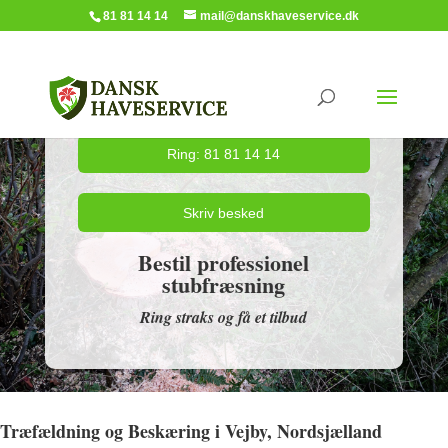
81 81 14 14
mail@danskhaveservice.dk
Ring: 81 81 14 14
Skriv besked
Bestil professionel
stubfræsning
Ring straks og få et tilbud
Træfældning og Beskæring i Vejby, Nordsjælland