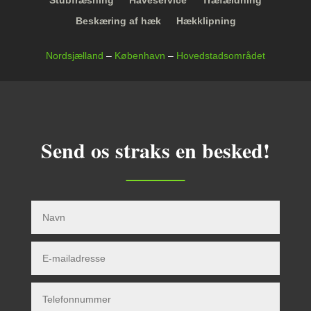
Stubfræsning
Haveservice
Træfældning
Beskæring af hæk
Hækklipning
Nordsjælland
–
København
–
Hovedstadsområdet
Send os straks en besked!