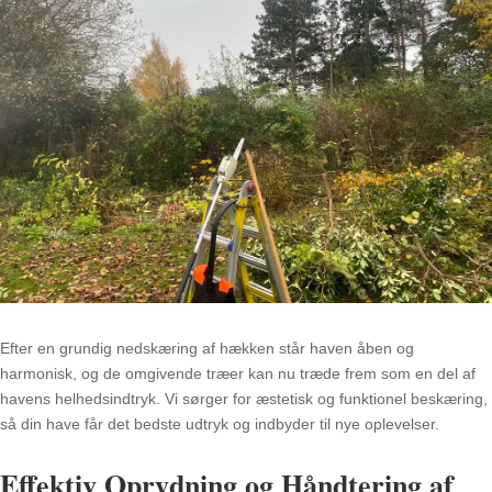
Efter en grundig nedskæring af hækken står haven åben og
harmonisk, og de omgivende træer kan nu træde frem som en del af
havens helhedsindtryk. Vi sørger for æstetisk og funktionel beskæring,
så din have får det bedste udtryk og indbyder til nye oplevelser.
Effektiv Oprydning og Håndtering af