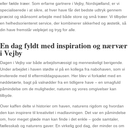
eller fælde træer. Som erfarne gartnere i Vejby, Nordsjælland, er vi
specialiserede i at sikre, at hver have får det bedste udtryk gennem
præcist og skånsomt arbejde med både store og små træer. Vi tilbyder
en helhedsorienteret service, der kombinerer sikkerhed og æstetik, så
din have fremstår velplejet og tryg for alle.
En dag fyldt med inspiration og nærvær
i Vejby
Dagen i Vejby var både arbejdsmæssigt og menneskeligt berigende.
Under arbejdet i haven stødte vi på en kollega fra nabohaven, som vi
inviterede med til eftermiddagspausen. Her blev vi forkælet med en
nøddetærte, bagt på valnødder fra en tidligere have – en smagfuld
påmindelse om de muligheder, naturen og vores omgivelser kan
tilbyde.
Over kaffen delte vi historier om haven, naturens rigdom og hvordan
den kan inspirere til kreativitet i madlavningen. Det var en påmindelse
om, hvor meget glæde man kan finde i det enkle – gode samtaler,
fællesskab og naturens gaver. En virkelig god dag, der minder os om