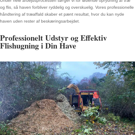
Under hele arbejdsprocessen sørger vi for løbende oprydning af træ
og flis, så haven forbliver ryddelig og overskuelig. Vores professionelle
håndtering af træaffald skaber et pænt resultat, hvor du kan nyde
haven uden rester af beskæringsarbejdet.
Professionelt Udstyr og Effektiv
Flishugning i Din Have