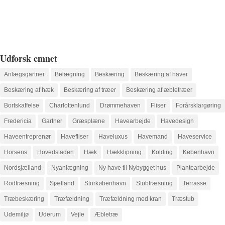
Udforsk emnet
Anlægsgartner
Belægning
Beskæring
Beskæring af haver
Beskæring af hæk
Beskæring af træer
Beskæring af æbletræer
Bortskaffelse
Charlottenlund
Drømmehaven
Fliser
Forårsklargøring
Fredericia
Gartner
Græsplæne
Havearbejde
Havedesign
Haveentreprenør
Havefliser
Haveluxus
Havemand
Haveservice
Horsens
Hovedstaden
Hæk
Hækklipning
Kolding
København
Nordsjælland
Nyanlægning
Ny have til Nybygget hus
Plantearbejde
Rodfræsning
Sjælland
Storkøbenhavn
Stubfræsning
Terrasse
Træbeskæring
Træfældning
Træfældning med kran
Træstub
Udemiljø
Uderum
Vejle
Æbletræ