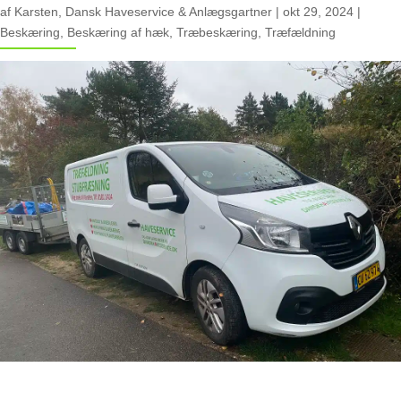
af
Karsten, Dansk Haveservice & Anlægsgartner
|
okt 29, 2024
|
Beskæring
,
Beskæring af hæk
,
Træbeskæring
,
Træfældning