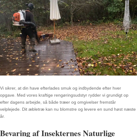
Vi sikrer, at din have efterlades smuk og indbydende efter hver
opgave. Med vores kraftige rengøringsudstyr rydder vi grundigt op
efter dagens arbejde, så både træer og omgivelser fremstår
velplejede. Dit æbletræ kan nu blomstre og levere en sund høst næste
år.
Bevaring af Insekternes Naturlige