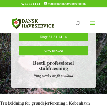
81 81 14 14
mail@danskhaveservice.dk
Ring: 81 81 14 14
Skriv besked
Bestil professionel
stubfræsning
Ring straks og få et tilbud
Træfældning for grundejerforening i København