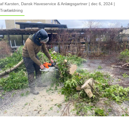
af
Karsten, Dansk Haveservice & Anlægsgartner
|
dec 6, 2024
|
Træfældning