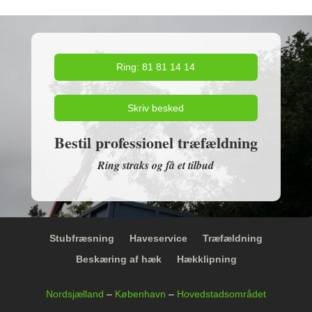
Ring: 81 81 14 14
Skriv besked
Bestil professionel træfældning
Ring straks og få et tilbud
Stubfræsning
Haveservice
Træfældning
Beskæring af hæk
Hækklipning
Nordsjælland
–
København
–
Hovedstadsområdet