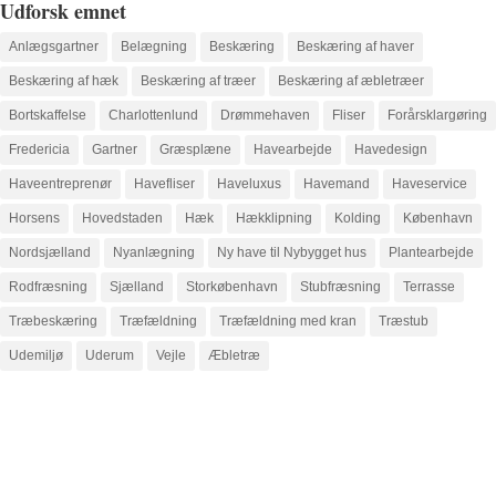
Udforsk emnet
Anlægsgartner
Belægning
Beskæring
Beskæring af haver
Beskæring af hæk
Beskæring af træer
Beskæring af æbletræer
Bortskaffelse
Charlottenlund
Drømmehaven
Fliser
Forårsklargøring
Fredericia
Gartner
Græsplæne
Havearbejde
Havedesign
Haveentreprenør
Havefliser
Haveluxus
Havemand
Haveservice
Horsens
Hovedstaden
Hæk
Hækklipning
Kolding
København
Nordsjælland
Nyanlægning
Ny have til Nybygget hus
Plantearbejde
Rodfræsning
Sjælland
Storkøbenhavn
Stubfræsning
Terrasse
Træbeskæring
Træfældning
Træfældning med kran
Træstub
Udemiljø
Uderum
Vejle
Æbletræ