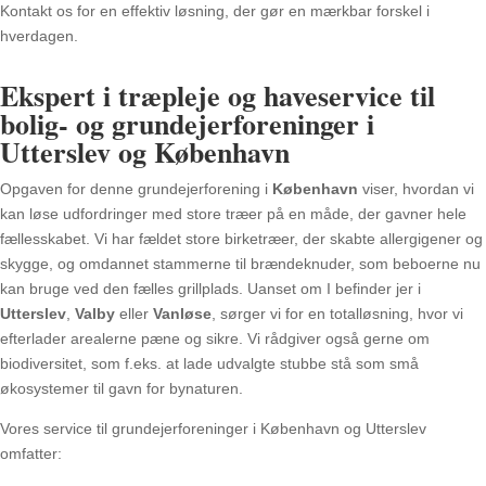
Kontakt os for en effektiv løsning, der gør en mærkbar forskel i
hverdagen.
Ekspert i træpleje og haveservice til
bolig- og grundejerforeninger i
Utterslev og København
Opgaven for denne grundejerforening i
København
viser, hvordan vi
kan løse udfordringer med store træer på en måde, der gavner hele
fællesskabet. Vi har fældet store birketræer, der skabte allergigener og
skygge, og omdannet stammerne til brændeknuder, som beboerne nu
kan bruge ved den fælles grillplads. Uanset om I befinder jer i
Utterslev
,
Valby
eller
Vanløse
, sørger vi for en totalløsning, hvor vi
efterlader arealerne pæne og sikre. Vi rådgiver også gerne om
biodiversitet, som f.eks. at lade udvalgte stubbe stå som små
økosystemer til gavn for bynaturen.
Vores service til grundejerforeninger i København og Utterslev
omfatter: