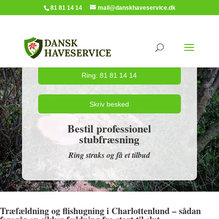
81 81 14 14
mail@danskhaveservice.dk
Ring: 81 81 14 14
Skriv besked
Bestil professionel
stubfræsning
Ring straks og få et tilbud
Træfældning og flishugning i Charlottenlund – sådan