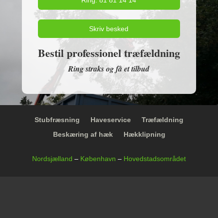
Ring: 81 81 14 14
Skriv besked
Bestil professionel træfældning
Ring straks og få et tilbud
Stubfræsning
Haveservice
Træfældning
Beskæring af hæk
Hækklipning
Nordsjælland
–
København
–
Hovedstadsområdet