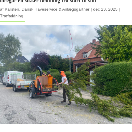
foregår en sikker fældning fra start til slut
af
Karsten, Dansk Haveservice & Anlægsgartner
|
dec 23, 2025
|
Træfældning