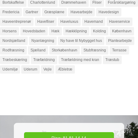
Bortskaffelse
Charlottenlund
Drømmehaven
Fliser
Forårsklargøring
Fredericia
Gartner
Græsplæne
Havearbejde
Havedesign
Haveentreprenør
Havefliser
Haveluxus
Havemand
Haveservice
Horsens
Hovedstaden
Hæk
Hækklipning
Kolding
København
Nordsjælland
Nyanlægning
Ny have til Nybygget hus
Plantearbejde
Rodfræsning
Sjælland
Storkøbenhavn
Stubfræsning
Terrasse
Træbeskæring
Træfældning
Træfældning med kran
Træstub
Udemiljø
Uderum
Vejle
Æbletræ