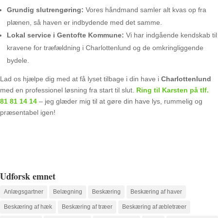
Grundig slutrengøring:
Vores håndmand samler alt kvas op fra
plænen, så haven er indbydende med det samme.
Lokal service i Gentofte Kommune:
Vi har indgående kendskab til
kravene for træfældning i Charlottenlund og de omkringliggende
bydele.
Lad os hjælpe dig med at få lyset tilbage i din have i
Charlottenlund
med en professionel løsning fra start til slut.
Ring til Karsten på tlf.
81 81 14 14
– jeg glæder mig til at gøre din have lys, rummelig og
præsentabel igen!
Udforsk emnet
Anlægsgartner
Belægning
Beskæring
Beskæring af haver
Beskæring af hæk
Beskæring af træer
Beskæring af æbletræer