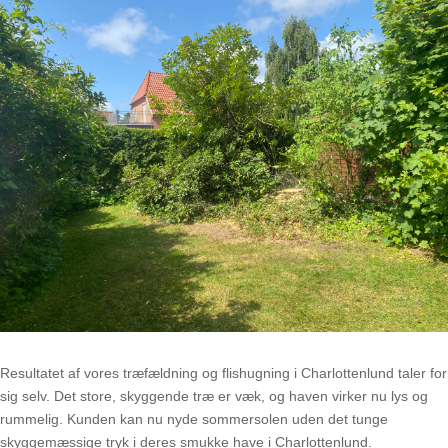
Resultatet af vores træfældning og flishugning i Charlottenlund taler for
sig selv
.
Det store, skyggende træ er væk, og haven virker nu lys og
rummelig
.
Kunden kan nu nyde sommersolen uden det tunge
skyggemæssige tryk i deres smukke have i Charlottenlund
.