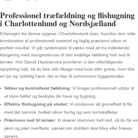
Professionel træfældning og flishugning
i Charlottenlund og Nordsjælland
Erfaringen fra denne opgave i Charlottenlund viser, hvordan den rette
kombination af professionelt materiel og faglig præcision sikrer et
perfekt resultat. Vi går systematisk til værks med alt fra indledende
klargøring med stangmotorsav til den endelige fældning helt ned til
terræn. Hos Dansk Haveservice prioriterer vi den efterfølgende
oprydning højt, så du ikke står tilbage med kvas eller grene, men blot
en lys og ryddelig have, der er klar til sommerens hyggestunder.
Sikker og kontrolleret fældning:
Vi bruger professionelt udstyr til
at styre faldet og beskytte din have og bygning.
Effektiv flishugning på stedet:
Vi omdanner alt grenaffald til flis
med det samme, hvilket sikrer hurtig og nem bortskaffelse.
Præcision ned til terræn:
Vi skærer stammen helt ned, så du får en
jævn og pæn overflade, uanset om stubben skal blive eller fræses
senere.