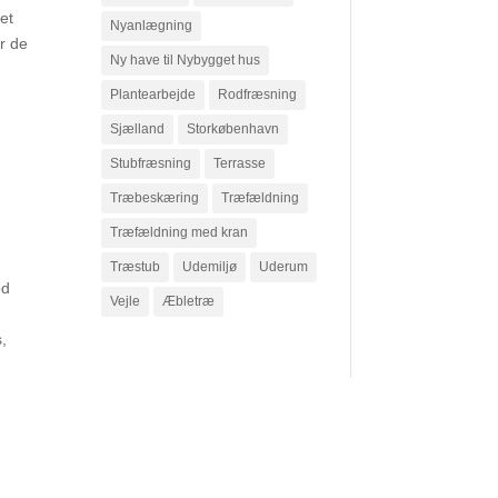
et
Nyanlægning
r de
Ny have til Nybygget hus
Plantearbejde
Rodfræsning
Sjælland
Storkøbenhavn
Stubfræsning
Terrasse
Træbeskæring
Træfældning
Træfældning med kran
Træstub
Udemiljø
Uderum
od
Vejle
Æbletræ
,