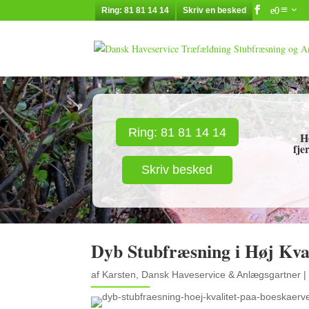
Ring: 81 81 14 14
Skriv en besked
Ring: 81 81 14 14
H
fje
Skriv besked
Dyb Stubfræsning i Høj Kval
af
Karsten, Dansk Haveservice & Anlægsgartner
|