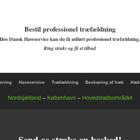
Bestil professionel træfældning
Hos Dansk Haveservice kan du få udført professionel træfældning
Ring straks og få et tilbud
sning
Haveservice
Træfældning
Beskæring af hæk
Hæk
Nordsjælland
–
København
–
Hovedstadsområdet
Send os straks en besked!