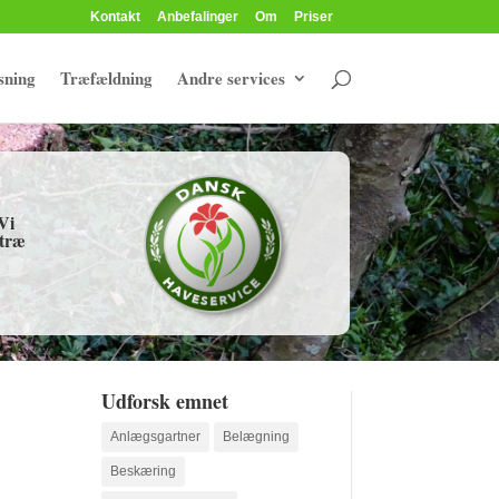
Kontakt
Anbefalinger
Om
Priser
sning
Træfældning
Andre services
Vi
 træ
Udforsk emnet
Anlægsgartner
Belægning
Beskæring