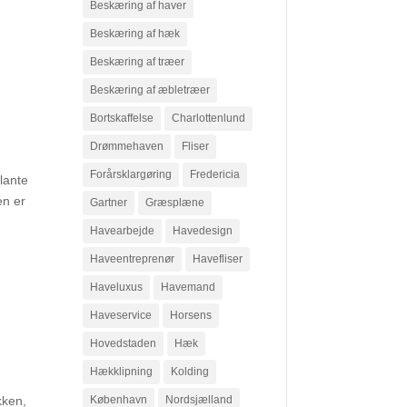
Beskæring af haver
Beskæring af hæk
Beskæring af træer
Beskæring af æbletræer
Bortskaffelse
Charlottenlund
Drømmehaven
Fliser
Forårsklargøring
Fredericia
lante
en er
Gartner
Græsplæne
Havearbejde
Havedesign
Haveentreprenør
Havefliser
Haveluxus
Havemand
Haveservice
Horsens
Hovedstaden
Hæk
Hækklipning
Kolding
kken,
København
Nordsjælland