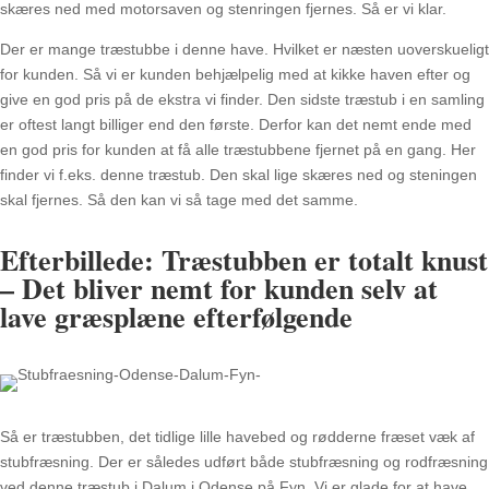
skæres ned med motorsaven og stenringen fjernes. Så er vi klar.
Der er mange træstubbe i denne have. Hvilket er næsten uoverskueligt
for kunden. Så vi er kunden behjælpelig med at kikke haven efter og
give en god pris på de ekstra vi finder. Den sidste træstub i en samling
er oftest langt billiger end den første. Derfor kan det nemt ende med
en god pris for kunden at få alle træstubbene fjernet på en gang. Her
finder vi f.eks. denne træstub. Den skal lige skæres ned og steningen
skal fjernes. Så den kan vi så tage med det samme.
Efterbillede: Træstubben er totalt knust
– Det bliver nemt for kunden selv at
lave græsplæne efterfølgende
Så er træstubben, det tidlige lille havebed og rødderne fræset væk af
stubfræsning. Der er således udført både stubfræsning og rodfræsning
ved denne træstub i Dalum i Odense på Fyn. Vi er glade for at have