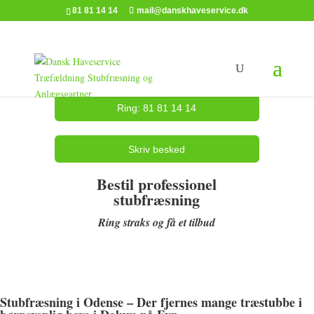
81 81 14 14
mail@danskhaveservice.dk
Ring: 81 81 14 14
Skriv besked
Bestil professionel
stubfræsning
Ring straks og få et tilbud
Stubfræsning i Odense – Der fjernes mange træstubbe i