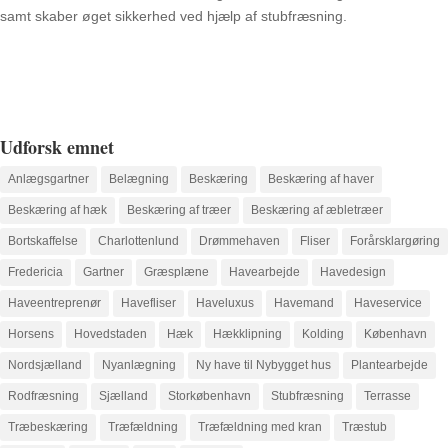
samt skaber øget sikkerhed ved hjælp af stubfræsning.
Udforsk emnet
Anlægsgartner
Belægning
Beskæring
Beskæring af haver
Beskæring af hæk
Beskæring af træer
Beskæring af æbletræer
Bortskaffelse
Charlottenlund
Drømmehaven
Fliser
Forårsklargøring
Fredericia
Gartner
Græsplæne
Havearbejde
Havedesign
Haveentreprenør
Havefliser
Haveluxus
Havemand
Haveservice
Horsens
Hovedstaden
Hæk
Hækklipning
Kolding
København
Nordsjælland
Nyanlægning
Ny have til Nybygget hus
Plantearbejde
Rodfræsning
Sjælland
Storkøbenhavn
Stubfræsning
Terrasse
Træbeskæring
Træfældning
Træfældning med kran
Træstub