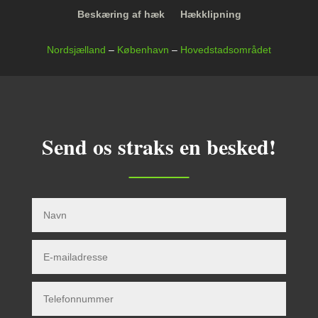
Beskæring af hæk
Hækklipning
Nordsjælland
–
København
–
Hovedstadsområdet
Send os straks en besked!