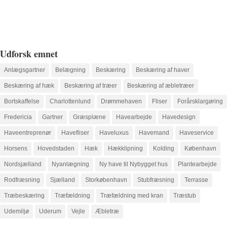
Udforsk emnet
Anlægsgartner
Belægning
Beskæring
Beskæring af haver
Beskæring af hæk
Beskæring af træer
Beskæring af æbletræer
Bortskaffelse
Charlottenlund
Drømmehaven
Fliser
Forårsklargøring
Fredericia
Gartner
Græsplæne
Havearbejde
Havedesign
Haveentreprenør
Havefliser
Haveluxus
Havemand
Haveservice
Horsens
Hovedstaden
Hæk
Hækklipning
Kolding
København
Nordsjælland
Nyanlægning
Ny have til Nybygget hus
Plantearbejde
Rodfræsning
Sjælland
Storkøbenhavn
Stubfræsning
Terrasse
Træbeskæring
Træfældning
Træfældning med kran
Træstub
Udemiljø
Uderum
Vejle
Æbletræ