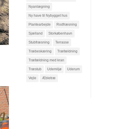
Nyanlægning
Ny have til Nybygget hus
Plantearbejde
Rodfræsning
Sjælland
Storkøbenhavn
Stubfræsning
Terrasse
Træbeskæring
Træfældning
Træfældning med kran
Træstub
Udemiljø
Uderum
Vejle
Æbletræ