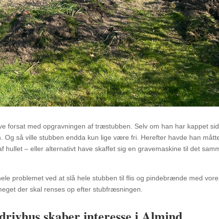
ve forsat med opgravningen af træstubben. Selv om han har kappet si
 Og så ville stubben endda kun lige være fri. Herefter havde han mått
hullet – eller alternativt have skaffet sig en gravemaskine til det sam
ele problemet ved at slå hele stubben til flis og pindebrænde med vore
 meget der skal renses op efter stubfræsningen.
 drivhus skaber interesse i Almind