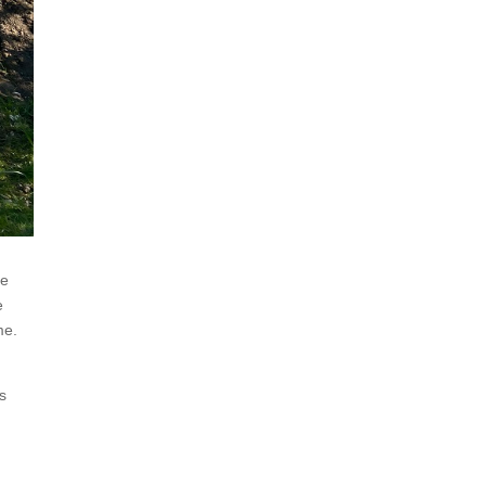
de
e
me.
s