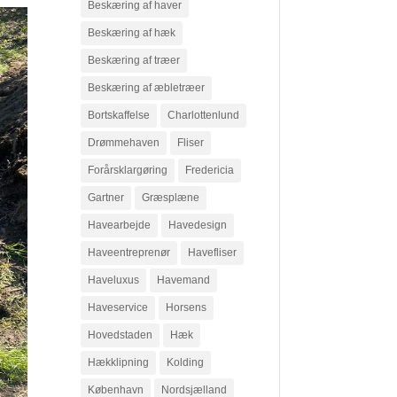
Beskæring af haver
Beskæring af hæk
Beskæring af træer
Beskæring af æbletræer
Bortskaffelse
Charlottenlund
Drømmehaven
Fliser
Forårsklargøring
Fredericia
Gartner
Græsplæne
Havearbejde
Havedesign
Haveentreprenør
Havefliser
Haveluxus
Havemand
Haveservice
Horsens
Hovedstaden
Hæk
Hækklipning
Kolding
København
Nordsjælland