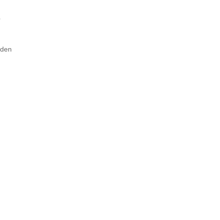
r
 den