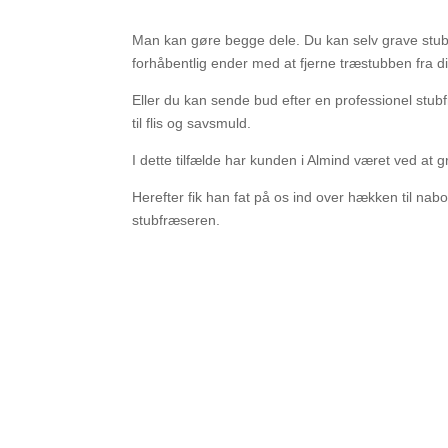
Man kan gøre begge dele. Du kan selv grave stu
forhåbentlig ender med at fjerne træstubben fra d
Eller du kan sende bud efter en professionel stu
til flis og savsmuld.
I dette tilfælde har kunden i Almind været ved at g
Herefter fik han fat på os ind over hækken til nab
stubfræseren.