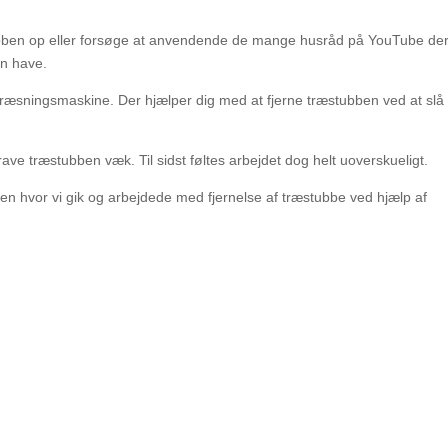
bben op eller forsøge at anvendende de mange husråd på YouTube de
in have.
bfræsningsmaskine. Der hjælper dig med at fjerne træstubben ved at slå
rave træstubben væk. Til sidst føltes arbejdet dog helt uoverskueligt.
oen hvor vi gik og arbejdede med fjernelse af træstubbe ved hjælp af