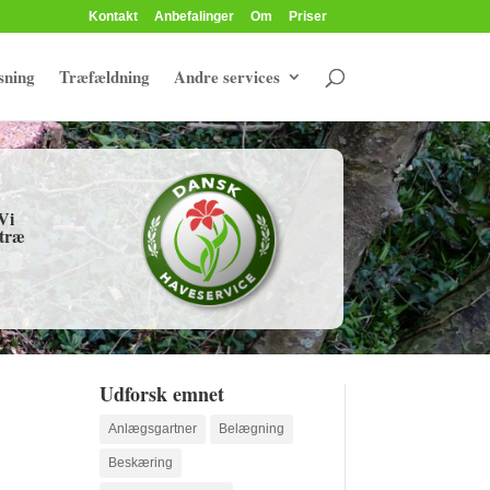
Kontakt
Anbefalinger
Om
Priser
sning
Træfældning
Andre services
Vi
 træ
Udforsk emnet
Anlægsgartner
Belægning
Beskæring