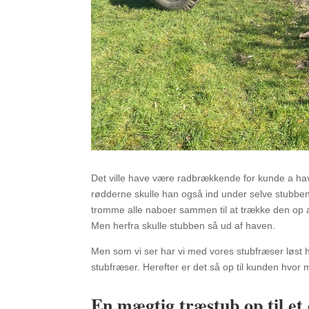
Det ville have være radbrækkende for kunde a ha
rødderne skulle han også ind under selve stubben.
tromme alle naboer sammen til at trække den op af 
Men herfra skulle stubben så ud af haven.
Men som vi ser har vi med vores stubfræser løst h
stubfræser. Herefter er det så op til kunden hvor
En mægtig træstub op til et