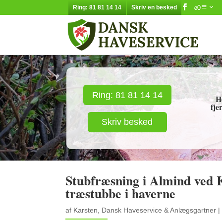
Ring: 81 81 14 14
Skriv en besked
Ring: 81 81 14 14
H
fje
Skriv besked
Stubfræsning i Almind ved 
træstubbe i haverne
af
Karsten, Dansk Haveservice & Anlægsgartner
|