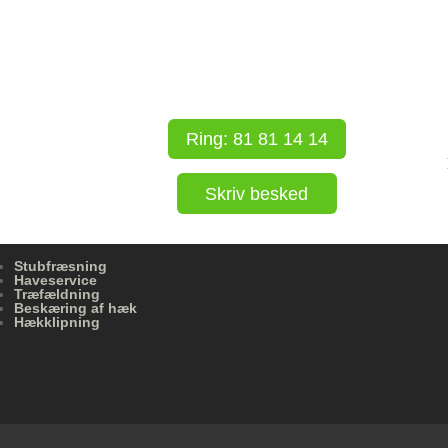
Ring: 81 81 14 14
Skriv besked
Stubfræsning
Haveservice
Træfældning
Beskæring af hæk
Hækklipning