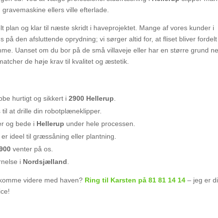
gravemaskine ellers ville efterlade.
t plan og klar til næste skridt i haveprojektet. Mange af vores kunder i
å den afsluttende oprydning; vi sørger altid for, at fliset bliver fordelt 
me. Uanset om du bor på de små villaveje eller har en større grund n
matcher de høje krav til kvalitet og æstetik.
bbe hurtigt og sikkert i
2900 Hellerup
.
il at drille din robotplæneklipper.
er og bede i
Hellerup
under hele processen.
 er ideel til græssåning eller plantning.
900
venter på os.
rnelse i
Nordsjælland
.
n komme videre med haven?
Ring til Karsten på 81 81 14 14
– jeg er d
ice!