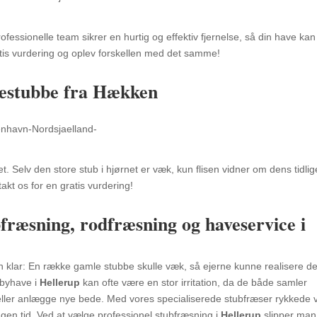
fessionelle team sikrer en hurtig og effektiv fjernelse, så din have kan
atis vurdering og oplev forskellen med det samme!
ræstubbe fra Hækken
t. Selv den store stub i hjørnet er væk, kun flisen vidner om dens tidlig
kt os for en gratis vurdering!
bfræsning, rodfræsning og haveservice i
 klar: En række gamle stubbe skulle væk, så ejerne kunne realisere d
 byhave i
Hellerup
kan ofte være en stor irritation, da de både samler
ller anlægge nye bede. Med vores specialiserede stubfræser rykkede v
ingen tid. Ved at vælge professionel stubfræsning i
Hellerup
slipper man