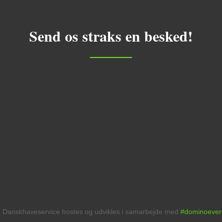
Send os straks en besked!
Danskhaveservice hostes og udvikles i samarbejde med
#dominoever