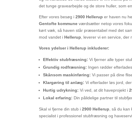
det tunge gravearbejde og de store huller, som en 
Efter vores besøg i
2900 Hellerup
er haven nu hel
Gentofte kommune
værdsætter netop vores fokus p
kørt væk, så haven står præsentabel med det sam
mod vandet i
Hellerup
, leverer vi en service, der 
Vores ydelser i Hellerup inkluderer:
Effektiv stubfræsning:
Vi fjerner alle typer stu
Grundig rodfræsning:
Ingen rødder efterlades t
Skånsom maskinføring:
Vi passer på dine flis
Klargøring til anlæg:
Vi efterlader løs jord, der
Hurtig udrykning:
Vi ved, at dit haveprojekt i
2
Lokal erfaring:
Din pålidelige partner til stubfje
Skal vi fjerne din stub i
2900 Hellerup
, så du ka
specialist i professionel stubfræsning og haveserv