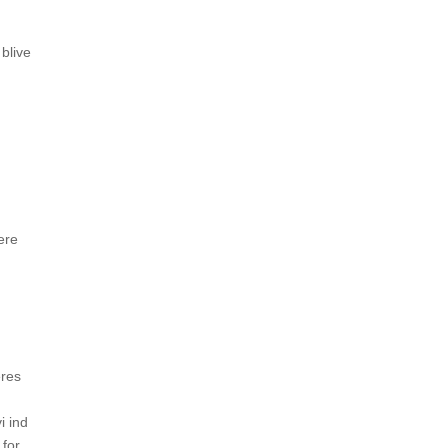
 blive
ere
eres
i ind
 for