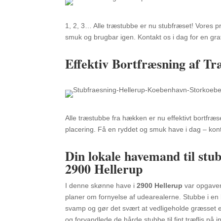
1, 2, 3… Alle træstubbe er nu stubfræset! Vores pro
smuk og brugbar igen. Kontakt os i dag for en gr
Effektiv Bortfræsning af T
Alle træstubbe fra hækken er nu effektivt bortfræse
placering. Få en ryddet og smuk have i dag – konta
Din lokale havemand til stu
2900 Hellerup
I denne skønne have i
2900 Hellerup
var opgaven
planer om fornyelse af udearealerne. Stubbe i en
svamp og gør det svært at vedligeholde græsset e
og forvandlede de hårde stubbe til fint træflis på 