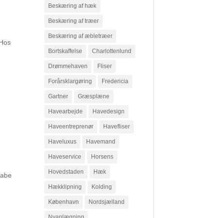
Beskæring af hæk
Beskæring af træer
Beskæring af æbletræer
Hos
Bortskaffelse
Charlottenlund
Drømmehaven
Fliser
Forårsklargøring
Fredericia
Gartner
Græsplæne
Havearbejde
Havedesign
Haveentreprenør
Havefliser
Haveluxus
Havemand
Haveservice
Horsens
Hovedstaden
Hæk
kabe
Hækklipning
Kolding
København
Nordsjælland
Nyanlægning