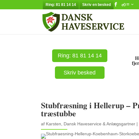
Ring: 81 81 14 14
Skriv en besked
Ring: 81 81 14 14
H
fje
Skriv besked
Stubfræsning i Hellerup – P
træstubbe
af
Karsten, Dansk Haveservice & Anlægsgartner
|