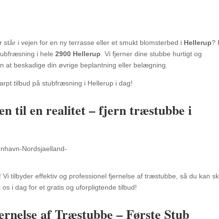
står i vejen for en ny terrasse eller et smukt blomsterbed i
Hellerup
? 
tubfræsning i hele
2900 Hellerup
. Vi fjerner dine stubbe hurtigt og
 at beskadige din øvrige beplantning eller belægning.
arpt tilbud på stubfræsning i Hellerup i dag!
til en realitet – fjern træstubbe i
! Vi tilbyder effektiv og professionel fjernelse af træstubbe, så du kan s
os i dag for et gratis og uforpligtende tilbud!
jernelse af Træstubbe – Første Stub