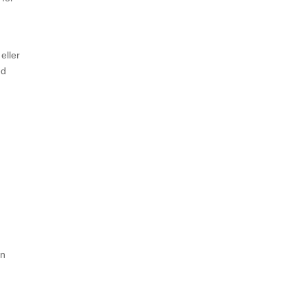
eller
ed
in