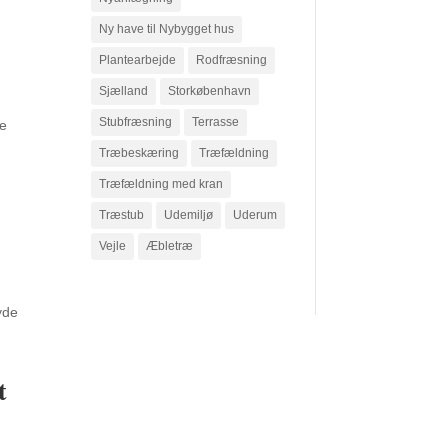
Ny have til Nybygget hus
Plantearbejde
Rodfræsning
Sjælland
Storkøbenhavn
Stubfræsning
Terrasse
ve
Træbeskæring
Træfældning
Træfældning med kran
Træstub
Udemiljø
Uderum
Vejle
Æbletræ
yde
t