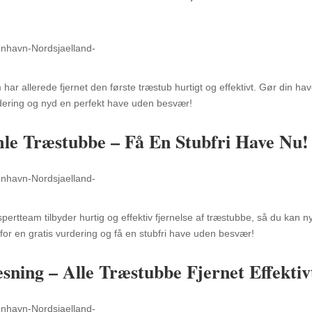
r allerede fjernet den første træstub hurtigt og effektivt. Gør din ha
urdering og nyd en perfekt have uden besvær!
mle Træstubbe – Få En Stubfri Have Nu!
ertteam tilbyder hurtig og effektiv fjernelse af træstubbe, så du kan n
or en gratis vurdering og få en stubfri have uden besvær!
æsning – Alle Træstubbe Fjernet Effektiv