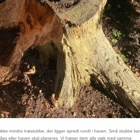
ække mindre træstubbe, der ligger spredt rundt i haven. Små stubbe ka
låes eller haven skal planeres. Vi fræser dem alle væk med samme