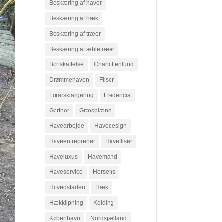
Beskæring af haver
Beskæring af hæk
Beskæring af træer
Beskæring af æbletræer
Bortskaffelse
Charlottenlund
Drømmehaven
Fliser
Forårsklargøring
Fredericia
Gartner
Græsplæne
Havearbejde
Havedesign
Haveentreprenør
Havefliser
Haveluxus
Havemand
Haveservice
Horsens
Hovedstaden
Hæk
Hækklipning
Kolding
København
Nordsjælland