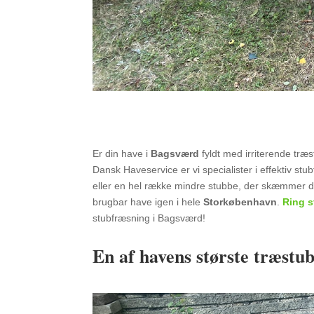
Er din have i
Bagsværd
fyldt med irriterende træ
Dansk Haveservice er vi specialister i effektiv st
eller en hel række mindre stubbe, der skæmmer din
brugbar have igen i hele
Storkøbenhavn
.
Ring st
stubfræsning i Bagsværd!
En af havens største træstub