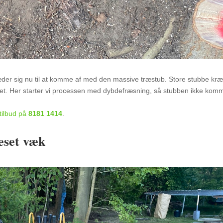
glæder sig nu til at komme af med den massive træstub. Store stubbe kr
jernet. Her starter vi processen med dybdefræsning, så stubben ikke kom
 tilbud på
8181 1414
.
ræset væk