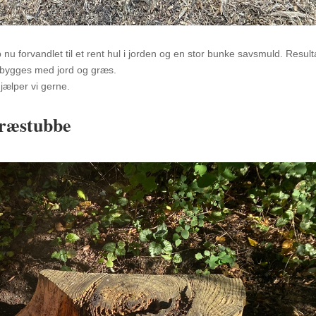
nu forvandlet til et rent hul i jorden og en stor bunke savsmuld. Result
pbygges med jord og græs.
jælper vi gerne.
træstubbe