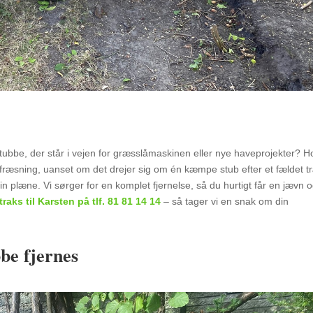
stubbe, der står i vejen for græsslåmaskinen eller nye haveprojekter? H
ubfræsning, uanset om det drejer sig om én kæmpe stub efter et fældet t
 plæne. Vi sørger for en komplet fjernelse, så du hurtigt får en jævn 
raks til Karsten på tlf.
81 81 14 14
– så tager vi en snak om din
be fjernes