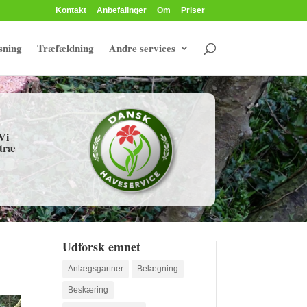
Kontakt
Anbefalinger
Om
Priser
sning
Træfældning
Andre services
Vi
 træ
Udforsk emnet
Anlægsgartner
Belægning
Beskæring