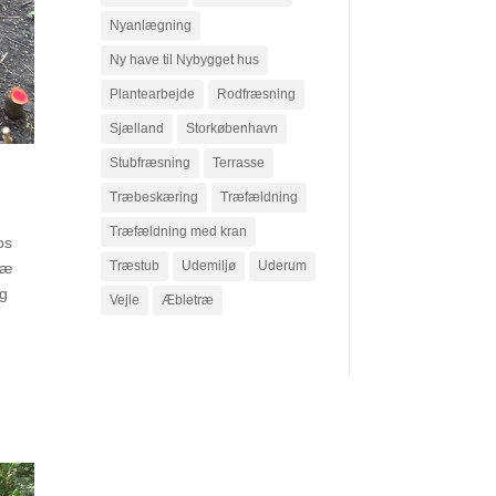
Nyanlægning
Ny have til Nybygget hus
Plantearbejde
Rodfræsning
Sjælland
Storkøbenhavn
Stubfræsning
Terrasse
Træbeskæring
Træfældning
Træfældning med kran
os
Træstub
Udemiljø
Uderum
ræ
og
Vejle
Æbletræ