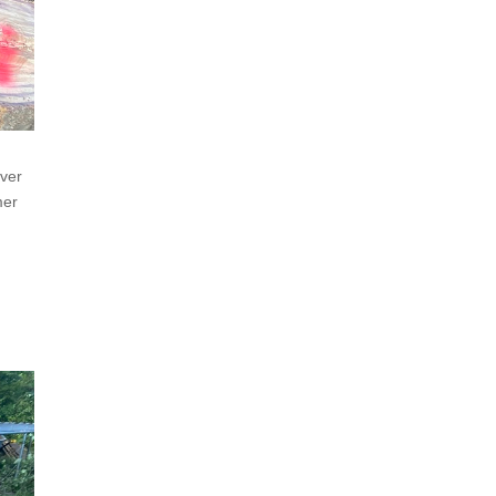
æver
mer