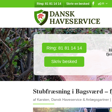
Ring: 81 81 14 14
Skriv en besked
Ring: 81 81 14 14
H
fje
Skriv besked
Stubfræsning i Bagsværd – f
af
Karsten, Dansk Haveservice & Anlægsgartner
|