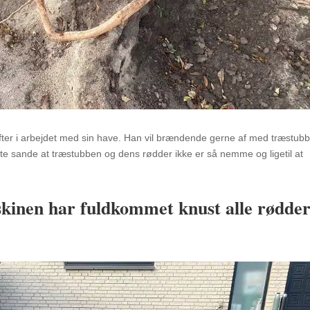
æfter i arbejdet med sin have. Han vil brændende gerne af med træstub
te sande at træstubben og dens rødder ikke er så nemme og ligetil at
skinen har fuldkommet knust alle rødde