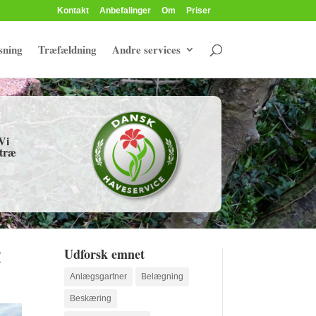
Kontakt
Anbefalinger
Om
Priser
sning
Træfældning
Andre services
Vi
 træ
!
Udforsk emnet
Anlægsgartner
Belægning
Beskæring