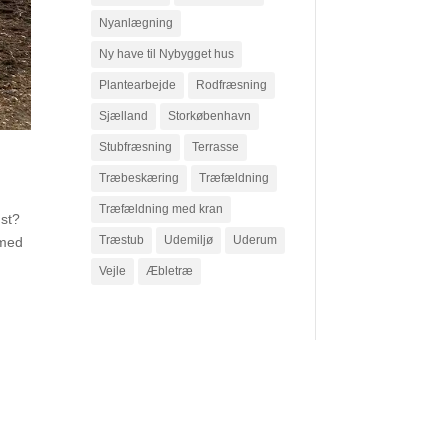
Nyanlægning
Ny have til Nybygget hus
Plantearbejde
Rodfræsning
Sjælland
Storkøbenhavn
Stubfræsning
Terrasse
Træbeskæring
Træfældning
Træfældning med kran
dst?
Træstub
Udemiljø
Uderum
 med
Vejle
Æbletræ