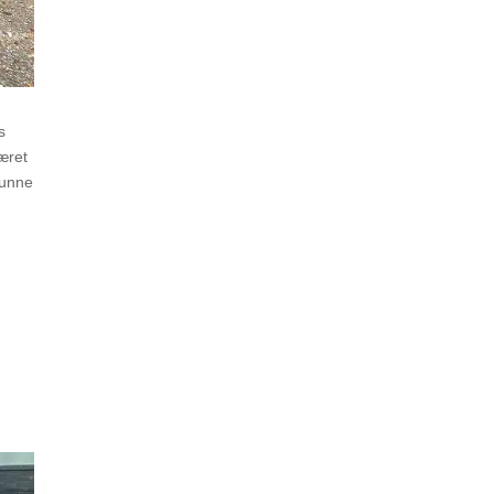
s
været
kunne