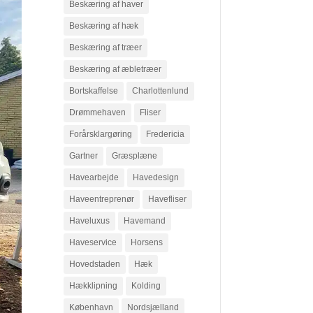
Beskæring af haver
Beskæring af hæk
Beskæring af træer
Beskæring af æbletræer
Bortskaffelse
Charlottenlund
Drømmehaven
Fliser
Forårsklargøring
Fredericia
Gartner
Græsplæne
Havearbejde
Havedesign
Haveentreprenør
Havefliser
Haveluxus
Havemand
Haveservice
Horsens
Hovedstaden
Hæk
Hækklipning
Kolding
København
Nordsjælland