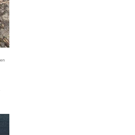
ben
r