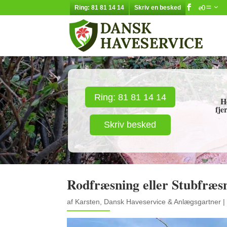
Ring: 81 81 14 14
Skriv en besked
Ring: 81 81 14 14
H
fje
Skriv besked
Rodfræsning eller Stubfræsn
af
Karsten, Dansk Haveservice & Anlægsgartner
|