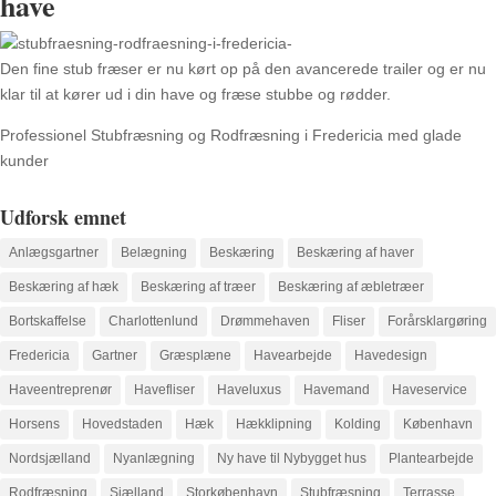
have
Den fine stub fræser er nu kørt op på den avancerede trailer og er nu
klar til at kører ud i din have og fræse stubbe og rødder.
Professionel Stubfræsning og Rodfræsning i Fredericia med glade
kunder
Udforsk emnet
Anlægsgartner
Belægning
Beskæring
Beskæring af haver
Beskæring af hæk
Beskæring af træer
Beskæring af æbletræer
Bortskaffelse
Charlottenlund
Drømmehaven
Fliser
Forårsklargøring
Fredericia
Gartner
Græsplæne
Havearbejde
Havedesign
Haveentreprenør
Havefliser
Haveluxus
Havemand
Haveservice
Horsens
Hovedstaden
Hæk
Hækklipning
Kolding
København
Nordsjælland
Nyanlægning
Ny have til Nybygget hus
Plantearbejde
Rodfræsning
Sjælland
Storkøbenhavn
Stubfræsning
Terrasse