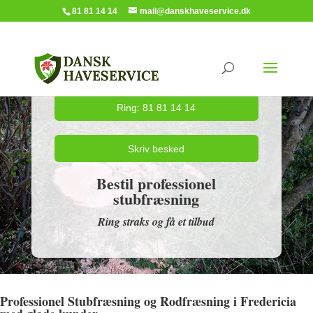
81 81 14 14
mail@danskhaveservice.dk
Ring: 81 81 14 14
Skriv besked
Bestil professionel
stubfræsning
Ring straks og få et tilbud
Professionel Stubfræsning og Rodfræsning i Fredericia