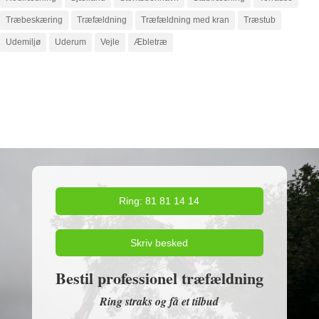
Træbeskæring
Træfældning
Træfældning med kran
Træstub
Udemiljø
Uderum
Vejle
Æbletræ
Ring: 81 81 14 14
Skriv besked
Bestil professionel træfældning
Ring straks og få et tilbud