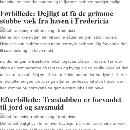
kontakte os med det samme og få fjernest stubben hurtigst muligt.
Førbillede: Dejligt at få de grimme
stubbe væk fra haven i Fredericia
Der er nok ikke nogen der vil savne sådan en grim stub i haven.
Heldigvis kan stubfræseren nemt borttrylle stubben. Og forvandle den
til savsmuld og fin have muld.
nej denne gamle træstub er ikke noget smukt syn i haven. Tænk at
sidde en sommeraften på tarasen og hygge sig og skulle kikke på den
der sure træstub. Nej vel. Det er der ikke nogen der har lyst til. Derfor
er det altid en god ide at ringe efter en professionel stub fræser der
kan komme og bortskaffe de gamle træstubbe i din have.
Efterbillede: Træstubben er forvanlet
til jord og savsmuld
Det er det dejligt syn for enhver haveejer når den trælse stub er væk.
Og som her knust til en stor bunke jord og savsmuld.