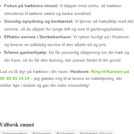
Fokus på hækkens trivsel:
Vi klipper med omhu, så hækken
stimuleres til tættere vækst og bedre sundhed.
Grundig oprydning og bortkørsel:
Vi fjerner alt hækafklip med det
samme, så du slipper for tunge løft og ture til genbrugspladsen.
Effektiv service i Storkøbenhavn:
Vi rykker hurtigt ud i Hvidovre
og leverer en pålidelig service til den aftalte tid og pris.
Erfaren gartnerhjælp:
Du får personlig rådgivning om din hæk og
din have, så du får den løsning, der passer bedst til din grund.
Lad os få styr på hækken i din have i
Hvidovre
.
Ring til Karsten på
tlf.
81 81 14 14
– jeg glæder mig til at levere en hækklipning, der
sidder lige i skabet og gør din nabo misundelig!
Udforsk emnet
Anlægsgartner
Belægning
Beskæring
Beskæring af haver