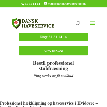
81 81 14 14
mail@danskhaveservice.dk
Ring: 81 81 14 14
Skriv besked
Bestil professionel
stubfræsning
Ring straks og få et tilbud
Professionel hækklipning og haveservice i Hvidovre –