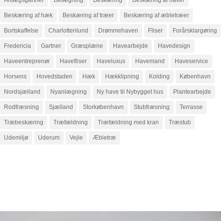
Beskæring af hæk
Beskæring af træer
Beskæring af æbletræer
Bortskaffelse
Charlottenlund
Drømmehaven
Fliser
Forårsklargøring
Fredericia
Gartner
Græsplæne
Havearbejde
Havedesign
Haveentreprenør
Havefliser
Haveluxus
Havemand
Haveservice
Horsens
Hovedstaden
Hæk
Hækklipning
Kolding
København
Nordsjælland
Nyanlægning
Ny have til Nybygget hus
Plantearbejde
Rodfræsning
Sjælland
Storkøbenhavn
Stubfræsning
Terrasse
Træbeskæring
Træfældning
Træfældning med kran
Træstub
Udemiljø
Uderum
Vejle
Æbletræ