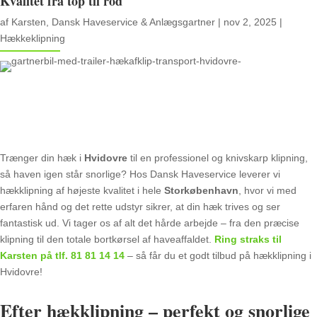
Kvalitet fra top til rod
af
Karsten, Dansk Haveservice & Anlægsgartner
|
nov 2, 2025
|
Hækkeklipning
Trænger din hæk i
Hvidovre
til en professionel og knivskarp klipning,
så haven igen står snorlige? Hos Dansk Haveservice leverer vi
hækklipning af højeste kvalitet i hele
Storkøbenhavn
, hvor vi med
erfaren hånd og det rette udstyr sikrer, at din hæk trives og ser
fantastisk ud. Vi tager os af alt det hårde arbejde – fra den præcise
klipning til den totale bortkørsel af haveaffaldet.
Ring straks til
Karsten på tlf.
81 81 14 14
– så får du et godt tilbud på hækklipning i
Hvidovre!
Efter hækklipning – perfekt og snorlige