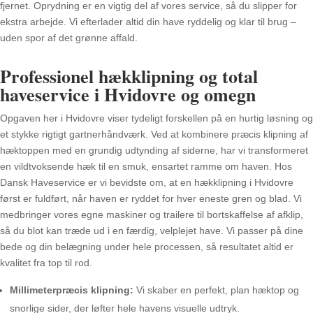
fjernet. Oprydning er en vigtig del af vores service, så du slipper for
ekstra arbejde. Vi efterlader altid din have ryddelig og klar til brug –
uden spor af det grønne affald.
Professionel hækklipning og total
haveservice i Hvidovre og omegn
Opgaven her i Hvidovre viser tydeligt forskellen på en hurtig løsning og
et stykke rigtigt gartnerhåndværk. Ved at kombinere præcis klipning af
hæktoppen med en grundig udtynding af siderne, har vi transformeret
en vildtvoksende hæk til en smuk, ensartet ramme om haven. Hos
Dansk Haveservice er vi bevidste om, at en hækklipning i Hvidovre
først er fuldført, når haven er ryddet for hver eneste gren og blad. Vi
medbringer vores egne maskiner og trailere til bortskaffelse af afklip,
så du blot kan træde ud i en færdig, velplejet have. Vi passer på dine
bede og din belægning under hele processen, så resultatet altid er
kvalitet fra top til rod.
Millimeterpræcis klipning:
Vi skaber en perfekt, plan hæktop og
snorlige sider, der løfter hele havens visuelle udtryk.