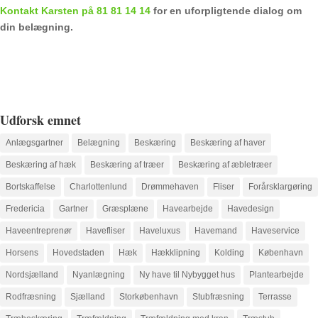
Kontakt Karsten på 81 81 14 14
for en uforpligtende dialog om
din belægning.
Udforsk emnet
Anlægsgartner
Belægning
Beskæring
Beskæring af haver
Beskæring af hæk
Beskæring af træer
Beskæring af æbletræer
Bortskaffelse
Charlottenlund
Drømmehaven
Fliser
Forårsklargøring
Fredericia
Gartner
Græsplæne
Havearbejde
Havedesign
Haveentreprenør
Havefliser
Haveluxus
Havemand
Haveservice
Horsens
Hovedstaden
Hæk
Hækklipning
Kolding
København
Nordsjælland
Nyanlægning
Ny have til Nybygget hus
Plantearbejde
Rodfræsning
Sjælland
Storkøbenhavn
Stubfræsning
Terrasse