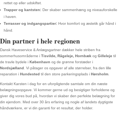
rettet op eller udskiftet.
Trapper og kantsten:
Der skaber sammenhæng og niveauforskelle
i haven.
Terrasser og indgangspartier:
Hvor komfort og æstetik går hånd i
hånd.
Din partner i hele regionen
Dansk Haveservice & Anlægsgartner dækker hele striben fra
sommerhusområderne i
Tisvilde, Rågeleje, Hornbæk
og
Gilleleje
til
de travle bydele i
København
og de grønne forstæder i
Nordsjælland
. Vi påtager os opgaver af alle størrelser, fra den lille
reparation i
Hundested
til den store parkeringsplads i
Hørsholm
.
Kontakt Karsten i dag for en uforpligtende samtale om din næste
belægningsopgave. Vi kommer gerne ud og besigtiger forholdene og
giver dig vores bud på, hvordan vi skaber den perfekte belægning for
din ejendom. Med over 30 års erfaring og nogle af landets dygtigste
håndværkere, er vi din garanti for et resultat, der holder.