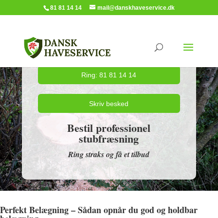
81 81 14 14
mail@danskhaveservice.dk
Ring: 81 81 14 14
Skriv besked
Bestil professionel
stubfræsning
Ring straks og få et tilbud
Perfekt Belægning – Sådan opnår du god og holdbar