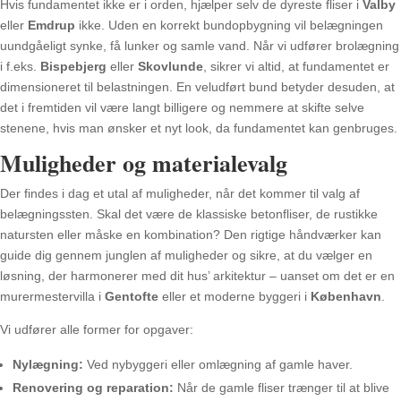
Hvis fundamentet ikke er i orden, hjælper selv de dyreste fliser i
Valby
eller
Emdrup
ikke. Uden en korrekt bundopbygning vil belægningen
uundgåeligt synke, få lunker og samle vand. Når vi udfører brolægning
i f.eks.
Bispebjerg
eller
Skovlunde
, sikrer vi altid, at fundamentet er
dimensioneret til belastningen. En veludført bund betyder desuden, at
det i fremtiden vil være langt billigere og nemmere at skifte selve
stenene, hvis man ønsker et nyt look, da fundamentet kan genbruges.
Muligheder og materialevalg
Der findes i dag et utal af muligheder, når det kommer til valg af
belægningssten. Skal det være de klassiske betonfliser, de rustikke
natursten eller måske en kombination? Den rigtige håndværker kan
guide dig gennem junglen af muligheder og sikre, at du vælger en
løsning, der harmonerer med dit hus’ arkitektur – uanset om det er en
murermestervilla i
Gentofte
eller et moderne byggeri i
København
.
Vi udfører alle former for opgaver:
Nylægning:
Ved nybyggeri eller omlægning af gamle haver.
Renovering og reparation:
Når de gamle fliser trænger til at blive