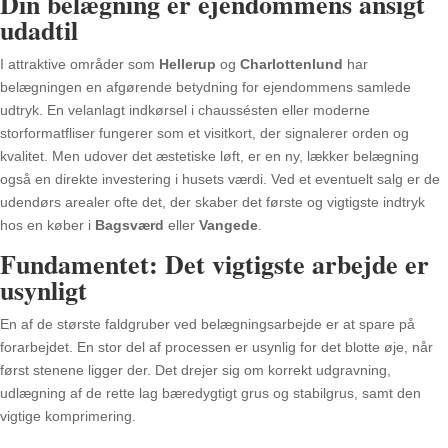
Din belægning er ejendommens ansigt
udadtil
I attraktive områder som
Hellerup
og
Charlottenlund
har
belægningen en afgørende betydning for ejendommens samlede
udtryk. En velanlagt indkørsel i chaussésten eller moderne
storformatfliser fungerer som et visitkort, der signalerer orden og
kvalitet. Men udover det æstetiske løft, er en ny, lækker belægning
også en direkte investering i husets værdi. Ved et eventuelt salg er de
udendørs arealer ofte det, der skaber det første og vigtigste indtryk
hos en køber i
Bagsværd
eller
Vangede
.
Fundamentet: Det vigtigste arbejde er
usynligt
En af de største faldgruber ved belægningsarbejde er at spare på
forarbejdet. En stor del af processen er usynlig for det blotte øje, når
først stenene ligger der. Det drejer sig om korrekt udgravning,
udlægning af de rette lag bæredygtigt grus og stabilgrus, samt den
vigtige komprimering.