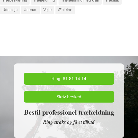
Træbeskæring
Træfældning
Træfældning med kran
Træstub
Udemiljø
Uderum
Vejle
Æbletræ
Ring: 81 81 14 14
Skriv besked
Bestil professionel træfældning
Ring straks og få et tilbud