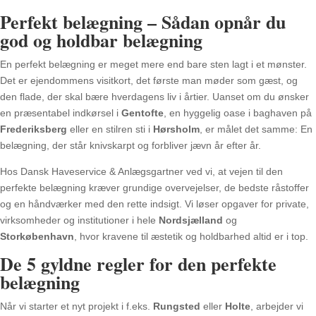
Perfekt belægning – Sådan opnår du
god og holdbar belægning
En perfekt belægning er meget mere end bare sten lagt i et mønster.
Det er ejendommens visitkort, det første man møder som gæst, og
den flade, der skal bære hverdagens liv i årtier. Uanset om du ønsker
en præsentabel indkørsel i
Gentofte
, en hyggelig oase i baghaven på
Frederiksberg
eller en stilren sti i
Hørsholm
, er målet det samme: En
belægning, der står knivskarpt og forbliver jævn år efter år.
Hos Dansk Haveservice & Anlægsgartner ved vi, at vejen til den
perfekte belægning kræver grundige overvejelser, de bedste råstoffer
og en håndværker med den rette indsigt. Vi løser opgaver for private,
virksomheder og institutioner i hele
Nordsjælland
og
Storkøbenhavn
, hvor kravene til æstetik og holdbarhed altid er i top.
De 5 gyldne regler for den perfekte
belægning
Når vi starter et nyt projekt i f.eks.
Rungsted
eller
Holte
, arbejder vi