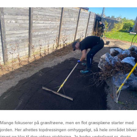
Mange fokuserer på græsfrøene, men en flot græsplæne starter med
jorden. Her afrettes topdressingen omhyggeligt, så hele området bliver
jævnt og klar til den videre etablering. Jo bedre underlaget er, desto