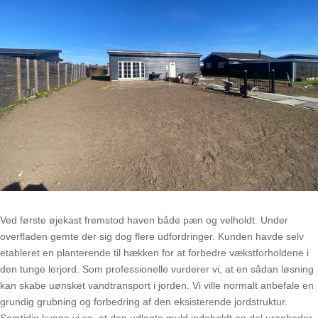
Ved første øjekast fremstod haven både pæn og velholdt. Under
overfladen gemte der sig dog flere udfordringer. Kunden havde selv
etableret en planterende til hækken for at forbedre vækstforholdene i
den tunge lerjord. Som professionelle vurderer vi, at en sådan løsning
kan skabe uønsket vandtransport i jorden. Vi ville normalt anbefale en
grundig grubning og forbedring af den eksisterende jordstruktur.
Samtidig kunne vi se, at den udlagte muld indeholdt en del urenheder,