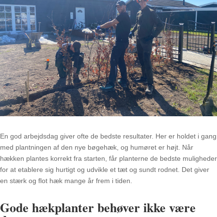
En god arbejdsdag giver ofte de bedste resultater. Her er holdet i gang
med plantningen af den nye bøgehæk, og humøret er højt. Når
hækken plantes korrekt fra starten, får planterne de bedste muligheder
for at etablere sig hurtigt og udvikle et tæt og sundt rodnet. Det giver
en stærk og flot hæk mange år frem i tiden.
Gode hækplanter behøver ikke være