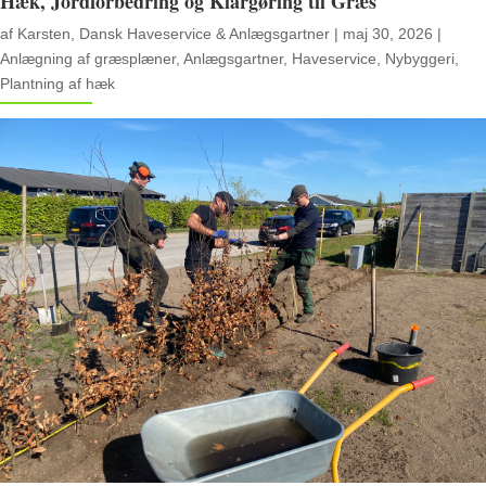
Hæk, Jordforbedring og Klargøring til Græs
af
Karsten, Dansk Haveservice & Anlægsgartner
|
maj 30, 2026
|
Anlægning af græsplæner
,
Anlægsgartner
,
Haveservice
,
Nybyggeri
,
Plantning af hæk