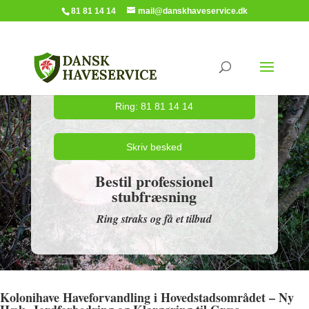
81 81 14 14
mail@danskhaveservice.dk
Ring: 81 81 14 14
Skriv besked
Bestil professionel
stubfræsning
Ring straks og få et tilbud
Kolonihave Haveforvandling i Hovedstadsområdet – Ny