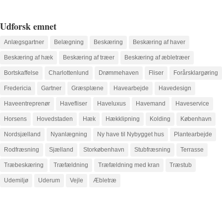
Udforsk emnet
Anlægsgartner
Belægning
Beskæring
Beskæring af haver
Beskæring af hæk
Beskæring af træer
Beskæring af æbletræer
Bortskaffelse
Charlottenlund
Drømmehaven
Fliser
Forårsklargøring
Fredericia
Gartner
Græsplæne
Havearbejde
Havedesign
Haveentreprenør
Havefliser
Haveluxus
Havemand
Haveservice
Horsens
Hovedstaden
Hæk
Hækklipning
Kolding
København
Nordsjælland
Nyanlægning
Ny have til Nybygget hus
Plantearbejde
Rodfræsning
Sjælland
Storkøbenhavn
Stubfræsning
Terrasse
Træbeskæring
Træfældning
Træfældning med kran
Træstub
Udemiljø
Uderum
Vejle
Æbletræ