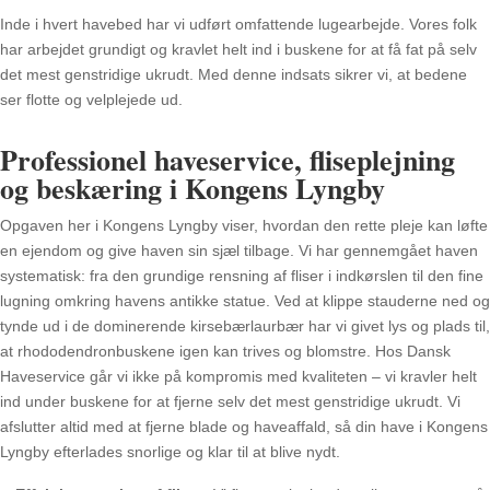
Inde i hvert havebed har vi udført omfattende lugearbejde. Vores folk
har arbejdet grundigt og kravlet helt ind i buskene for at få fat på selv
det mest genstridige ukrudt. Med denne indsats sikrer vi, at bedene
ser flotte og velplejede ud.
Professionel haveservice, fliseplejning
og beskæring i Kongens Lyngby
Opgaven her i Kongens Lyngby viser, hvordan den rette pleje kan løfte
en ejendom og give haven sin sjæl tilbage. Vi har gennemgået haven
systematisk: fra den grundige rensning af fliser i indkørslen til den fine
lugning omkring havens antikke statue. Ved at klippe stauderne ned og
tynde ud i de dominerende kirsebærlaurbær har vi givet lys og plads til,
at rhododendronbuskene igen kan trives og blomstre. Hos Dansk
Haveservice går vi ikke på kompromis med kvaliteten – vi kravler helt
ind under buskene for at fjerne selv det mest genstridige ukrudt. Vi
afslutter altid med at fjerne blade og haveaffald, så din have i Kongens
Lyngby efterlades snorlige og klar til at blive nydt.