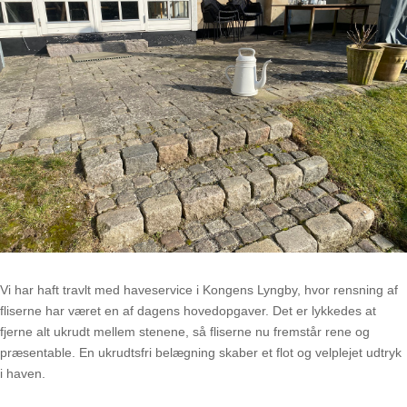
Vi har haft travlt med haveservice i Kongens Lyngby, hvor rensning af
fliserne har været en af dagens hovedopgaver. Det er lykkedes at
fjerne alt ukrudt mellem stenene, så fliserne nu fremstår rene og
præsentable. En ukrudtsfri belægning skaber et flot og velplejet udtryk
i haven.