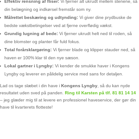
Effektiv rensning af fliser:
Vi fjerner alt ukrudt mellem stenene, så
din belægning og indkørsel fremstår som ny.
Målrettet beskæring og udtynding:
Vi giver dine prydbuske de
bedste vækstbetingelser ved at fjerne overflødig vækst.
Grundig lugning af bede:
Vi fjerner ukrudt helt ned til roden, så
dine blomster og planter får fuld fokus.
Total forårsklargøring:
Vi fjerner blade og klipper stauder ned, så
haven er 100% klar til den nye sæson.
Lokal gartner i Lyngby:
Vi kender de smukke haver i Kongens
Lyngby og leverer en pålidelig service med sans for detaljen.
Lad os tage slæbet i din have i
Kongens Lyngby
, så du kan nyde
resultatet uden sved på panden.
Ring til Karsten på tlf.
81 81 14 14
– jeg glæder mig til at levere en professionel haveservice, der gør din
have til kvarterets flotteste!