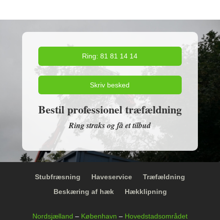
Ring: 81 81 14 14
Skriv besked
Bestil professionel træfældning
Ring straks og få et tilbud
Stubfræsning
Haveservice
Træfældning
Beskæring af hæk
Hækklipning
Nordsjælland
–
København
–
Hovedstadsområdet