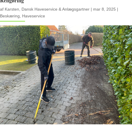
Rengøring
af
Karsten, Dansk Haveservice & Anlægsgartner
|
mar 8, 2025
|
Beskæring
,
Haveservice