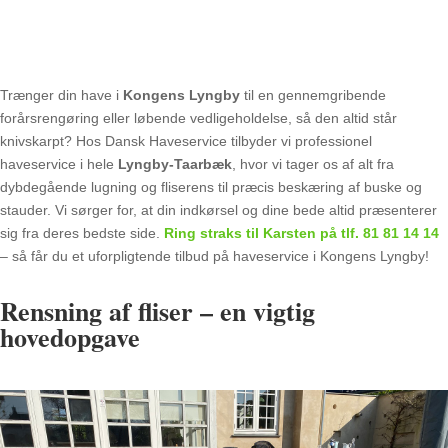
Trænger din have i
Kongens Lyngby
til en gennemgribende
forårsrengøring eller løbende vedligeholdelse, så den altid står
knivskarpt? Hos Dansk Haveservice tilbyder vi professionel
haveservice i hele
Lyngby-Taarbæk
, hvor vi tager os af alt fra
dybdegående lugning og fliserens til præcis beskæring af buske og
stauder. Vi sørger for, at din indkørsel og dine bede altid præsenterer
sig fra deres bedste side.
Ring straks til Karsten på tlf.
81 81 14 14
– så får du et uforpligtende tilbud på haveservice i Kongens Lyngby!
Rensning af fliser – en vigtig
hovedopgave