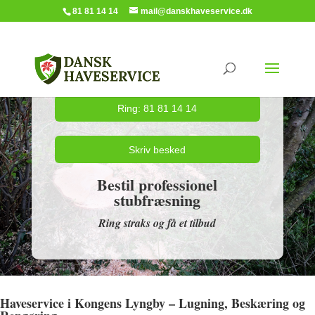
81 81 14 14
mail@danskhaveservice.dk
Ring: 81 81 14 14
Skriv besked
Bestil professionel
stubfræsning
Ring straks og få et tilbud
Haveservice i Kongens Lyngby – Lugning, Beskæring og