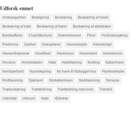
Udforsk emnet
Anlægsgartner
Belægning
Beskæring
Beskæring af haver
Beskæring af hæk
Beskæring af træer
Beskæring af æbletræer
Bortskaffelse
Charlottenlund
Drømmehaven
Fliser
Forårsklargøring
Fredericia
Gartner
Græsplæne
Havearbejde
Havedesign
Haveentreprenør
Havefliser
Haveluxus
Havemand
Haveservice
Horsens
Hovedstaden
Hæk
Hækklipning
Kolding
København
Nordsjælland
Nyanlægning
Ny have til Nybygget hus
Plantearbejde
Rodfræsning
Sjælland
Storkøbenhavn
Stubfræsning
Terrasse
Træbeskæring
Træfældning
Træfældning med kran
Træstub
Udemiljø
Uderum
Vejle
Æbletræ