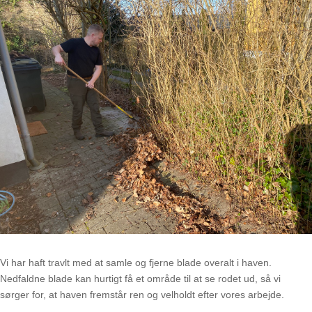
Vi har haft travlt med at samle og fjerne blade overalt i haven.
Nedfaldne blade kan hurtigt få et område til at se rodet ud, så vi
sørger for, at haven fremstår ren og velholdt efter vores arbejde.