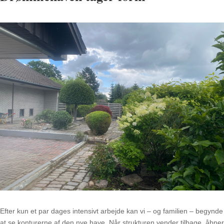
Efter kun et par dages intensivt arbejde kan vi – og familien – begynde
at se konturerne af den nye have. Når strukturen vender tilbage, åbner