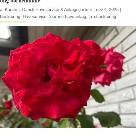
ung børnefamilie
af
Karsten, Dansk Haveservice & Anlægsgartner
|
nov 4, 2025
|
Beskæring
,
Haveservice
,
Skønne haveanlæg
,
Træbeskæring