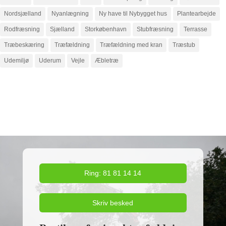
Nordsjælland
Nyanlægning
Ny have til Nybygget hus
Plantearbejde
Rodfræsning
Sjælland
Storkøbenhavn
Stubfræsning
Terrasse
Træbeskæring
Træfældning
Træfældning med kran
Træstub
Udemiljø
Uderum
Vejle
Æbletræ
Ring: 81 81 14 14
Skriv besked