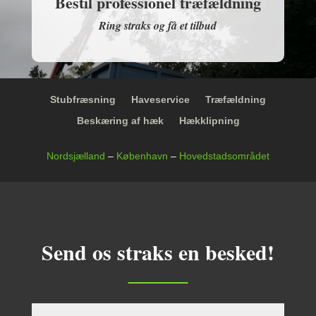
Bestil professionel træfældning
Ring straks og få et tilbud
Stubfræsning
Haveservice
Træfældning
Beskæring af hæk
Hækklipning
Nordsjælland
–
København
–
Hovedstadsområdet
Send os straks en besked!