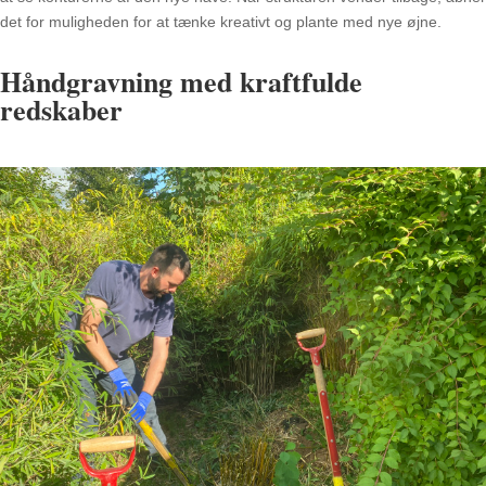
det for muligheden for at tænke kreativt og plante med nye øjne.
Håndgravning med kraftfulde
redskaber