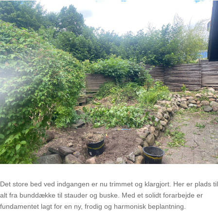
Det store bed ved indgangen er nu trimmet og klargjort. Her er plads til
alt fra bunddække til stauder og buske. Med et solidt forarbejde er
fundamentet lagt for en ny, frodig og harmonisk beplantning.