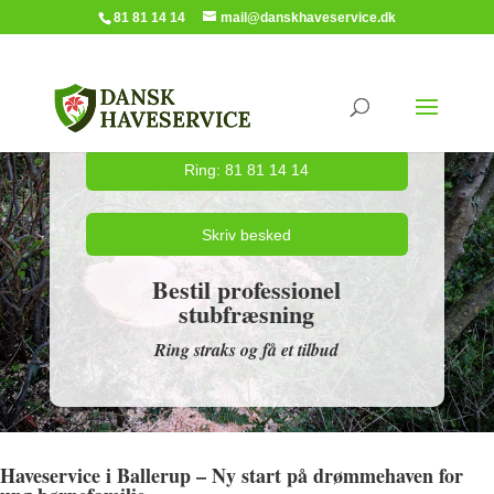
81 81 14 14
mail@danskhaveservice.dk
Ring: 81 81 14 14
Skriv besked
Bestil professionel
stubfræsning
Ring straks og få et tilbud
Haveservice i Ballerup – Ny start på drømmehaven for