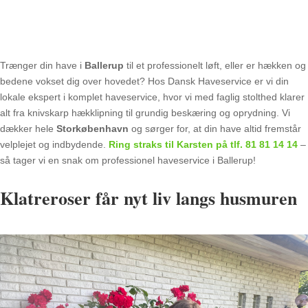
Trænger din have i
Ballerup
til et professionelt løft, eller er hækken og
bedene vokset dig over hovedet? Hos Dansk Haveservice er vi din
lokale ekspert i komplet haveservice, hvor vi med faglig stolthed klarer
alt fra knivskarp hækklipning til grundig beskæring og oprydning. Vi
dækker hele
Storkøbenhavn
og sørger for, at din have altid fremstår
velplejet og indbydende.
Ring straks til Karsten på tlf.
81 81 14 14
–
så tager vi en snak om professionel haveservice i Ballerup!
Klatreroser får nyt liv langs husmuren