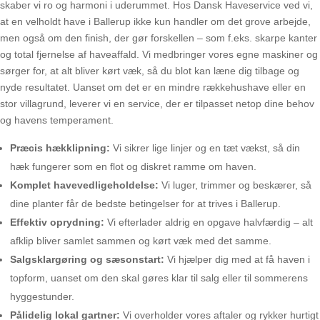
skaber vi ro og harmoni i uderummet. Hos Dansk Haveservice ved vi,
at en velholdt have i Ballerup ikke kun handler om det grove arbejde,
men også om den finish, der gør forskellen – som f.eks. skarpe kanter
og total fjernelse af haveaffald. Vi medbringer vores egne maskiner og
sørger for, at alt bliver kørt væk, så du blot kan læne dig tilbage og
nyde resultatet. Uanset om det er en mindre rækkehushave eller en
stor villagrund, leverer vi en service, der er tilpasset netop dine behov
og havens temperament.
Præcis hækklipning:
Vi sikrer lige linjer og en tæt vækst, så din
hæk fungerer som en flot og diskret ramme om haven.
Komplet havevedligeholdelse:
Vi luger, trimmer og beskærer, så
dine planter får de bedste betingelser for at trives i Ballerup.
Effektiv oprydning:
Vi efterlader aldrig en opgave halvfærdig – alt
afklip bliver samlet sammen og kørt væk med det samme.
Salgsklargøring og sæsonstart:
Vi hjælper dig med at få haven i
topform, uanset om den skal gøres klar til salg eller til sommerens
hyggestunder.
Pålidelig lokal gartner:
Vi overholder vores aftaler og rykker hurtigt