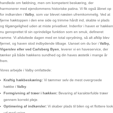
handlede om fældning, men om kompetent beskæring, der
harmonerer med ejendommens historiske patina. Vi fik også åbnet op
for indkørslen i
Valby
, som var blevet næsten ufremkommelig. Ved at
fjerne hæktoppen i den ene side og trimme hårdt ind, skabte vi plads
og tilgængelighed uden at miste privatlivet. Indenfor i haven er hækken
nu genoprettet til sin oprindelige funktion som en smuk, defineret
ramme. Vi afsluttede dagen med en total oprydning, så alt afklip blev
fjernet, og haven stod indbydende tilbage. Uanset om du bor i
Valby,
Vigerslev eller ved Carlsberg Byen
, leverer vi en haveservice, der
tænker på både hækkens sundhed og din haves æstetik i mange år
frem.
Vores arbejde i Valby omfattede:
Kraftig hækbeskæring:
Vi tæmmer selv de mest overgroede
hække i
Valby
.
Formgivning af træer i hækken:
Bevaring af karakterfulde træer
gennem korrekt pleje.
Optimering af indkørsler:
Vi skaber plads til bilen og et flottere look
ud mod vejen.