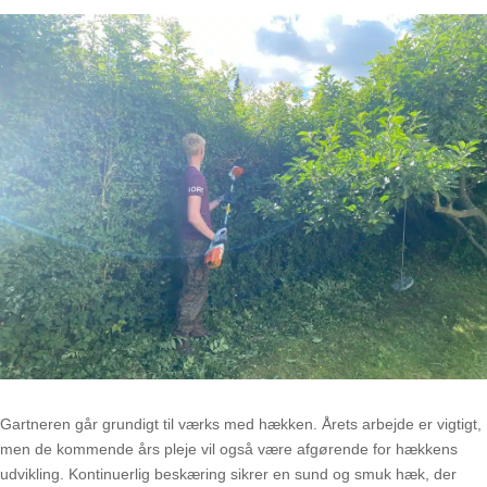
Gartneren går grundigt til værks med hækken. Årets arbejde er vigtigt,
men de kommende års pleje vil også være afgørende for hækkens
udvikling. Kontinuerlig beskæring sikrer en sund og smuk hæk, der