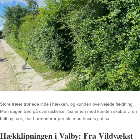
Store træer tronede inde i hækken, og kunden overvejede fældning.
Men dagen bød på overraskelser. Sammen med kunden skabte vi en
helt ny hæk, der harmonerer perfekt med husets patina.
Hækklipningen i Valby: Fra Vildvækst