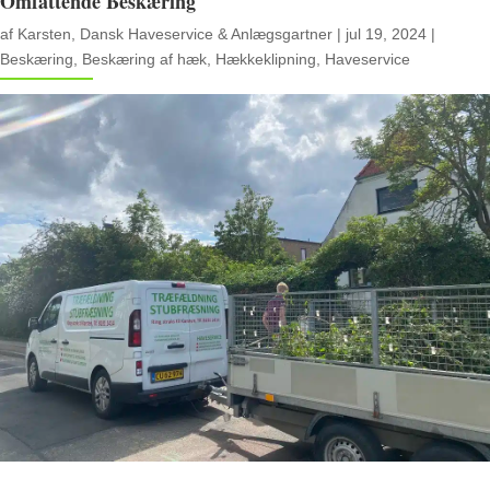
Omfattende Beskæring
af
Karsten, Dansk Haveservice & Anlægsgartner
|
jul 19, 2024
|
Beskæring
,
Beskæring af hæk
,
Hækkeklipning
,
Haveservice