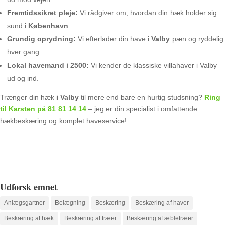
Fremtidssikret pleje:
Vi rådgiver om, hvordan din hæk holder sig
sund i
København
.
Grundig oprydning:
Vi efterlader din have i
Valby
pæn og ryddelig
hver gang.
Lokal havemand i 2500:
Vi kender de klassiske villahaver i Valby
ud og ind.
Trænger din hæk i
Valby
til mere end bare en hurtig studsning?
Ring
til Karsten på 81 81 14 14
– jeg er din specialist i omfattende
hækbeskæring og komplet haveservice!
Udforsk emnet
Anlægsgartner
Belægning
Beskæring
Beskæring af haver
Beskæring af hæk
Beskæring af træer
Beskæring af æbletræer