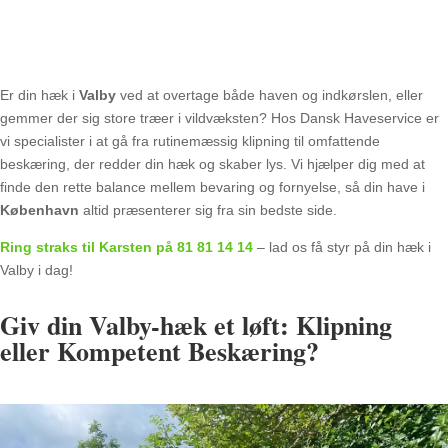
Er din hæk i
Valby
ved at overtage både haven og indkørslen, eller
gemmer der sig store træer i vildvæksten? Hos Dansk Haveservice er
vi specialister i at gå fra rutinemæssig klipning til omfattende
beskæring, der redder din hæk og skaber lys. Vi hjælper dig med at
finde den rette balance mellem bevaring og fornyelse, så din have i
København
altid præsenterer sig fra sin bedste side.
Ring straks til Karsten på 81 81 14 14
– lad os få styr på din hæk i
Valby i dag!
Giv din Valby-hæk et løft: Klipning
eller Kompetent Beskæring?