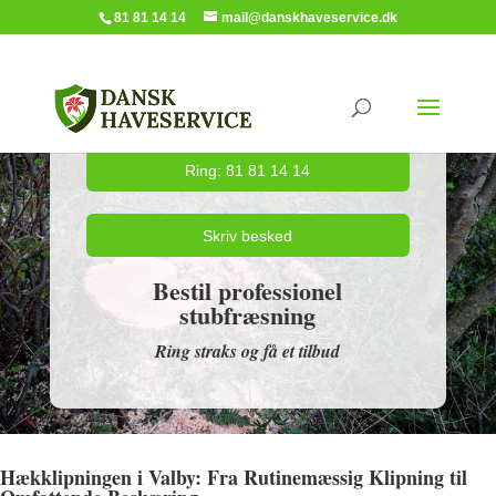
81 81 14 14
mail@danskhaveservice.dk
Ring: 81 81 14 14
Skriv besked
Bestil professionel
stubfræsning
Ring straks og få et tilbud
Hækklipningen i Valby: Fra Rutinemæssig Klipning til