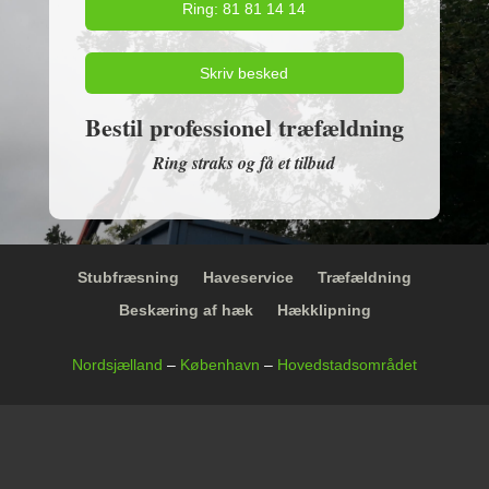
Ring: 81 81 14 14
Skriv besked
Bestil professionel træfældning
Ring straks og få et tilbud
Stubfræsning
Haveservice
Træfældning
Beskæring af hæk
Hækklipning
Nordsjælland
–
København
–
Hovedstadsområdet