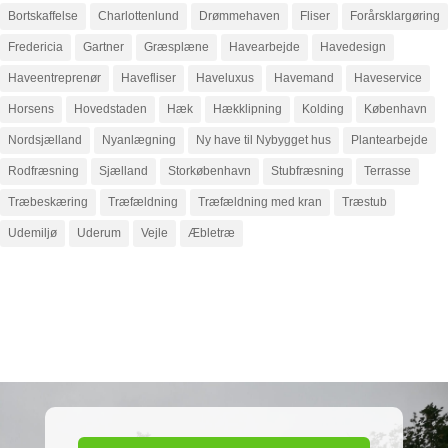
Bortskaffelse
Charlottenlund
Drømmehaven
Fliser
Forårsklargøring
Fredericia
Gartner
Græsplæne
Havearbejde
Havedesign
Haveentreprenør
Havefliser
Haveluxus
Havemand
Haveservice
Horsens
Hovedstaden
Hæk
Hækklipning
Kolding
København
Nordsjælland
Nyanlægning
Ny have til Nybygget hus
Plantearbejde
Rodfræsning
Sjælland
Storkøbenhavn
Stubfræsning
Terrasse
Træbeskæring
Træfældning
Træfældning med kran
Træstub
Udemiljø
Uderum
Vejle
Æbletræ