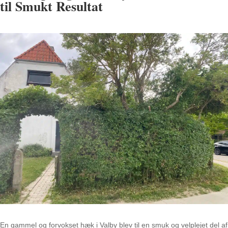
til Smukt Resultat
En gammel og forvokset hæk i Valby blev til en smuk og velplejet del af