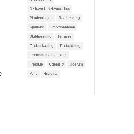
Ny have til Nybygget hus
Plantearbejde
Rodfræsning
Sjælland
Storkøbenhavn
Stubfræsning
Terrasse
Træbeskæring
Træfældning
Træfældning med kran
Træstub
Udemiljø
Uderum
e
Vejle
Æbletræ