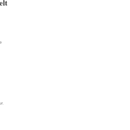
elt
e
ur.