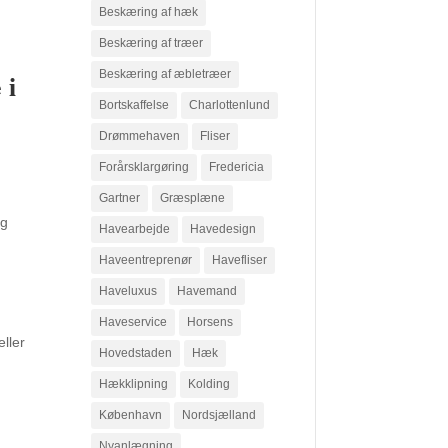
Beskæring af hæk
Beskæring af træer
Beskæring af æbletræer
 i
Bortskaffelse
Charlottenlund
Drømmehaven
Fliser
Forårsklargøring
Fredericia
Gartner
Græsplæne
og
Havearbejde
Havedesign
Haveentreprenør
Havefliser
Haveluxus
Havemand
Haveservice
Horsens
eller
Hovedstaden
Hæk
Hækklipning
Kolding
København
Nordsjælland
Nyanlægning