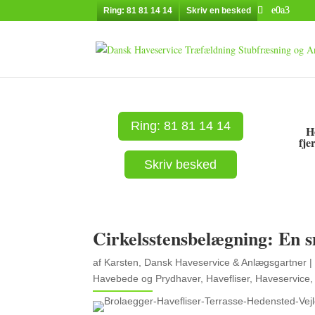
Ring: 81 81 14 14
Skriv en besked
Ring: 81 81 14 14
H
fje
Skriv besked
Cirkelsstensbelægning: En sm
af
Karsten, Dansk Haveservice & Anlægsgartner
|
Havebede og Prydhaver
,
Havefliser
,
Haveservice