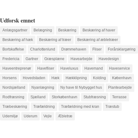
Udforsk emnet
Anlægsgartner
Belægning
Beskæring
Beskæring af haver
Beskæring af hæk
Beskæring af træer
Beskæring af æbletræer
Bortskaffelse
Charlottenlund
Drømmehaven
Fliser
Forårsklargøring
Fredericia
Gartner
Græsplæne
Havearbejde
Havedesign
Haveentreprenør
Havefliser
Haveluxus
Havemand
Haveservice
Horsens
Hovedstaden
Hæk
Hækklipning
Kolding
København
Nordsjælland
Nyanlægning
Ny have til Nybygget hus
Plantearbejde
Rodfræsning
Sjælland
Storkøbenhavn
Stubfræsning
Terrasse
Træbeskæring
Træfældning
Træfældning med kran
Træstub
Udemiljø
Uderum
Vejle
Æbletræ