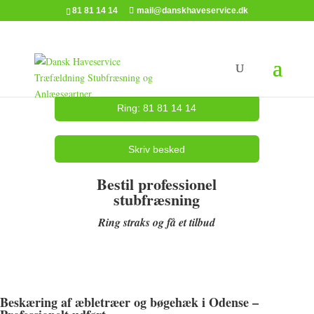
81 81 14 14
mail@danskhaveservice.dk
Ring: 81 81 14 14
Skriv besked
Bestil professionel
stubfræsning
Ring straks og få et tilbud
Beskæring af æbletræer og bøgehæk i Odense –