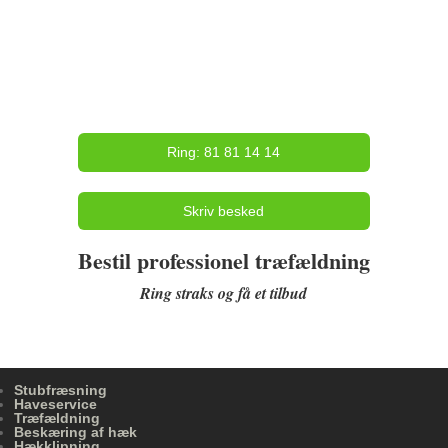
Ring: 81 81 14 14
Skriv besked
Bestil professionel træfældning
Ring straks og få et tilbud
Stubfræsning
Haveservice
Træfældning
Beskæring af hæk
Hækklipning