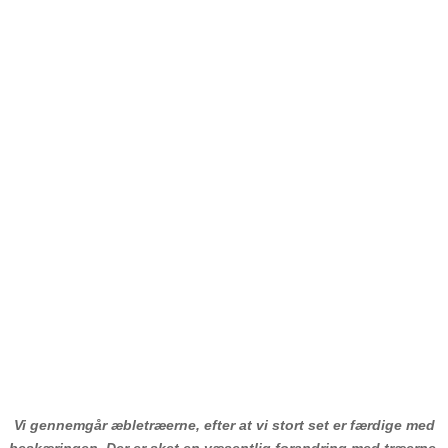
Vi gennemgår æbletræerne, efter at vi stort set er færdige med
beskæringen. Der er sket en væsentlig forandring med træerne.