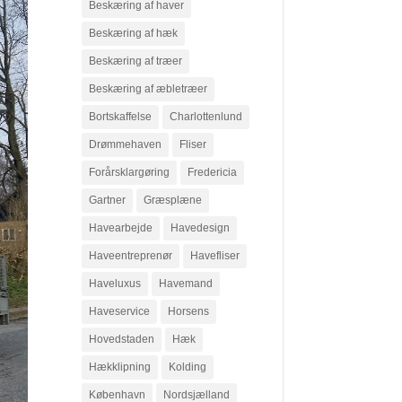
Beskæring af haver
Beskæring af hæk
Beskæring af træer
Beskæring af æbletræer
Bortskaffelse
Charlottenlund
Drømmehaven
Fliser
Forårsklargøring
Fredericia
Gartner
Græsplæne
Havearbejde
Havedesign
Haveentreprenør
Havefliser
Haveluxus
Havemand
Haveservice
Horsens
Hovedstaden
Hæk
Hækklipning
Kolding
København
Nordsjælland