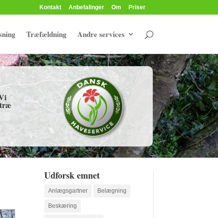
Kontakt
Anbefalinger
Om
Priser
sning
Træfældning
Andre services
Vi
 træ
Udforsk emnet
Anlægsgartner
Belægning
Beskæring