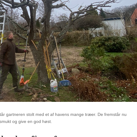
år gartneren stolt med et af havens mange træer. De fremstår nu
e smukt og give en god høst.