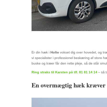
Er din hæk i
Holte
vokset dig over hovedet, og træ
vi specialister i professionel beskæring af store h
buske og træer får den rette pleje, så de står s
Ring straks til Karsten på tlf. 81 81 14 14
– så t
En overmægtig hæk kræver p