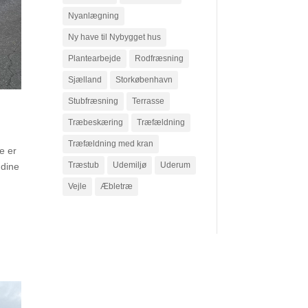
Nyanlægning
Ny have til Nybygget hus
Plantearbejde
Rodfræsning
Sjælland
Storkøbenhavn
Stubfræsning
Terrasse
Træbeskæring
Træfældning
Træfældning med kran
e er
Træstub
Udemiljø
Uderum
 dine
Vejle
Æbletræ