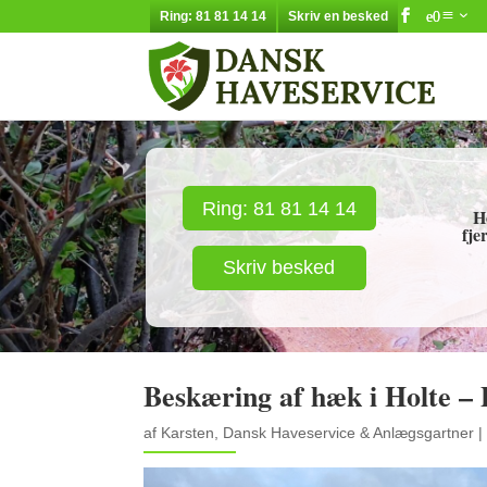
Ring: 81 81 14 14
Skriv en besked
Ring: 81 81 14 14
H
fje
Skriv besked
Beskæring af hæk i Holte – 
af
Karsten, Dansk Haveservice & Anlægsgartner
|