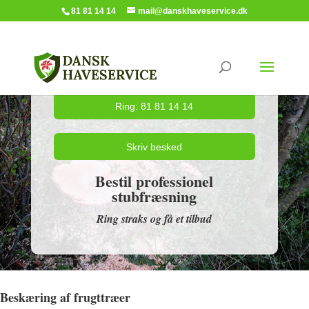
81 81 14 14
mail@danskhaveservice.dk
Ring: 81 81 14 14
Skriv besked
Bestil professionel
stubfræsning
Ring straks og få et tilbud
Beskæring af frugttræer