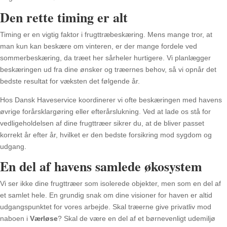
Den rette timing er alt
Timing er en vigtig faktor i frugttræbeskæring. Mens mange tror, at
man kun kan beskære om vinteren, er der mange fordele ved
sommerbeskæring, da træet her sårheler hurtigere. Vi planlægger
beskæringen ud fra dine ønsker og træernes behov, så vi opnår det
bedste resultat for væksten det følgende år.
Hos Dansk Haveservice koordinerer vi ofte beskæringen med havens
øvrige forårsklargøring eller efterårslukning. Ved at lade os stå for
vedligeholdelsen af dine frugttræer sikrer du, at de bliver passet
korrekt år efter år, hvilket er den bedste forsikring mod sygdom og
udgang.
En del af havens samlede økosystem
Vi ser ikke dine frugttræer som isolerede objekter, men som en del af
et samlet hele. En grundig snak om dine visioner for haven er altid
udgangspunktet for vores arbejde. Skal træerne give privatliv mod
naboen i
Værløse
? Skal de være en del af et børnevenligt udemiljø