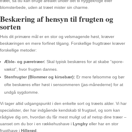
træet, så du kan bruge arealet under det til hyggekroge eller
blomsterbede, uden at træet mister sin charme.
Beskæring af hensyn til frugten og
sorten
Hvis dit primære mål er en stor og velsmagende høst, kræver
beskæringen en mere forfinet tilgang. Forskellige frugttræer kræver
forskellige metoder:
Æble- og pæretræer:
Skal typisk beskæres for at skabe “spore-
vækst”, hvor frugten dannes.
Stenfrugter (Blommer og kirsebær):
Er mere følsomme og bør
ofte beskæres efter høst i sensommeren (jas-månederne) for at
undgå sygdomme.
Vi tager altid udgangspunkt i den enkelte sort og træets alder. Vi har
specialister, der har indgående kendskab til frugtavl, og som kan
rådgive dig om, hvordan du får mest muligt ud af netop dine træer –
uanset om du bor i en rækkehushave i
Lyngby
eller har en stor
frugthave i
Hillerød
.