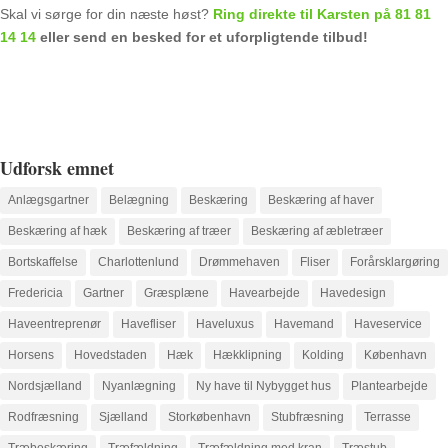
Skal vi sørge for din næste høst?
Ring direkte til Karsten på 81 81
14 14
eller send en besked for et uforpligtende tilbud!
Udforsk emnet
Anlægsgartner
Belægning
Beskæring
Beskæring af haver
Beskæring af hæk
Beskæring af træer
Beskæring af æbletræer
Bortskaffelse
Charlottenlund
Drømmehaven
Fliser
Forårsklargøring
Fredericia
Gartner
Græsplæne
Havearbejde
Havedesign
Haveentreprenør
Havefliser
Haveluxus
Havemand
Haveservice
Horsens
Hovedstaden
Hæk
Hækklipning
Kolding
København
Nordsjælland
Nyanlægning
Ny have til Nybygget hus
Plantearbejde
Rodfræsning
Sjælland
Storkøbenhavn
Stubfræsning
Terrasse
Træbeskæring
Træfældning
Træfældning med kran
Træstub