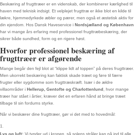
Beskæring af frugttræer er en videnskab, der kombinerer kærlighed til
haven med teknisk indsigt. Et velplejet frugttræ er ikke blot en kilde til
lækre, hjemmedyrkede æbler og pærer, men også et æstetisk aktiv for
din ejendom. Hos Dansk Haveservice i
Nordsjælland og København
har vi mange års erfaring med professionel frugttræbeskæring, der
sikrer både sundhed, form og en rigere høst.
Hvorfor professionel beskæring af
frugttræer er afgørende
Mange begår den fejl blot at “klippe lidt af toppen” på deres frugttræer.
Men ukorrekt beskæring kan faktisk skade træet og føre til færre
frugter eller sygdomme som frugttræskræft. Især i de ældre
villaområder i
Hellerup, Gentofte og Charlottenlund
, hvor mange
træer har stået i årtier, kræver det en erfaren hånd at bringe træet
tilbage til sin fordums styrke.
Når vi beskærer dine frugttræer, gør vi det med to hovedmål:
Lys og luft:
Vi tynder ud i kronen, så solens stråler kan nå ind til alle