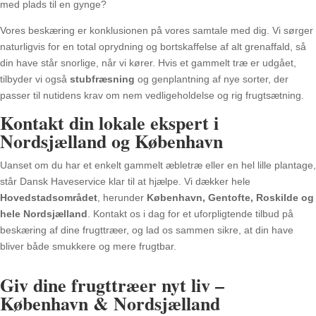
med plads til en gynge?
Vores beskæring er konklusionen på vores samtale med dig. Vi sørger
naturligvis for en total oprydning og bortskaffelse af alt grenaffald, så
din have står snorlige, når vi kører. Hvis et gammelt træ er udgået,
tilbyder vi også
stubfræsning
og genplantning af nye sorter, der
passer til nutidens krav om nem vedligeholdelse og rig frugtsætning.
Kontakt din lokale ekspert i
Nordsjælland og København
Uanset om du har et enkelt gammelt æbletræ eller en hel lille plantage,
står Dansk Haveservice klar til at hjælpe. Vi dækker hele
Hovedstadsområdet
, herunder
København, Gentofte, Roskilde og
hele Nordsjælland
. Kontakt os i dag for et uforpligtende tilbud på
beskæring af dine frugttræer, og lad os sammen sikre, at din have
bliver både smukkere og mere frugtbar.
Giv dine frugttræer nyt liv –
København & Nordsjælland