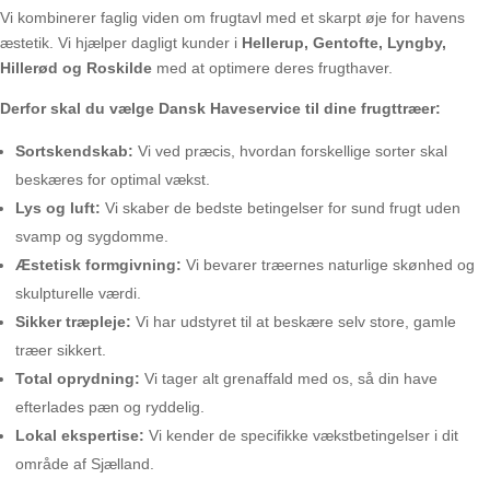
Vi kombinerer faglig viden om frugtavl med et skarpt øje for havens
æstetik. Vi hjælper dagligt kunder i
Hellerup, Gentofte, Lyngby,
Hillerød og Roskilde
med at optimere deres frugthaver.
Derfor skal du vælge Dansk Haveservice til dine frugttræer:
Sortskendskab:
Vi ved præcis, hvordan forskellige sorter skal
beskæres for optimal vækst.
Lys og luft:
Vi skaber de bedste betingelser for sund frugt uden
svamp og sygdomme.
Æstetisk formgivning:
Vi bevarer træernes naturlige skønhed og
skulpturelle værdi.
Sikker træpleje:
Vi har udstyret til at beskære selv store, gamle
træer sikkert.
Total oprydning:
Vi tager alt grenaffald med os, så din have
efterlades pæn og ryddelig.
Lokal ekspertise:
Vi kender de specifikke vækstbetingelser i dit
område af Sjælland.