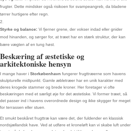
frugter. Dette mindsker også risikoen for svampeangreb, da bladene
tørrer hurtigere efter regn.
Styrke og balance:
Vi fjerner grene, der vokser indad eller gnider
mod hinanden, og sørger for, at træet har en stærk struktur, der kan
bære vægten af en tung høst.
Beskæring af æstetiske og
arkitektoniske hensyn
I mange haver i
Storkøbenhavn
fungerer frugttræerne som havens
skulpturelle midtpunkt. Gamle æbletræer har en unik karakter med
deres krogede stammer og brede kroner. Her foretager vi ofte
beskæringen med et særligt øje for det æstetiske. Vi former træet, så
det passer ind i havens overordnede design og ikke skygger for meget
for terrassen eller stuen.
Et smukt beskåret frugttræ kan være det, der fuldender en klassisk
nordsjællandsk have. Ved at udføre et kroneløft kan vi skabe luft under