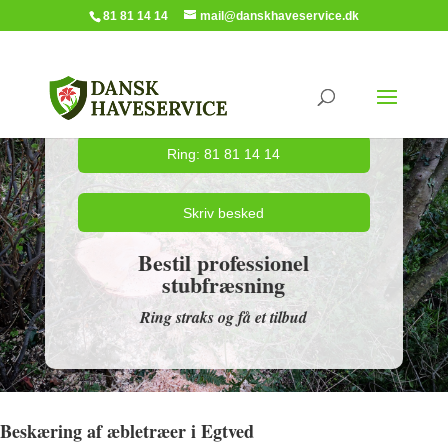
81 81 14 14
mail@danskhaveservice.dk
Ring: 81 81 14 14
Skriv besked
Bestil professionel
stubfræsning
Ring straks og få et tilbud
Beskæring af æbletræer i Egtved