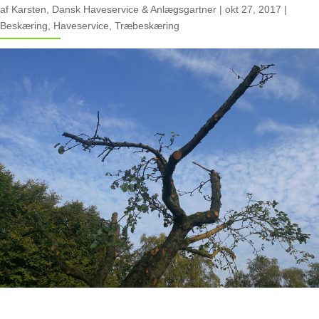
af
Karsten, Dansk Haveservice & Anlægsgartner
|
okt 27, 2017
|
Beskæring
,
Haveservice
,
Træbeskæring