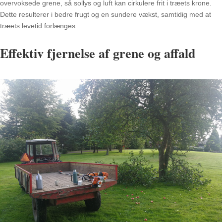
overvoksede grene, så sollys og luft kan cirkulere frit i træets krone.
Dette resulterer i bedre frugt og en sundere vækst, samtidig med at
træets levetid forlænges.
Effektiv fjernelse af grene og affald