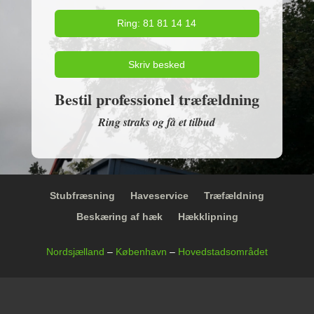
Ring: 81 81 14 14
Skriv besked
Bestil professionel træfældning
Ring straks og få et tilbud
Stubfræsning
Haveservice
Træfældning
Beskæring af hæk
Hækklipning
Nordsjælland
–
København
–
Hovedstadsområdet