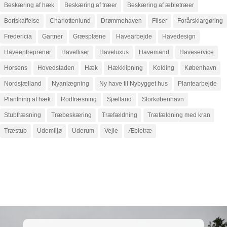
Beskæring af hæk
Beskæring af træer
Beskæring af æbletræer
Bortskaffelse
Charlottenlund
Drømmehaven
Fliser
Forårsklargøring
Fredericia
Gartner
Græsplæne
Havearbejde
Havedesign
Haveentreprenør
Havefliser
Haveluxus
Havemand
Haveservice
Horsens
Hovedstaden
Hæk
Hækklipning
Kolding
København
Nordsjælland
Nyanlægning
Ny have til Nybygget hus
Plantearbejde
Plantning af hæk
Rodfræsning
Sjælland
Storkøbenhavn
Stubfræsning
Træbeskæring
Træfældning
Træfældning med kran
Træstub
Udemiljø
Uderum
Vejle
Æbletræ