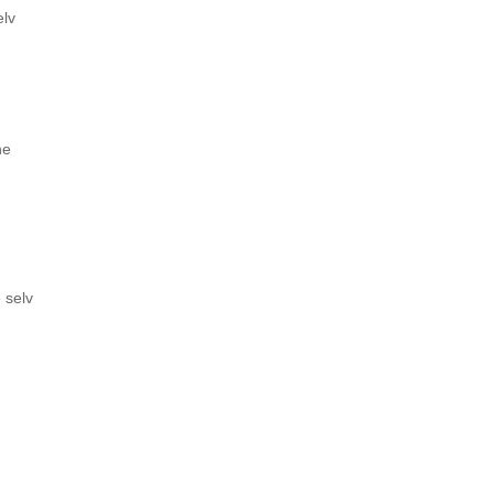
elv
ne
e selv