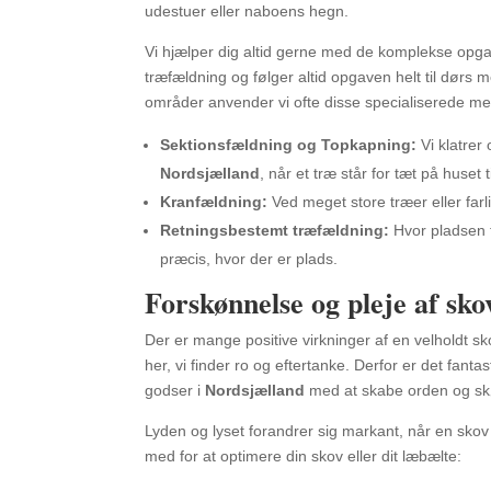
udestuer eller naboens hegn.
Vi hjælper dig altid gerne med de komplekse opgav
træfældning og følger altid opgaven helt til dørs 
områder anvender vi ofte disse specialiserede me
Sektionsfældning og Topkapning:
Vi klatrer 
Nordsjælland
, når et træ står for tæt på huset t
Kranfældning:
Ved meget store træer eller far
Retningsbestemt træfældning:
Hvor pladsen ti
præcis, hvor der er plads.
Forskønnelse og pleje af sk
Der er mange positive virkninger af en velholdt sk
her, vi finder ro og eftertanke. Derfor er det fanta
godser i
Nordsjælland
med at skabe orden og sk
Lyden og lyset forandrer sig markant, når en skov b
med for at optimere din skov eller dit læbælte: