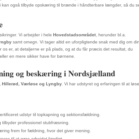
kan også tilbyde opskæring til brænde i håndterbare længder, så du s
e
ikringer. Vi arbejder i hele
Hovedstadsområdet
, herunder bl.a.
Lyngby
samt omegn. Vi tager altid en uforpligtende snak med dig om di
r os er, at detaljerne er på plads, og at du får præcis det resultat, du
ller en mere sikker have for børnene.
dning og beskæring i Nordsjælland
, Hillerød, Værløse og Lyngby
. Vi har udstyret og erfaringen til at løs
ertificeret udstyr til topkapning og sektionsfældning.
 tilbyder professionel stubfræsning.
ring frem for fældning, hvor det giver mening.
sere til at gøre arbejdet færdigt.