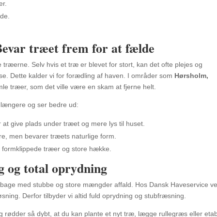
er.
de.
Bevar træet frem for at fælde
træerne. Selv hvis et træ er blevet for stort, kan det ofte plejes og
lse. Dette kalder vi for forædling af haven. I områder som
Hørsholm,
 træer, som det ville være en skam at fjerne helt.
r længere og ser bedre ud:
 at give plads under træet og mere lys til huset.
e, men bevarer træets naturlige form.
 formklippede træer og store hække.
g og total oprydning
 tilbage med stubbe og store mængder affald. Hos Dansk Haveservice ve
sning. Derfor tilbyder vi altid fuld oprydning og stubfræsning.
 rødder så dybt, at du kan plante et nyt træ, lægge rullegræs eller eta