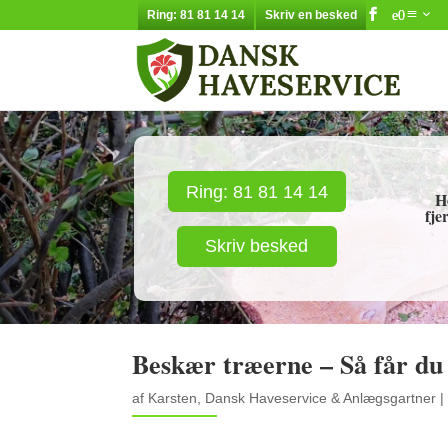
Ring: 81 81 14 14
Skriv en besked
Ring: 81 81 14 14
H
fje
Skriv besked
Beskær træerne – Så får du ly
af
Karsten, Dansk Haveservice & Anlægsgartner
|