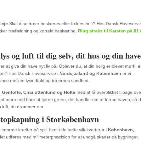
leje
Skal dine træer beskæres eller fældes helt? Hos Dansk Haveservic
sikker træfældning og korrekt beskæring.
Ring straks til Karsten på 81 
s og luft til dig selv, dit hus og din have
 at give din have nyt liv på. Oplever du, at din bolig er blevet mørk, el
rassen? Hos Dansk Haveservice i
Nordsjælland og København
er vi
balance mellem lysindfald og træernes sundhed.
, Gentofte, Charlottenlund og Holte
med at få overblikket tilbage ove
t mere end bare at fjerne grene; det handler om at forme haven, så 
n luft, du drømmer om.
 topkapning i Storkøbenhavn
 enorme kræfter på spil. Især i de tætte villakvarterer i
København,
jdet udføres med milimeterpræcision for at undgå skader på bygninger,