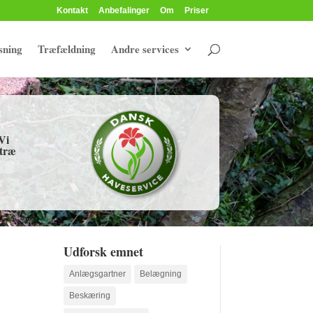
Kontakt
Anbefalinger
Om
Priser
sning
Træfældning
Andre services
Vi
 træ
Udforsk emnet
Anlægsgartner
Belægning
Beskæring