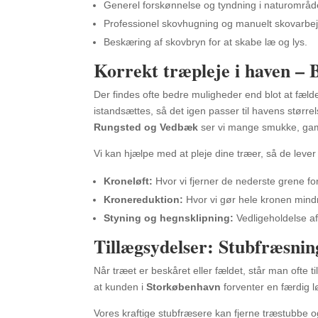
Generel forskønnelse og tyndning i naturområd
Professionel skovhugning og manuelt skovarbej
Beskæring af skovbryn for at skabe læ og lys.
Korrekt træpleje i haven – 
Der findes ofte bedre muligheder end blot at fælde 
istandsættes, så det igen passer til havens større
Rungsted og Vedbæk
ser vi mange smukke, gamle
Vi kan hjælpe med at pleje dine træer, så de leve
Kroneløft:
Hvor vi fjerner de nederste grene for
Kronereduktion:
Hvor vi gør hele kronen mindr
Styning og hegnsklipning:
Vedligeholdelse af
Tillægsydelser: Stubfræsnin
Når træet er beskåret eller fældet, står man ofte
at kunden i
Storkøbenhavn
forventer en færdig lø
Vores kraftige stubfræsere kan fjerne træstubbe og