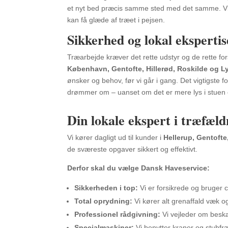
et nyt bed præcis samme sted med det samme. Vi 
kan få glæde af træet i pejsen.
Sikkerhed og lokal ekspertis
Træarbejde kræver det rette udstyr og de rette fors
København, Gentofte, Hillerød, Roskilde og 
ønsker og behov, før vi går i gang. Det vigtigste fo
drømmer om – uanset om det er mere lys i stuen e
Din lokale ekspert i træfæl
Vi kører dagligt ud til kunder i
Hellerup, Gentofte
de sværeste opgaver sikkert og effektivt.
Derfor skal du vælge Dansk Haveservice:
Sikkerheden i top:
Vi er forsikrede og bruger c
Total oprydning:
Vi kører alt grenaffald væk og
Professionel rådgivning:
Vi vejleder om beskæ
Specialmaskiner:
Vi benytter kraner og stubfræ