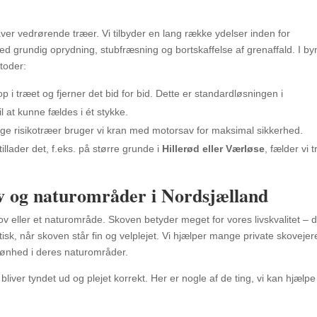
er vedrørende træer. Vi tilbyder en lang række ydelser inden for
med grundig oprydning, stubfræsning og bortskaffelse af grenaffald. I b
toder:
op i træet og fjerner det bid for bid. Dette er standardløsningen i
il at kunne fældes i ét stykke.
lige risikotræer bruger vi kran med motorsav for maksimal sikkerhed.
llader det, f.eks. på større grunde i
Hillerød eller Værløse
, fælder vi 
ov og naturområder i Nordsjælland
ov eller et naturområde. Skoven betyder meget for vores livskvalitet – d
stisk, når skoven står fin og velplejet. Vi hjælper mange private skovejer
ønhed i deres naturområder.
liver tyndet ud og plejet korrekt. Her er nogle af de ting, vi kan hjælpe