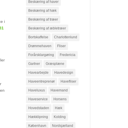
Beskæring af haver
Beskæring af hæk
Beskæring af træer
e i
81
Beskæring af æbletræer
Bortskaffelse
Charlottenlund
Drømmehaven
Fliser
Forårsklargøring
Fredericia
ler
Gartner
Græsplæne
Havearbejde
Havedesign
Haveentreprenør
Havefliser
r
den
Haveluxus
Havemand
Haveservice
Horsens
Hovedstaden
Hæk
Hækklipning
Kolding
København
Nordsjælland