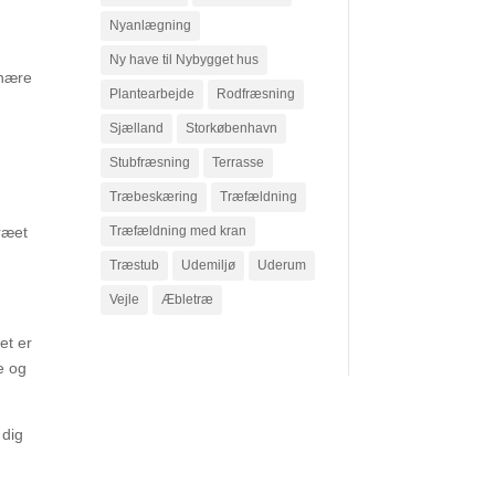
Nyanlægning
Ny have til Nybygget hus
ynære
Plantearbejde
Rodfræsning
Sjælland
Storkøbenhavn
Stubfræsning
Terrasse
Træbeskæring
Træfældning
Træfældning med kran
træet
Træstub
Udemiljø
Uderum
Vejle
Æbletræ
et er
e og
 dig