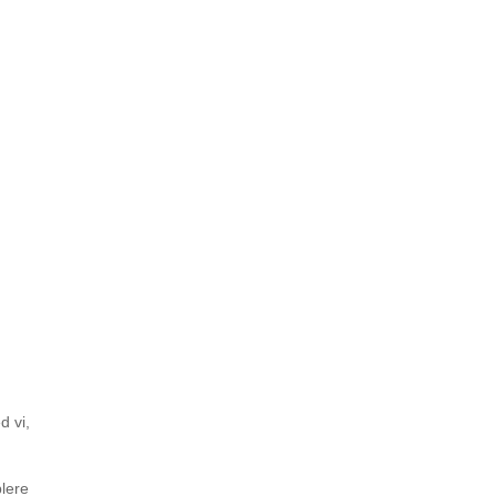
d vi,
blere