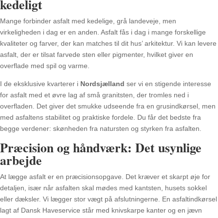
kedeligt
Mange forbinder asfalt med kedelige, grå landeveje, men
virkeligheden i dag er en anden. Asfalt fås i dag i mange forskellige
kvaliteter og farver, der kan matches til dit hus’ arkitektur. Vi kan levere
asfalt, der er tilsat farvede sten eller pigmenter, hvilket giver en
overflade med spil og varme.
I de eksklusive kvarterer i
Nordsjælland
ser vi en stigende interesse
for asfalt med et øvre lag af små granitsten, der tromles ned i
overfladen. Det giver det smukke udseende fra en grusindkørsel, men
med asfaltens stabilitet og praktiske fordele. Du får det bedste fra
begge verdener: skønheden fra natursten og styrken fra asfalten.
Præcision og håndværk: Det usynlige
arbejde
At lægge asfalt er en præcisionsopgave. Det kræver et skarpt øje for
detaljen, især når asfalten skal mødes med kantsten, husets sokkel
eller dæksler. Vi lægger stor vægt på afslutningerne. En asfaltindkørsel
lagt af Dansk Haveservice står med knivskarpe kanter og en jævn