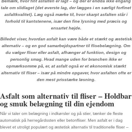
Bemærk, hvor fint asfalten er lagt – og der er endda ikke engang
tale om slidlaget (det øverste lag, der lægges i en særligt forfinet
asfaltkvalitet). Læg også mærke til, hvor skarpt asfalten står i
forhold til kantstenene, især den fine lysning med præcis og
ensartet højde.
Billedet viser, hvordan asfalt kan være både et stærkt og æstetisk
alternativ – og en god samarbejdspartner til flisebelægning. Om
du vælger fliser eller asfalt, afhænger af funktion, design og
personlig smag. Hvad mange uden for branchen ikke er
opmærksomme på, er, at asfalt også er et økonomisk stærkt
alternativ til fliser – især på mindre opgaver, hvor asfalten ofte er
den mest prisstærke løsning.
Asfalt som alternativ til fliser – Holdbar
og smuk belægning til din ejendom
Når vi taler om belægning i indkørsler og på stier, tænker de fleste
automatisk på herregårdssten eller betonfliser. Men asfalt er i dag
blevet et utroligt populært og æstetisk alternativ til traditionelle fliser –