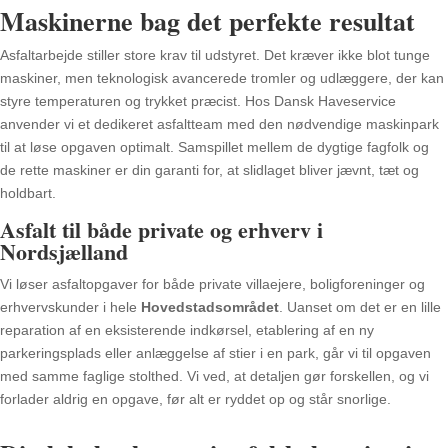
Maskinerne bag det perfekte resultat
Asfaltarbejde stiller store krav til udstyret. Det kræver ikke blot tunge
maskiner, men teknologisk avancerede tromler og udlæggere, der kan
styre temperaturen og trykket præcist. Hos Dansk Haveservice
anvender vi et dedikeret asfaltteam med den nødvendige maskinpark
til at løse opgaven optimalt. Samspillet mellem de dygtige fagfolk og
de rette maskiner er din garanti for, at slidlaget bliver jævnt, tæt og
holdbart.
Asfalt til både private og erhverv i
Nordsjælland
Vi løser asfaltopgaver for både private villaejere, boligforeninger og
erhvervskunder i hele
Hovedstadsområdet
. Uanset om det er en lille
reparation af en eksisterende indkørsel, etablering af en ny
parkeringsplads eller anlæggelse af stier i en park, går vi til opgaven
med samme faglige stolthed. Vi ved, at detaljen gør forskellen, og vi
forlader aldrig en opgave, før alt er ryddet op og står snorlige.