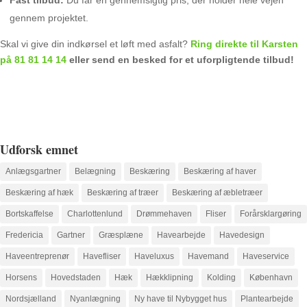
gennem projektet.
Skal vi give din indkørsel et løft med asfalt?
Ring direkte til Karsten
på 81 81 14 14
eller send en besked for et uforpligtende tilbud!
Udforsk emnet
Anlægsgartner
Belægning
Beskæring
Beskæring af haver
Beskæring af hæk
Beskæring af træer
Beskæring af æbletræer
Bortskaffelse
Charlottenlund
Drømmehaven
Fliser
Forårsklargøring
Fredericia
Gartner
Græsplæne
Havearbejde
Havedesign
Haveentreprenør
Havefliser
Haveluxus
Havemand
Haveservice
Horsens
Hovedstaden
Hæk
Hækklipning
Kolding
København
Nordsjælland
Nyanlægning
Ny have til Nybygget hus
Plantearbejde