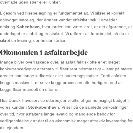
overflade uden søer eller lunker.
Ligesom ved flisebelægning er fundamentet alt. Vi sikrer et korrekt
opbygget bærelag, der dræner vandet effektivt væk. I områder
omkring
København
, hvor jorden kan være leret, er det afgørende, at
underlaget er stabilt og frostsikret. Vi udfører alt forarbejdet, så du er
sikret en løsning, der holder i årtier.
Økonomien i asfaltarbejde
Mange bliver overraskede over, at asfalt faktisk ofte er et meget
konkurrencedygtigt alternativ til fliser rent prismæssigt – især på større
arealer som lange indkørsler eller parkeringspladser. Fordi asfalten
lægges maskinelt, er selve læggeprocessen ofte hurtigere end at
lægge fliser manuelt én efter én.
Hos Dansk Haveservice udarbejder vi altid et gennemsigtigt budget til
vores kunder i
Storkøbenhavn
. Vi ser på de samlede omkostninger
over tid, hvor asfaltens lange levetid og manglende behov for
vedligeholdelse gør det til en økonomisk meget attraktiv investering for
din ejendom.