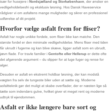
især for husejere i
Nordsjælland og Storkøbenhavn
, der ønsker en
vedligeholdelsesfri og eksklusiv løsning. Hos Dansk Haveservice
rådgiver vi om asfaltens mange muligheder og sikrer en professionel
udførelse af dit projekt.
Hvorfor vælge asfalt frem for fliser?
Asfalt har nogle unikke fordele, som fliser ikke kan matche. Den
største fordel er den minimale vedligeholdelse. Mens fliser med tiden
får ukrudt i fugerne og kan blive skæve, ligger asfalt som en ubrudt,
jævn flade. For travle familier i
Gentofte eller Hellerup
er dette ofte
det afgørende argument – du slipper for at luge fuger og rense for
alger.
Desuden er asfalt en ekstremt holdbar løsning, der kan modstå
vægten fra selv de tungeste biler uden at sætte sig. Moderne
asfaltteknik gør det muligt at skabe overflader, der er næsten lige så
tætte som indendørs gulve, hvilket giver et meget rent og moderne
udtryk til ejendommen.
Asfalt er ikke længere bare sort og