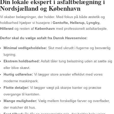
Din lokale ekspert i asfaltbelægning i
Nordsjælland og København
Vi skaber belægninger, der holder. Med fokus på både æstetik og
holdbarhed hjælper vi husejere i
Gentofte, Hellerup, Lyngby,
Hillerød
og resten af
København
med professionelt asfaltarbejde.
Derfor skal du vælge asfalt fra Dansk Haveservice:
Minimal vedligeholdelse:
Slut med ukrudt i fugerne og besværlig
lugning.
Ekstrem holdbarhed:
Asfalt tåler tung belastning uden at sætte sig
eller blive skævt.
Hurtig udførelse:
Vi lægger store arealer effektivt med vores
moderne maskinpark.
Flotte detaljer:
Vi lægger vægt på skarpe kanter og præcise
overgange til kantsten.
Mange muligheder:
Vælg mellem forskellige farver og overflader,
der matcher dit hus.
Fast tilbud:
Du får en gennemsigtig pris, der holder hele vejen