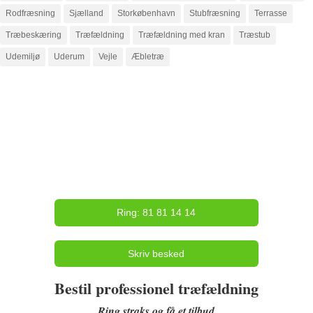
Rodfræsning
Sjælland
Storkøbenhavn
Stubfræsning
Terrasse
Træbeskæring
Træfældning
Træfældning med kran
Træstub
Udemiljø
Uderum
Vejle
Æbletræ
Ring: 81 81 14 14
Skriv besked
Bestil professionel træfældning
Ring straks og få et tilbud