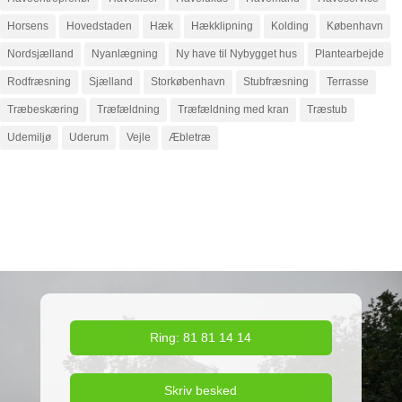
Horsens
Hovedstaden
Hæk
Hækklipning
Kolding
København
Nordsjælland
Nyanlægning
Ny have til Nybygget hus
Plantearbejde
Rodfræsning
Sjælland
Storkøbenhavn
Stubfræsning
Terrasse
Træbeskæring
Træfældning
Træfældning med kran
Træstub
Udemiljø
Uderum
Vejle
Æbletræ
Ring: 81 81 14 14
Skriv besked