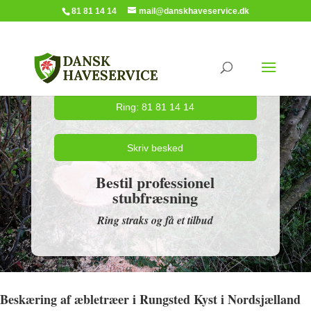
81 81 14 14
mail@danskhaveservice.dk
Ring: 81 81 14 14
Skriv besked
Bestil professionel
stubfræsning
Ring straks og få et tilbud
Beskæring af æbletræer i Rungsted Kyst i Nordsjælland