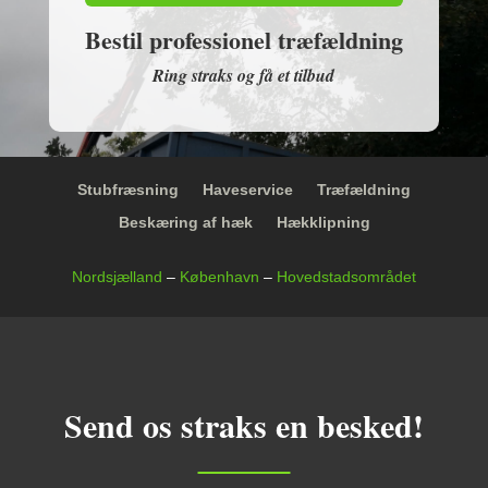
Bestil professionel træfældning
Ring straks og få et tilbud
Stubfræsning
Haveservice
Træfældning
Beskæring af hæk
Hækklipning
Nordsjælland
–
København
–
Hovedstadsområdet
Send os straks en besked!