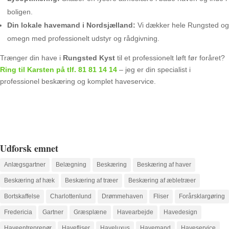
boligen.
Din lokale havemand i Nordsjælland:
Vi dækker hele Rungsted og
omegn med professionelt udstyr og rådgivning.
Trænger din have i
Rungsted Kyst
til et professionelt løft før foråret?
Ring til Karsten på tlf. 81 81 14 14
– jeg er din specialist i
professionel beskæring og komplet haveservice.
Udforsk emnet
Anlægsgartner
Belægning
Beskæring
Beskæring af haver
Beskæring af hæk
Beskæring af træer
Beskæring af æbletræer
Bortskaffelse
Charlottenlund
Drømmehaven
Fliser
Forårsklargøring
Fredericia
Gartner
Græsplæne
Havearbejde
Havedesign
Haveentreprenør
Havefliser
Haveluxus
Havemand
Haveservice