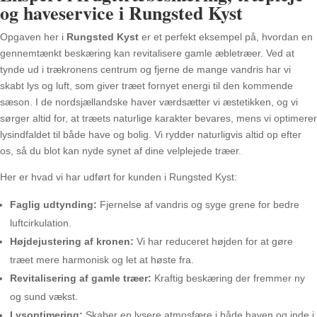
og haveservice i Rungsted Kyst
Opgaven her i
Rungsted Kyst
er et perfekt eksempel på, hvordan en
gennemtænkt beskæring kan revitalisere gamle æbletræer. Ved at
tynde ud i trækronens centrum og fjerne de mange vandris har vi
skabt lys og luft, som giver træet fornyet energi til den kommende
sæson. I de nordsjællandske haver værdsætter vi æstetikken, og vi
sørger altid for, at træets naturlige karakter bevares, mens vi optimerer
lysindfaldet til både have og bolig. Vi rydder naturligvis altid op efter
os, så du blot kan nyde synet af dine velplejede træer.
Her er hvad vi har udført for kunden i Rungsted Kyst:
Faglig udtynding:
Fjernelse af vandris og syge grene for bedre
luftcirkulation.
Højdejustering af kronen:
Vi har reduceret højden for at gøre
træet mere harmonisk og let at høste fra.
Revitalisering af gamle træer:
Kraftig beskæring der fremmer ny
og sund vækst.
Lysoptimering:
Skaber en lysere atmosfære i både haven og inde i