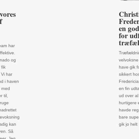
 vores
Christ
f
Freder
en god
for ud
træfæ
team har
ffektive.
Træfældni
rnado og
velvoksne
 fik
have gik f
. Vi har
sikkert hos
ind i haven
Fredericia
å med
en fin udt
 til,
ud over al
bruge
hurtigere
adrettet
havde reg
bevoksning
bare super
tadig kan
gik jo hel
ven. Så
deer. Jeg