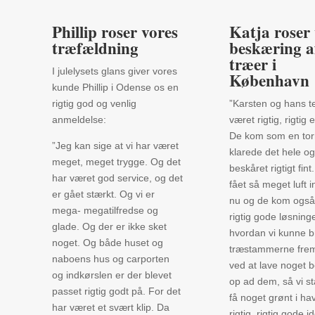
Phillip roser vores
Katja roser
træfældning
beskæring a
træer i
I julelysets glans giver vores
København
kunde Phillip i Odense os en
rigtig god og venlig
”Karsten og hans 
anmeldelse:
været rigtig, rigtig e
De kom som en to
”Jeg kan sige at vi har været
klarede det hele og
meget, meget trygge. Og det
beskåret rigtigt fint
har været god service, og det
fået så meget luft 
er gået stærkt. Og vi er
nu og de kom ogs
mega- megatilfredse og
rigtig gode løsninger
glade. Og der er ikke sket
hvordan vi kunne 
noget. Og både huset og
træstammerne frem
naboens hus og carporten
ved at lave noget 
og indkørslen er der blevet
op ad dem, så vi s
passet rigtig godt på. For det
få noget grønt i ha
har været et svært klip. Da
rigtig, rigtig gode i