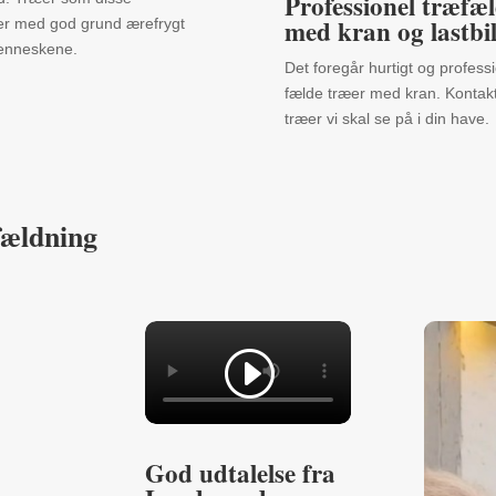
Professionel træfæ
med kran og lastbi
er med god grund ærefrygt
enneskene.
Det foregår hurtigt og professi
fælde træer med kran. Kontakt
træer vi skal se på i din have.
fældning
God udtalelse fra