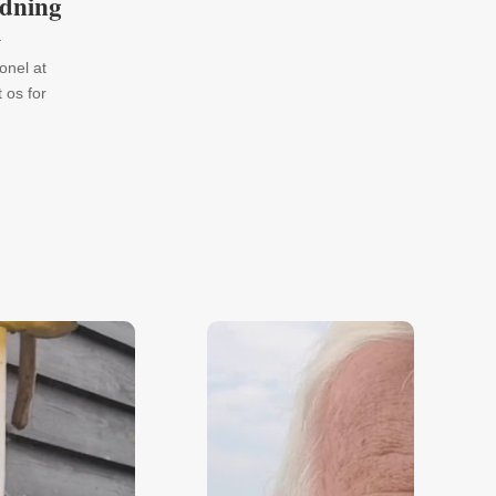
ldning
l
onel at
 os for