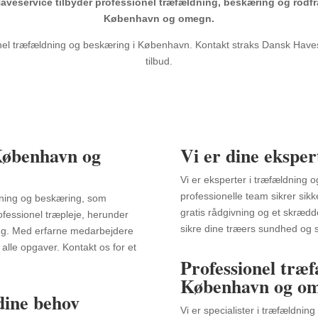
aveservice tilbyder professionel træfældning, beskæring og rodfr
København og omegn.
nel træfældning og beskæring i København. Kontakt straks Dansk Haves
tilbud.
 København og
Vi er dine eksper
Vi er eksperter i træfældning
professionelle team sikrer sikk
ldning og beskæring, som
gratis rådgivning og et skrædder
fessionel træpleje, herunder
sikre dine træers sundhed og 
ing. Med erfarne medarbejdere
 alle opgaver. Kontakt os for et
Professionel træf
København og om
 dine behov
Vi er specialister i træfældnin