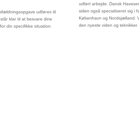
udført arbejde. Dansk Haveserv
siden også specialiseret sig i 
 træfældningsopgave udføres til
København og Nordsjælland. 
tår klar til at besvare dine
den nyeste viden og teknikker.
r din specifikke situation.