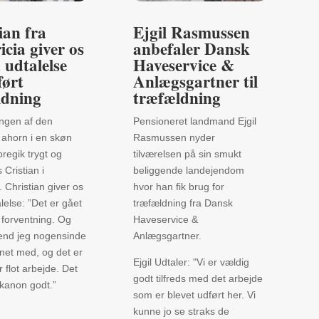
ian fra
Ejgil Rasmussen
icia giver os
anbefaler Dansk
 udtalelse
Haveservice &
ført
Anlægsgartner til
ldning
træfældning
ngen af den
Pensioneret landmand Ejgil
 ahorn i en skøn
Rasmussen nyder
oregik trygt og
tilværelsen på sin smukt
 Cristian i
beliggende landejendom
. Christian giver os
hvor han fik brug for
alelse: ”Det er gået
træfældning fra Dansk
 forventning. Og
Haveservice &
 end jeg nogensinde
Anlægsgartner.
net med, og det er
Ejgil Udtaler: "Vi er vældig
 flot arbejde. Det
godt tilfreds med det arbejde
t kanon godt.”
som er blevet udført her. Vi
kunne jo se straks de