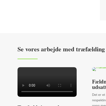
Se vores arbejde med træfælding
Fældn
udsat
Det er et
respekti
gang med