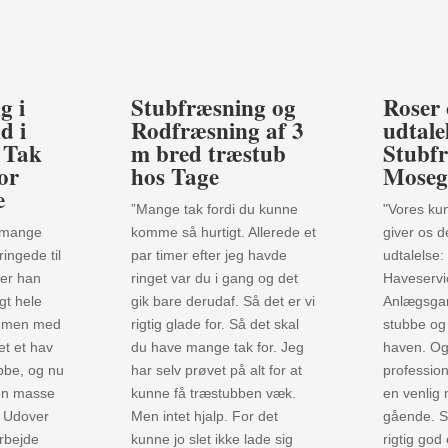
g i
Stubfræsning og
Roser 
d i
Rodfræsning af 3
udtale
: Tak
m bred træstub
Stubf
for
hos Tage
Moseg
e
”Mange tak fordi du kunne
"Vores kun
e mange
komme så hurtigt. Allerede et
giver os 
ringede til
par timer efter jeg havde
udtalelse:
 er han
ringet var du i gang og det
Haveservi
gt hele
gik bare derudaf. Så det er vi
Anlægsgart
ammen med
rigtig glade for. Så det skal
stubbe og 
net et hav
du have mange tak for. Jeg
haven. Og
bbe, og nu
har selv prøvet på alt for at
profession
l en masse
kunne få træstubben væk.
en venlig
. Udover
Men intet hjalp. For det
gående. Så
arbejde
kunne jo slet ikke lade sig
rigtig god