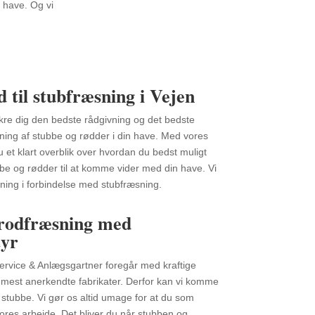
 have. Og vi
 til stubfræsning i Vejen
ikre dig den bedste rådgivning og det bedste
ning af stubbe og rødder i din have. Med vores
u et klart overblik over hvordan du bedst muligt
be og rødder til at komme vider med din have. Vi
ning i forbindelse med stubfræsning.
 rodfræsning med
tyr
rvice & Anlægsgartner foregår med kraftige
 mest anerkendte fabrikater. Derfor kan vi komme
stubbe. Vi gør os altid umage for at du som
ores arbejde. Det bliver du når stubben og