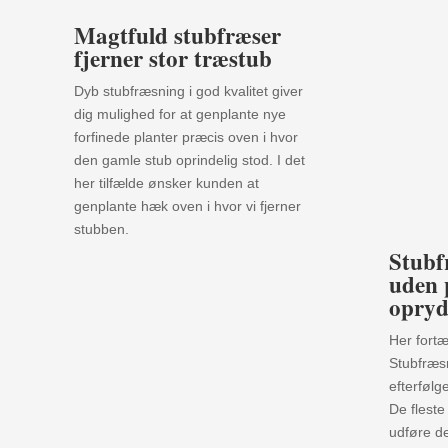
Magtfuld stubfræser
fjerner stor træstub
Dyb stubfræsning i god kvalitet giver
dig mulighed for at genplante nye
forfinede planter præcis oven i hvor
den gamle stub oprindelig stod. I det
her tilfælde ønsker kunden at
genplante hæk oven i hvor vi fjerner
stubben.
Stubf
uden 
opryd
Her fortæ
Stubfræs
efterfølg
De fleste
udføre de