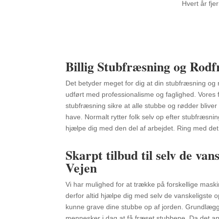
Hvert år fj
Billig Stubfræsning og Rodf
Det betyder meget for dig at din stubfræsning og 
udført med professionalisme og faglighed. Vores f
stubfræsning sikre at alle stubbe og rødder bliver 
have. Normalt rytter folk selv op efter stubfræsn
hjælpe dig med den del af arbejdet. Ring med det
Skarpt tilbud til selv de van
Vejen
Vi har mulighed for at trække på forskellige maski
derfor altid hjælpe dig med selv de vanskeligste o
kunne grave dine stubbe op af jorden. Grundlæg
mennesker i dag at få fræset stubbene. Da det 