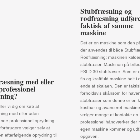
Stubfræsning og
rodfræsning udfør
faktisk af samme
maskine
Det er en maskine som den på
der anvendes til både Stubfr
Rodfræsning; maskinen kalde
stubfræser. Maskinen på billed
FSI D 30 stubfræser. Som er e
ræsning med eller
fin og kraftfuld maskine helt i
professionel
ende af skalaen. Den er fakti
ning?
forholdsvis skånsom for have
stubfræser som denne er en kr
ller vi dig om køb af
kostbar og avanceret maskine;
ning med eller uden
vælger mange at kontakte en
ende professionel oprydning.
professionel håndværker der
 forbrugere vælger selv at
egen maskine kommer og udf
n efterfølgende oprydning til
opgaven.