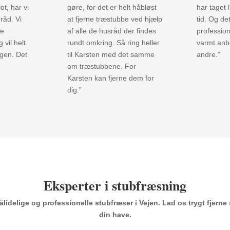
lot, har vi
gøre, for det er helt håbløst
har taget 
råd. Vi
at fjerne træstubbe ved hjælp
tid. Og de
te
af alle de husråd der findes
profession
 vil helt
rundt omkring. Så ring heller
varmt anbe
igen. Det
til Karsten med det samme
andre.”
om træstubbene. For
Karsten kan fjerne dem for
dig.”
Eksperter i stubfræsning
pålidelige og professionelle stubfræser i Vejen. Lad os trygt fjerne
din have.