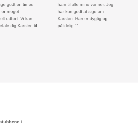
lige godt en times
ham til alle mine venner. Jeg
t er meget
har kun godt at sige om
elt udført. Vi kan
Karsten. Han er dygtig og
fale dig Karsten til
pålidelig."”
 stubbene i