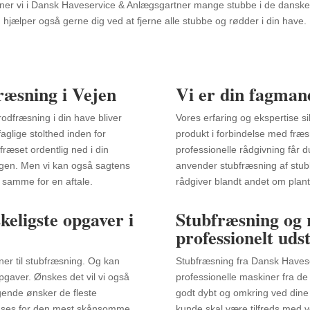
erner vi i Dansk Haveservice & Anlægsgartner mange stubbe i de danske
hjælper også gerne dig ved at fjerne alle stubbe og rødder i din have.
ræsning i Vejen
Vi er din fagmand
rodfræsning i din have bliver
Vores erfaring og ekspertise s
aglige stolthed inden for
produkt i forbindelse med fræs
fræset ordentlig ned i din
professionelle rådgivning får d
ingen. Men vi kan også sagtens
anvender stubfræsning af stub
 samme for en aftale.
rådgiver blandt andet om plant
skeligste opgaver i
Stubfræsning og
professionelt uds
ner til stubfræsning. Og kan
Stubfræsning fra Dansk Havese
pgaver. Ønskes det vil vi også
professionelle maskiner fra de
gende ønsker de fleste
godt dybt og omkring ved dine 
anses for den mest skånsomme
kunde skal være tilfreds med v