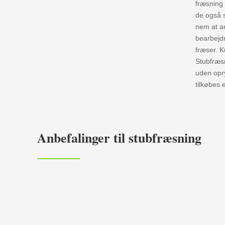
fræsning
de også s
nem at ar
bearbejd
fræser. 
Stubfræs
uden opr
tilkøbes 
Anbefalinger til stubfræsning