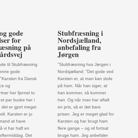
og gode
Stubfræsning i
lser for
Nordsjælland,
ræsning på
anbefaling fra
årdsvej
Jørgen
de til Stubfræsning
”Stubfræsning hos Jørgen i
denne gode
Nordsjælland: "Det gode ved
 ”Karsten fra Dansk
Karsten er, at man kan stole
ce og
på ham. Når han siger, at
ner her fjernet to
han kommer, så kommer
et par buske her i
han. Og når man har aftalt
 det er gjort meget
en pris, så er det bare
elt. Karsten er jo
prisen. Jeg er meget glad for
 mand at have
Karsten og har brugt ham
 vi har haft en
flere gange – og vil fortsat
 eftermiddag. Det
bruge ham. Jeg anbefaler