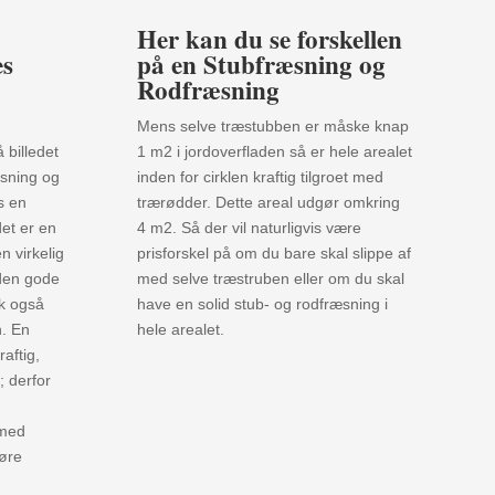
Her kan du se forskellen
es
på en Stubfræsning og
Rodfræsning
Mens selve træstubben er måske knap
 billedet
1 m2 i jordoverfladen så er hele arealet
æsning og
inden for cirklen kraftig tilgroet med
s en
trærødder. Dette areal udgør omkring
et er en
4 m2. Så der vil naturligvis være
n virkelig
prisforskel på om du bare skal slippe af
 den gode
med selve træstruben eller om du skal
sk også
have en solid stub- og rodfræsning i
n. En
hele arealet.
aftig,
 derfor
 med
øre