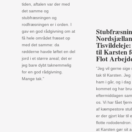
tiden, aftalen var der med
det samme og
stubfræsningen og
rodfræsningen er i orden. I
Stubfræsnin
gav en god rådgivning om at
Nordsjællan
få hele området fræset op
Tisvildeleje
med det samme: da
til Karsten 
rødderne havde løftet en del
Flot Arbejd
jord i et større areal; det er
jeg bare dybt taknemmelig
”Jeg vil gerne sig
for en god rådgivning.
tak til Karsten. Jeg 
Mange tak.”
ham i går, og i dag
kommet og har bru
eftermiddagen s
os. Vi har fået fjer
af kæmpestore stu
er der gjort klar ti
flotte rododendron
at Karsten gør sit 