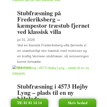
Stubfræsning på
Frederiksberg –
kæmpestor træstub fjernet
ved klassisk villa
jul 31, 2026
Ved en klassisk Frederiksberg-villa fjernede vi
en usædvanligt stor træstub med motorsav og
en kraftig Vermeer-stubfræser, så renoveringen
kunne fortsætte.
læs mere
Stubfræsning i 4573 Højby
Lyng – plads til en ny
bålplads
Tlf: 81 81 14 14
Skriv besked
jul 29, 2026