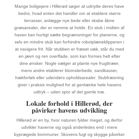
Mange boligejere i Hillerød søger at udnytte deres have
bedre, hvad enten det handler om at etablere større
terrasser, anlægge nye bede eller skabe åbne
græsarealer, der er nemme at holde. En stub i midten af
haven kan hurtigt sætte begrænsninger for planerne, og
selv en mindre stub kan forhindre robotplæneklipperen i
at navigere frit. Når stubben er fræset væk, står du med
en jævn og ren overflade, som kan formes helt efter
dine ønsker. Nogle vælger at plante nye frugttræer,
mens andre etablerer blomsterbede, sandkasser,
hækforløb eller udendørs opholdsarealer. Stubfræsning
giver i praksis mulighed for at gentænke hele havens
udtryk – uden spor af det gamle træ.
Lokale forhold i Hillerød, der
påvirker havens udvikling
Hillerød er en by, hvor naturen fylder meget, og derfor
udvikler haverne sig også anderledes end i mere
byprægede kommuner. Skovens fugt og skygge påvirker