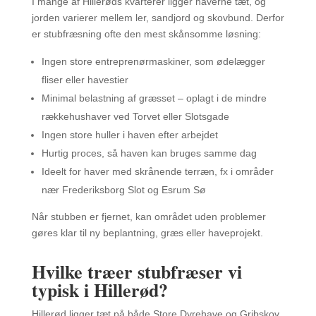
I mange af Hillerøds kvarterer ligger haverne tæt, og
jorden varierer mellem ler, sandjord og skovbund. Derfor
er stubfræsning ofte den mest skånsomme løsning:
Ingen store entreprenørmaskiner, som ødelægger
fliser eller havestier
Minimal belastning af græsset – oplagt i de mindre
rækkehushaver ved Torvet eller Slotsgade
Ingen store huller i haven efter arbejdet
Hurtig proces, så haven kan bruges samme dag
Ideelt for haver med skrånende terræn, fx i områder
nær Frederiksborg Slot og Esrum Sø
Når stubben er fjernet, kan området uden problemer
gøres klar til ny beplantning, græs eller haveprojekt.
Hvilke træer stubfræser vi
typisk i Hillerød?
Hillerød ligger tæt på både Store Dyrehave og Gribskov,