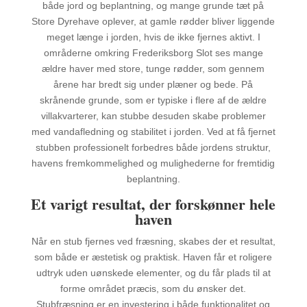
både jord og beplantning, og mange grunde tæt på
Store Dyrehave oplever, at gamle rødder bliver liggende
meget længe i jorden, hvis de ikke fjernes aktivt. I
områderne omkring Frederiksborg Slot ses mange
ældre haver med store, tunge rødder, som gennem
årene har bredt sig under plæner og bede. På
skrånende grunde, som er typiske i flere af de ældre
villakvarterer, kan stubbe desuden skabe problemer
med vandafledning og stabilitet i jorden. Ved at få fjernet
stubben professionelt forbedres både jordens struktur,
havens fremkommelighed og mulighederne for fremtidig
beplantning.
Et varigt resultat, der forskønner hele
haven
Når en stub fjernes ved fræsning, skabes der et resultat,
som både er æstetisk og praktisk. Haven får et roligere
udtryk uden uønskede elementer, og du får plads til at
forme området præcis, som du ønsker det.
Stubfræsning er en investering i både funktionalitet og