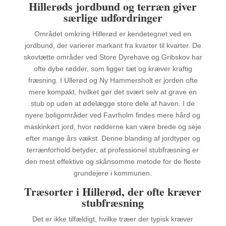
Hillerøds jordbund og terræn giver
særlige udfordringer
Området omkring Hillerød er kendetegnet ved en
jordbund, der varierer markant fra kvarter til kvarter. De
skovtætte områder ved Store Dyrehave og Gribskov har
ofte dybe rødder, som ligger tæt og kræver kraftig
fræsning. I Ullerød og Ny Hammersholt er jorden ofte
mere kompakt, hvilket gør det svært selv at grave en
stub op uden at ødelægge store dele af haven. I de
nyere boligområder ved Favrholm findes mere hård og
maskinkørt jord, hvor rødderne kan være brede og seje
efter mange års vækst. Denne blanding af jordtyper og
terrænforhold betyder, at professionel stubfræsning er
den mest effektive og skånsomme metode for de fleste
grundejere i kommunen.
Træsorter i Hillerød, der ofte kræver
stubfræsning
Det er ikke tilfældigt, hvilke træer der typisk kræver