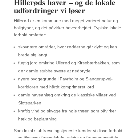
Hillerøds haver – og de lokale
udfordringer vi løser
Hillerød er en kommune med meget varieret natur og
boligtyper, og det påvirker havearbejdet. Typiske lokale
forhold omfatter:
skovnære områder, hvor rødderne går dybt og kan
brede sig langt
fugtig jord omkring Ullerød og Kirsebærbakken, som
gør gamle stubbe svære at nedbryde
nyere byggegrunde i Favrholm og Slangerupvej-
korridoren med hårdt komprimeret jord
gamle haveanlæg omkring de klassiske villaer ved
Slotsparken
kraftig vind og skygge fra høje træer, som påvirker
hæk og beplantning
Som lokal stubfræsningstjeneste kender vi disse forhold
– og tilpasser fræsedybde, udstyr og fremgangsmåde