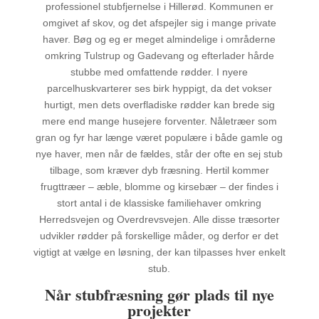
professionel stubfjernelse i Hillerød. Kommunen er
omgivet af skov, og det afspejler sig i mange private
haver. Bøg og eg er meget almindelige i områderne
omkring Tulstrup og Gadevang og efterlader hårde
stubbe med omfattende rødder. I nyere
parcelhuskvarterer ses birk hyppigt, da det vokser
hurtigt, men dets overfladiske rødder kan brede sig
mere end mange husejere forventer. Nåletræer som
gran og fyr har længe været populære i både gamle og
nye haver, men når de fældes, står der ofte en sej stub
tilbage, som kræver dyb fræsning. Hertil kommer
frugttræer – æble, blomme og kirsebær – der findes i
stort antal i de klassiske familiehaver omkring
Herredsvejen og Overdrevsvejen. Alle disse træsorter
udvikler rødder på forskellige måder, og derfor er det
vigtigt at vælge en løsning, der kan tilpasses hver enkelt
stub.
Når stubfræsning gør plads til nye
projekter