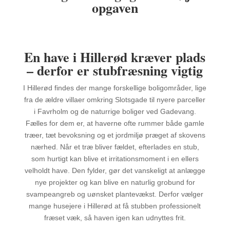
opgaven
En have i Hillerød kræver plads
– derfor er stubfræsning vigtig
I Hillerød findes der mange forskellige boligområder, lige
fra de ældre villaer omkring Slotsgade til nyere parceller
i Favrholm og de naturrige boliger ved Gadevang.
Fælles for dem er, at haverne ofte rummer både gamle
træer, tæt bevoksning og et jordmiljø præget af skovens
nærhed. Når et træ bliver fældet, efterlades en stub,
som hurtigt kan blive et irritationsmoment i en ellers
velholdt have. Den fylder, gør det vanskeligt at anlægge
nye projekter og kan blive en naturlig grobund for
svampeangreb og uønsket plantevækst. Derfor vælger
mange husejere i Hillerød at få stubben professionelt
fræset væk, så haven igen kan udnyttes frit.