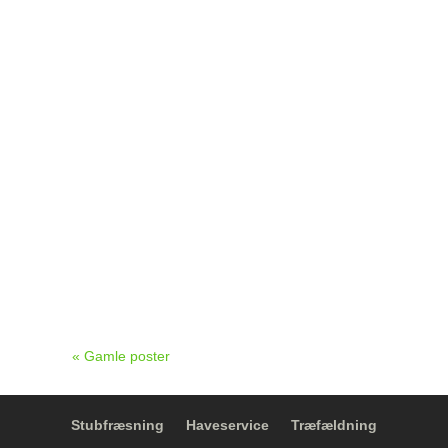
På Engvej i Vejle klipper vi en stor,
velholdt ligusterhæk to gange om året.
Her kan du se forløbet fra ankomst til
færdigklippet hæk med skarpe linjer, god
højde og pæn oprydning.
« Gamle poster
Stubfræsning
Haveservice
Træfældning