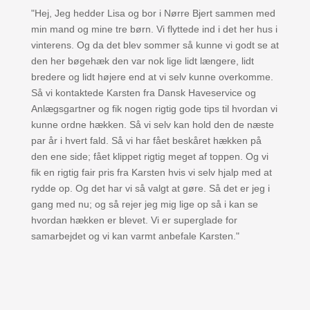
"Hej, Jeg hedder Lisa og bor i Nørre Bjert sammen med
min mand og mine tre børn. Vi flyttede ind i det her hus i
vinterens. Og da det blev sommer så kunne vi godt se at
den her bøgehæk den var nok lige lidt længere, lidt
bredere og lidt højere end at vi selv kunne overkomme.
Så vi kontaktede Karsten fra Dansk Haveservice og
Anlægsgartner og fik nogen rigtig gode tips til hvordan vi
kunne ordne hækken. Så vi selv kan hold den de næste
par år i hvert fald. Så vi har fået beskåret hækken på
den ene side; fået klippet rigtig meget af toppen. Og vi
fik en rigtig fair pris fra Karsten hvis vi selv hjalp med at
rydde op. Og det har vi så valgt at gøre. Så det er jeg i
gang med nu; og så rejer jeg mig lige op så i kan se
hvordan hækken er blevet. Vi er superglade for
samarbejdet og vi kan varmt anbefale Karsten."