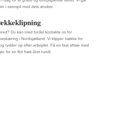
 dag for et gratis og uforpligtende tilbud. Vi går
der i samspil med dine ønsker.
ækkeklipning
 bred? Du kan med fordel kontakte os for
 beskæring i Nordsjælland. Vi klipper hække for
og rydder op efter arbejdet. Få en fast aftale med
er for en flot hæk året rundt.