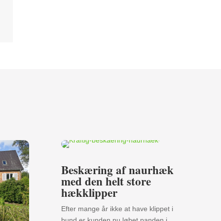
Beskæring af naurhæk
med den helt store
hækklipper
Efter mange år ikke at have klippet i
bund er kunden nu løbet panden i