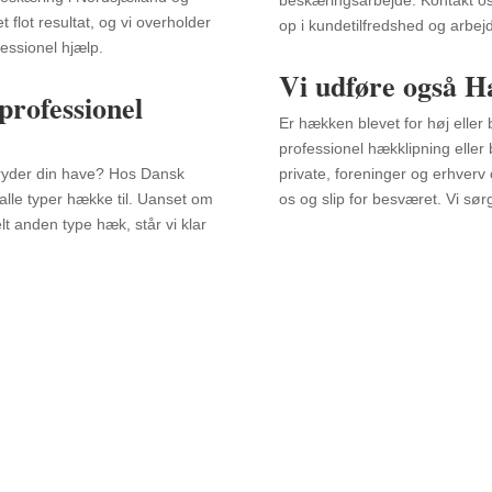
beskæringsarbejde. Kontakt os i
 flot resultat, og vi overholder
op i kundetilfredshed og arbej
fessionel hjælp.
Vi udføre også H
professionel
Er hækken blevet for høj eller
professionel hækklipning eller
ryder din have? Hos Dansk
private, foreninger og erhverv 
alle typer hække til. Uanset om
os og slip for besværet. Vi sørg
lt anden type hæk, står vi klar