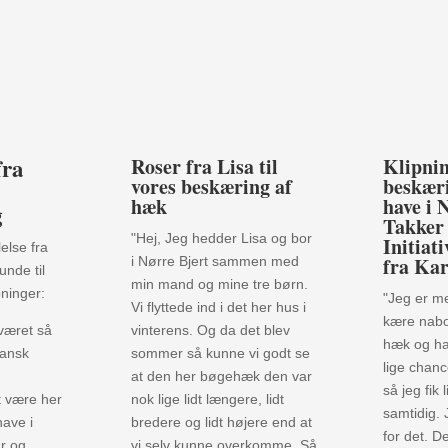
fra
Roser fra Lisa til
Klipnin
vores beskæring af
beskær
hæk
have i 
g
Takker
"Hej, Jeg hedder Lisa og bor
Initiat
else fra
fra Kar
i Nørre Bjert sammen med
kunde til
min mand og mine tre børn.
pninger:
"Jeg er m
Vi flyttede ind i det her hus i
kære nabo 
 været så
vinterens. Og da det blev
hæk og ha
Dansk
sommer så kunne vi godt se
lige chanc
at den her bøgehæk den var
så jeg fik
t være her
nok lige lidt længere, lidt
samtidig.
have i
bredere og lidt højere end at
for det. D
år og
vi selv kunne overkomme. Så