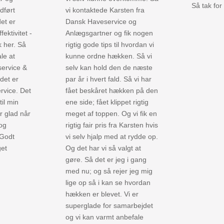
Så tak for
dført
vi kontaktede Karsten fra
det er
Dansk Haveservice og
fektivitet -
Anlægsgartner og fik nogen
k her. Så
rigtig gode tips til hvordan vi
le at
kunne ordne hækken. Så vi
ervice &
selv kan hold den de næste
det er
par år i hvert fald. Så vi har
ervice. Det
fået beskåret hækken på den
til min
ene side; fået klippet rigtig
r glad når
meget af toppen. Og vi fik en
og
rigtig fair pris fra Karsten hvis
 Godt
vi selv hjalp med at rydde op.
get
Og det har vi så valgt at
gøre. Så det er jeg i gang
med nu; og så rejer jeg mig
lige op så i kan se hvordan
hækken er blevet. Vi er
superglade for samarbejdet
og vi kan varmt anbefale