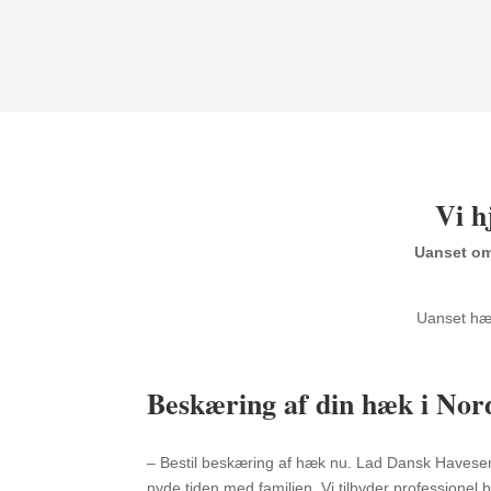
Vi h
Uanset om 
Uanset hæk
Beskæring af din hæk i No
– Bestil beskæring af hæk nu. Lad Dansk Haveser
nyde tiden med familien. Vi tilbyder professionel