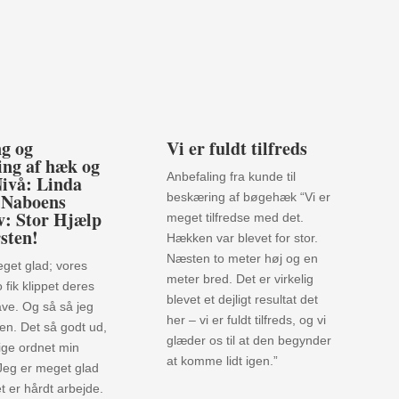
g og
Vi er fuldt tilfreds
ing af hæk og
Anbefaling fra kunde til
Nivå: Linda
 Naboens
beskæring af bøgehæk “Vi er
iv: Stor Hjælp
meget tilfredse med det.
sten!
Hækken var blevet for stor.
Næsten to meter høj og en
eget glad; vores
meter bred. Det er virkelig
fik klippet deres
blevet et dejligt resultat det
ve. Og så så jeg
her – vi er fuldt tilfreds, og vi
en. Det så godt ud,
glæder os til at den begynder
 lige ordnet min
at komme lidt igen.”
 Jeg er meget glad
et er hårdt arbejde.