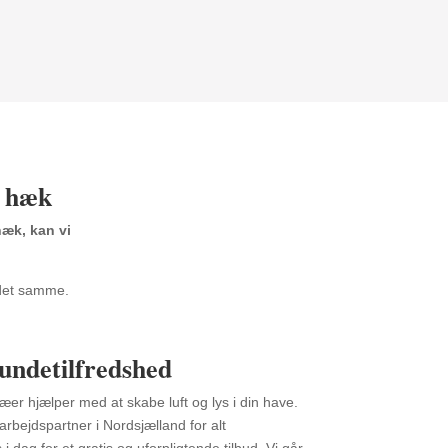
f hæk
hæk, kan vi
 det samme.
kundetilfredshed
er hjælper med at skabe luft og lys i din have.
bejdspartner i Nordsjælland for alt