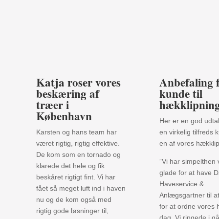
Katja roser vores
Anbefaling 
beskæring af
kunde til
træer i
hækklipnin
København
Her er en god udtal
Karsten og hans team har
en virkelig tilfreds 
været rigtig, rigtig effektive.
en af vores hækkli
De kom som en tornado og
”Vi har simpelthen
klarede det hele og fik
glade for at have 
beskåret rigtigt fint. Vi har
Haveservice &
fået så meget luft ind i haven
Anlægsgartner til a
nu og de kom også med
for at ordne vores 
rigtig gode løsninger til,
dag. Vi ringede i g