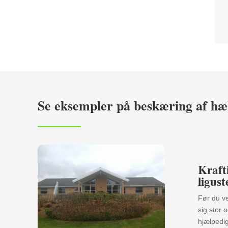
Se eksempler på beskæring af h
Kraft
ligus
Før du v
sig stor 
hjælpedig