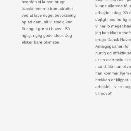
hvordan vi kunne bruge
kunne allerede få u
træstammerne fremadrettet
arbejdet i dag. Så 
ved at lave noget bevoksning
dejligt med hurtig ef
op ad dem, så vi stadig kan
vi har jo meget hæ
få noget grønt i haven. Så
jeg kan klart anbefa
rigtig, rigtig gode ideer. Jeg
bruge Dansk Haves
elsker bare blomster.
Anlægsgartner: for 
hurtig og effektiv s
er en overraskelse 
mand. Så han blive
han kommer hjem 
hækken er klippet.
arbejdet - vi er me
tilfredse!”