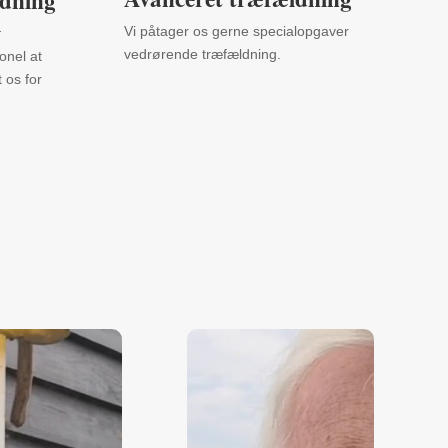
ldning
l
Vi påtager os gerne specialopgaver
vedrørende træfældning.
onel at
 os for