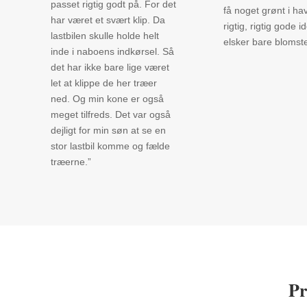
passet rigtig godt på. For det
få noget grønt i ha
har været et svært klip. Da
rigtig, rigtig gode i
lastbilen skulle holde helt
elsker bare blomste
inde i naboens indkørsel. Så
det har ikke bare lige været
let at klippe de her træer
ned. Og min kone er også
meget tilfreds. Det var også
dejligt for min søn at se en
stor lastbil komme og fælde
træerne.”
Pr