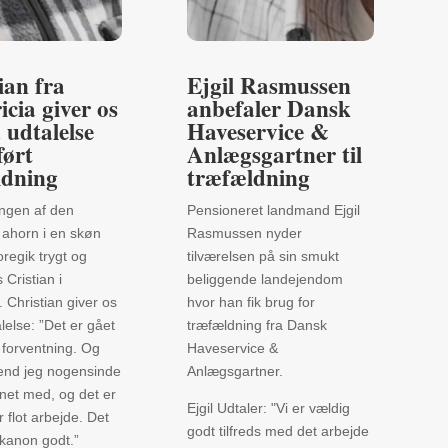
ian fra
Ejgil Rasmussen
icia giver os
anbefaler Dansk
 udtalelse
Haveservice &
ført
Anlægsgartner til
ldning
træfældning
ngen af den
Pensioneret landmand Ejgil
 ahorn i en skøn
Rasmussen nyder
oregik trygt og
tilværelsen på sin smukt
 Cristian i
beliggende landejendom
. Christian giver os
hvor han fik brug for
alelse: ”Det er gået
træfældning fra Dansk
 forventning. Og
Haveservice &
 end jeg nogensinde
Anlægsgartner.
net med, og det er
Ejgil Udtaler: "Vi er vældig
 flot arbejde. Det
godt tilfreds med det arbejde
t kanon godt.”