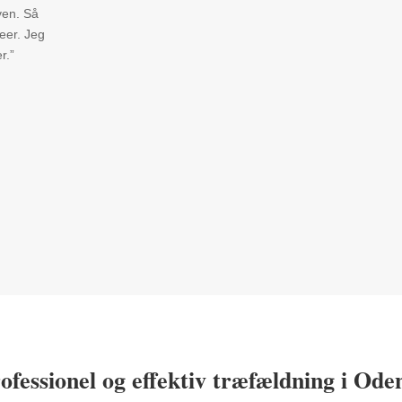
ven. Så
deer. Jeg
r.”
ofessionel og effektiv træfældning i Ode