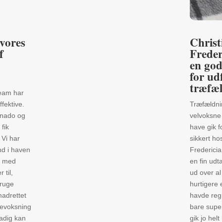
 vores
Christ
f
Freder
en god
for ud
træfæ
team har
ffektive.
Træfældni
rnado og
velvoksne
 fik
have gik f
. Vi har
sikkert hos
ind i haven
Fredericia
å med
en fin udt
 til,
ud over al
bruge
hurtigere
adrettet
havde reg
bevoksning
bare super
tadig kan
gik jo hel