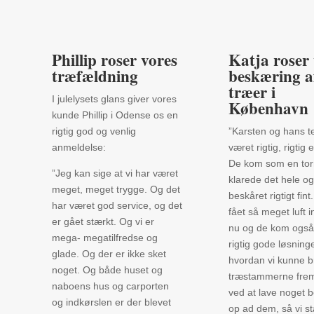
Phillip roser vores
Katja roser
træfældning
beskæring a
træer i
I julelysets glans giver vores
København
kunde Phillip i Odense os en
rigtig god og venlig
”Karsten og hans 
anmeldelse:
været rigtig, rigtig e
De kom som en to
”Jeg kan sige at vi har været
klarede det hele og
meget, meget trygge. Og det
beskåret rigtigt fint
har været god service, og det
fået så meget luft 
er gået stærkt. Og vi er
nu og de kom ogs
mega- megatilfredse og
rigtig gode løsninger
glade. Og der er ikke sket
hvordan vi kunne 
noget. Og både huset og
træstammerne frem
naboens hus og carporten
ved at lave noget 
og indkørslen er der blevet
op ad dem, så vi s