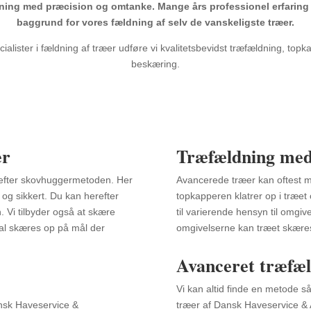
ning med præcision og omtanke.
Mange års professionel erfaring l
baggrund for vores fældning af selv de vanskeligste træer.
alister i fældning af træer udføre vi kvalitetsbevidst træfældning, topk
beskæring.
er
Træfældning med
e efter skovhuggermetoden. Her
Avancerede træer kan oftest me
 og sikkert. Du kan herefter
topkapperen klatrer op i træet
. Vi tilbyder også at skære
til varierende hensyn til omgiv
kal skæres op på mål der
omgivelserne kan træet skæres 
Avanceret træfæ
Vi kan altid finde en metode så 
nsk Haveservice &
træer af Dansk Haveservice & 