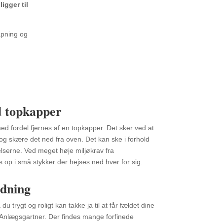
igger til
apning og
 topkapper
d fordel fjernes af en topkapper. Det sker ved at
 og skære det ned fra oven. Det kan ske i forhold
elserne. Ved meget høje miljøkrav fra
op i små stykker der hejses ned hver for sig.
ldning
du trygt og roligt kan takke ja til at får fældet dine
Anlægsgartner. Der findes mange forfinede