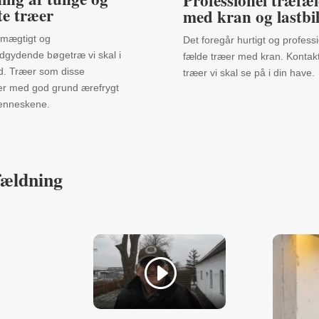
Professionel træfæ
te træer
med kran og lastbi
 mægtigt og
Det foregår hurtigt og professi
ndgydende bøgetræ vi skal i
fælde træer med kran. Kontakt
. Træer som disse
træer vi skal se på i din have.
er med god grund ærefrygt
enneskene.
fældning