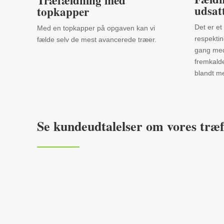
Træfældning med
udsat
topkapper
Det er et
Med en topkapper på opgaven kan vi
respekti
fælde selv de mest avancerede træer.
gang med
fremkald
blandt m
Se kundeudtalelser om vores træ